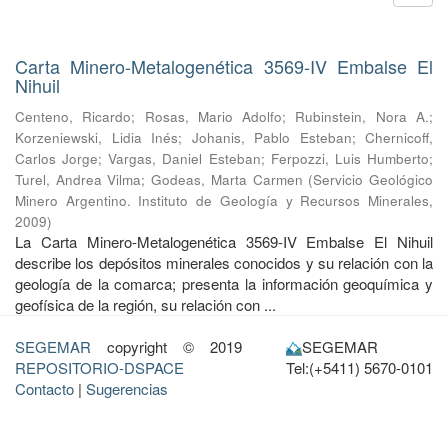
Carta Minero-Metalogenética 3569-IV Embalse El
Nihuil
Centeno, Ricardo
;
Rosas, Mario Adolfo
;
Rubinstein, Nora A.
;
Korzeniewski, Lidia Inés
;
Johanis, Pablo Esteban
;
Chernicoff,
Carlos Jorge
;
Vargas, Daniel Esteban
;
Ferpozzi, Luis Humberto
;
Turel, Andrea Vilma
;
Godeas, Marta Carmen
(
Servicio Geológico
Minero Argentino. Instituto de Geología y Recursos Minerales
,
2009
)
La Carta Minero-Metalogenética 3569-IV Embalse El Nihuil
describe los depósitos minerales conocidos y su relación con la
geología de la comarca; presenta la información geoquímica y
geofísica de la región, su relación con ...
SEGEMAR
copyright © 2019
SEGEMAR
REPOSITORIO-DSPACE
Tel:(+5411) 5670-0101
Contacto
|
Sugerencias