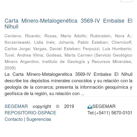
Carta Minero-Metalogenética 3569-IV Embalse El
Nihuil
Centeno, Ricardo
;
Rosas, Mario Adolfo
;
Rubinstein, Nora A.
;
Korzeniewski, Lidia Inés
;
Johanis, Pablo Esteban
;
Chernicoff,
Carlos Jorge
;
Vargas, Daniel Esteban
;
Ferpozzi, Luis Humberto
;
Turel, Andrea Vilma
;
Godeas, Marta Carmen
(
Servicio Geológico
Minero Argentino. Instituto de Geología y Recursos Minerales
,
2009
)
La Carta Minero-Metalogenética 3569-IV Embalse El Nihuil
describe los depósitos minerales conocidos y su relación con la
geología de la comarca; presenta la información geoquímica y
geofísica de la región, su relación con ...
SEGEMAR
copyright © 2019
SEGEMAR
REPOSITORIO-DSPACE
Tel:(+5411) 5670-0101
Contacto
|
Sugerencias