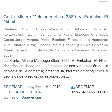
Carta Minero-Metalogenética 3569-IV Embalse El
Nihuil
Centeno, Ricardo
;
Rosas, Mario Adolfo
;
Rubinstein, Nora A.
;
Korzeniewski, Lidia Inés
;
Johanis, Pablo Esteban
;
Chernicoff,
Carlos Jorge
;
Vargas, Daniel Esteban
;
Ferpozzi, Luis Humberto
;
Turel, Andrea Vilma
;
Godeas, Marta Carmen
(
Servicio Geológico
Minero Argentino. Instituto de Geología y Recursos Minerales
,
2009
)
La Carta Minero-Metalogenética 3569-IV Embalse El Nihuil
describe los depósitos minerales conocidos y su relación con la
geología de la comarca; presenta la información geoquímica y
geofísica de la región, su relación con ...
SEGEMAR
copyright © 2019
SEGEMAR
REPOSITORIO-DSPACE
Tel:(+5411) 5670-0101
Contacto
|
Sugerencias