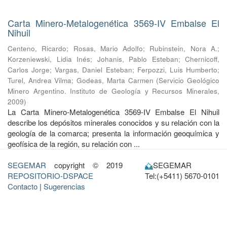
Carta Minero-Metalogenética 3569-IV Embalse El
Nihuil
Centeno, Ricardo
;
Rosas, Mario Adolfo
;
Rubinstein, Nora A.
;
Korzeniewski, Lidia Inés
;
Johanis, Pablo Esteban
;
Chernicoff,
Carlos Jorge
;
Vargas, Daniel Esteban
;
Ferpozzi, Luis Humberto
;
Turel, Andrea Vilma
;
Godeas, Marta Carmen
(
Servicio Geológico
Minero Argentino. Instituto de Geología y Recursos Minerales
,
2009
)
La Carta Minero-Metalogenética 3569-IV Embalse El Nihuil
describe los depósitos minerales conocidos y su relación con la
geología de la comarca; presenta la información geoquímica y
geofísica de la región, su relación con ...
SEGEMAR
copyright © 2019
SEGEMAR
REPOSITORIO-DSPACE
Tel:(+5411) 5670-0101
Contacto
|
Sugerencias