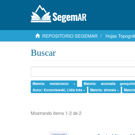
REPOSITORIO SEGEMAR
Hojas Topográf
Buscar
Materia: metalotecto ×
Materia: anomalía geoquím
Autor: Korzeniewski, Lidia Inés ×
Materia: síntesis ×
Materi
Mostrando ítems 1-2 de 2