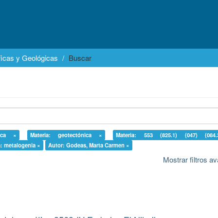
icas y Geológicas
Buscar
ica ×
Materia: geotectónica ×
Materia: 553 (825.1) (047) (084
a: metalogenia ×
Autor: Godeas, Marta Carmen ×
Mostrar filtros 