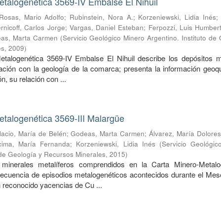
talogenética 3569-IV Embalse El Nihuil
Rosas, Mario Adolfo
;
Rubinstein, Nora A.
;
Korzeniewski, Lidia Inés
rnicoff, Carlos Jorge
;
Vargas, Daniel Esteban
;
Ferpozzi, Luis Humber
as, Marta Carmen
(
Servicio Geológico Minero Argentino. Instituto de
es
,
2009
)
etalogenética 3569-IV Embalse El Nihuil describe los depósitos m
ación con la geología de la comarca; presenta la información geoq
ón, su relación con ...
talogenética 3569-III Malargüe
lacio, María de Belén
;
Godeas, Marta Carmen
;
Álvarez, María Dolores
cima, María Fernanda
;
Korzeniewski, Lidia Inés
(
Servicio Geológic
o de Geología y Recursos Minerales
,
2015
)
minerales metalíferos comprendidos en la Carta Minero-Metalo
ecuencia de episodios metalogenéticos acontecidos durante el Mes
 reconocido yacencias de Cu ...