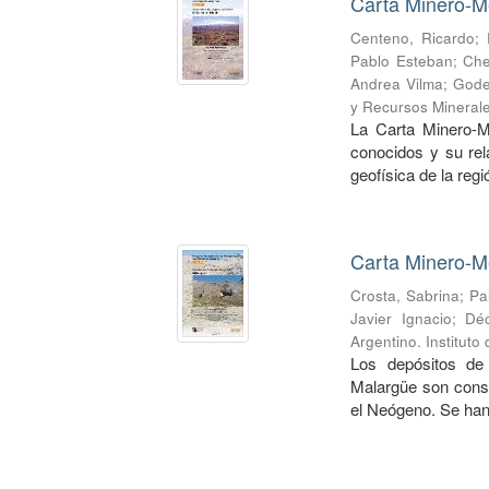
Carta Minero-Me
Centeno, Ricardo
;
Pablo Esteban
;
Che
Andrea Vilma
;
Gode
y Recursos Mineral
La Carta Minero-M
conocidos y su rel
geofísica de la regi
Carta Minero-Me
Crosta, Sabrina
;
Pa
Javier Ignacio
;
Dé
Argentino. Institut
Los depósitos de 
Malargüe son cons
el Neógeno. Se han