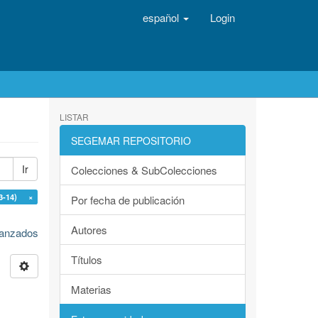
español
Login
LISTAR
SEGEMAR REPOSITORIO
Ir
Colecciones & SubColecciones
.3-14) ×
Por fecha de publicación
Autores
avanzados
Títulos
Materias