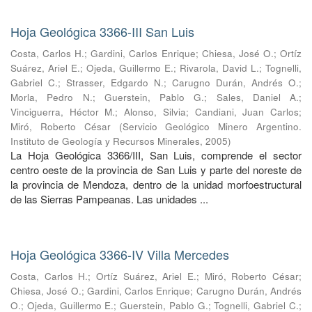
Hoja Geológica 3366-III San Luis
Costa, Carlos H.
;
Gardini, Carlos Enrique
;
Chiesa, José O.
;
Ortíz
Suárez, Ariel E.
;
Ojeda, Guillermo E.
;
Rivarola, David L.
;
Tognelli,
Gabriel C.
;
Strasser, Edgardo N.
;
Carugno Durán, Andrés O.
;
Morla, Pedro N.
;
Guerstein, Pablo G.
;
Sales, Daniel A.
;
Vinciguerra, Héctor M.
;
Alonso, Silvia
;
Candiani, Juan Carlos
;
Miró, Roberto César
(
Servicio Geológico Minero Argentino.
Instituto de Geología y Recursos Minerales
,
2005
)
La Hoja Geológica 3366/III, San Luis, comprende el sector
centro oeste de la provincia de San Luis y parte del noreste de
la provincia de Mendoza, dentro de la unidad morfoestructural
de las Sierras Pampeanas. Las unidades ...
Hoja Geológica 3366-IV Villa Mercedes
Costa, Carlos H.
;
Ortíz Suárez, Ariel E.
;
Miró, Roberto César
;
Chiesa, José O.
;
Gardini, Carlos Enrique
;
Carugno Durán, Andrés
O.
;
Ojeda, Guillermo E.
;
Guerstein, Pablo G.
;
Tognelli, Gabriel C.
;