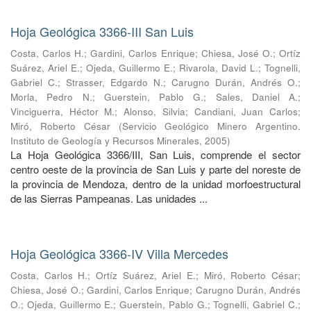
Hoja Geológica 3366-III San Luis
Costa, Carlos H.
;
Gardini, Carlos Enrique
;
Chiesa, José O.
;
Ortíz
Suárez, Ariel E.
;
Ojeda, Guillermo E.
;
Rivarola, David L.
;
Tognelli,
Gabriel C.
;
Strasser, Edgardo N.
;
Carugno Durán, Andrés O.
;
Morla, Pedro N.
;
Guerstein, Pablo G.
;
Sales, Daniel A.
;
Vinciguerra, Héctor M.
;
Alonso, Silvia
;
Candiani, Juan Carlos
;
Miró, Roberto César
(
Servicio Geológico Minero Argentino.
Instituto de Geología y Recursos Minerales
,
2005
)
La Hoja Geológica 3366/III, San Luis, comprende el sector
centro oeste de la provincia de San Luis y parte del noreste de
la provincia de Mendoza, dentro de la unidad morfoestructural
de las Sierras Pampeanas. Las unidades ...
Hoja Geológica 3366-IV Villa Mercedes
Costa, Carlos H.
;
Ortíz Suárez, Ariel E.
;
Miró, Roberto César
;
Chiesa, José O.
;
Gardini, Carlos Enrique
;
Carugno Durán, Andrés
O.
;
Ojeda, Guillermo E.
;
Guerstein, Pablo G.
;
Tognelli, Gabriel C.
;