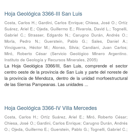
Hoja Geológica 3366-III San Luis
Costa, Carlos H.
;
Gardini, Carlos Enrique
;
Chiesa, José O.
;
Ortíz
Suárez, Ariel E.
;
Ojeda, Guillermo E.
;
Rivarola, David L.
;
Tognelli,
Gabriel C.
;
Strasser, Edgardo N.
;
Carugno Durán, Andrés O.
;
Morla, Pedro N.
;
Guerstein, Pablo G.
;
Sales, Daniel A.
;
Vinciguerra, Héctor M.
;
Alonso, Silvia
;
Candiani, Juan Carlos
;
Miró, Roberto César
(
Servicio Geológico Minero Argentino.
Instituto de Geología y Recursos Minerales
,
2005
)
La Hoja Geológica 3366/III, San Luis, comprende el sector
centro oeste de la provincia de San Luis y parte del noreste de
la provincia de Mendoza, dentro de la unidad morfoestructural
de las Sierras Pampeanas. Las unidades ...
Hoja Geológica 3366-IV Villa Mercedes
Costa, Carlos H.
;
Ortíz Suárez, Ariel E.
;
Miró, Roberto César
;
Chiesa, José O.
;
Gardini, Carlos Enrique
;
Carugno Durán, Andrés
O.
;
Ojeda, Guillermo E.
;
Guerstein, Pablo G.
;
Tognelli, Gabriel C.
;