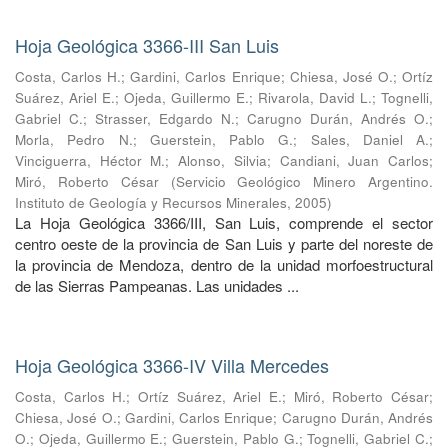
Hoja Geológica 3366-III San Luis
Costa, Carlos H.
;
Gardini, Carlos Enrique
;
Chiesa, José O.
;
Ortíz
Suárez, Ariel E.
;
Ojeda, Guillermo E.
;
Rivarola, David L.
;
Tognelli,
Gabriel C.
;
Strasser, Edgardo N.
;
Carugno Durán, Andrés O.
;
Morla, Pedro N.
;
Guerstein, Pablo G.
;
Sales, Daniel A.
;
Vinciguerra, Héctor M.
;
Alonso, Silvia
;
Candiani, Juan Carlos
;
Miró, Roberto César
(
Servicio Geológico Minero Argentino.
Instituto de Geología y Recursos Minerales
,
2005
)
La Hoja Geológica 3366/III, San Luis, comprende el sector
centro oeste de la provincia de San Luis y parte del noreste de
la provincia de Mendoza, dentro de la unidad morfoestructural
de las Sierras Pampeanas. Las unidades ...
Hoja Geológica 3366-IV Villa Mercedes
Costa, Carlos H.
;
Ortíz Suárez, Ariel E.
;
Miró, Roberto César
;
Chiesa, José O.
;
Gardini, Carlos Enrique
;
Carugno Durán, Andrés
O.
;
Ojeda, Guillermo E.
;
Guerstein, Pablo G.
;
Tognelli, Gabriel C.
;