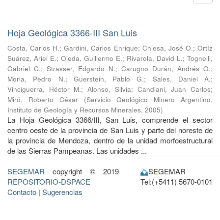
Hoja Geológica 3366-III San Luis
Costa, Carlos H.
;
Gardini, Carlos Enrique
;
Chiesa, José O.
;
Ortíz
Suárez, Ariel E.
;
Ojeda, Guillermo E.
;
Rivarola, David L.
;
Tognelli,
Gabriel C.
;
Strasser, Edgardo N.
;
Carugno Durán, Andrés O.
;
Morla, Pedro N.
;
Guerstein, Pablo G.
;
Sales, Daniel A.
;
Vinciguerra, Héctor M.
;
Alonso, Silvia
;
Candiani, Juan Carlos
;
Miró, Roberto César
(
Servicio Geológico Minero Argentino.
Instituto de Geología y Recursos Minerales
,
2005
)
La Hoja Geológica 3366/III, San Luis, comprende el sector
centro oeste de la provincia de San Luis y parte del noreste de
la provincia de Mendoza, dentro de la unidad morfoestructural
de las Sierras Pampeanas. Las unidades ...
SEGEMAR
copyright © 2019
SEGEMAR
REPOSITORIO-DSPACE
Tel:(+5411) 5670-0101
Contacto
|
Sugerencias