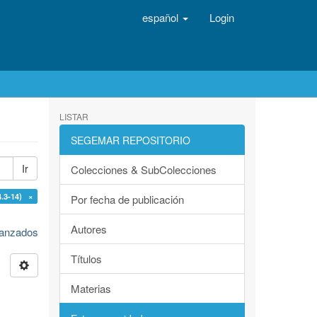
español
Login
LISTAR
SEGEMAR REPOSITORIO
Ir
Colecciones & SubColecciones
.3-14) ×
Por fecha de publicación
Autores
avanzados
Títulos
Materias