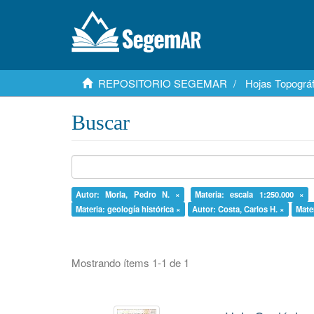
REPOSITORIO SEGEMAR
Hojas Topográf
Buscar
Autor: Morla, Pedro N. ×
Materia: escala 1:250.000 ×
Materia: geología histórica ×
Autor: Costa, Carlos H. ×
Mate
Mostrando ítems 1-1 de 1