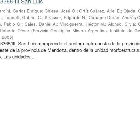
3366-III San Luis
rdini, Carlos Enrique
;
Chiesa, José O.
;
Ortíz Suárez, Ariel E.
;
Ojeda, 
L.
;
Tognelli, Gabriel C.
;
Strasser, Edgardo N.
;
Carugno Durán, Andrés O
n, Pablo G.
;
Sales, Daniel A.
;
Vinciguerra, Héctor M.
;
Alonso, Silvia
;
 Roberto César
(
Servicio Geológico Minero Argentino. Instituto de G
,
2005
)
3366/III, San Luis, comprende el sector centro oeste de la provinci
reste de la provincia de Mendoza, dentro de la unidad morfoestructur
 Las unidades ...