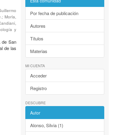
Esta comunidad
Guillermo
Por fecha de publicación
.
;
Morla,
Candiani,
Autores
eología y
Títulos
a de San
al de las
Materias
MI CUENTA
Acceder
Registro
DESCUBRE
Autor
Alonso, Silvia (1)