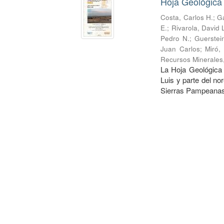
Hoja Geológica 
Costa, Carlos H.
;
Ga
E.
;
Rivarola, David 
Pedro N.
;
Guerstei
Juan Carlos
;
Miró,
Recursos Minerales
La Hoja Geológica 
Luis y parte del no
Sierras Pampeanas.