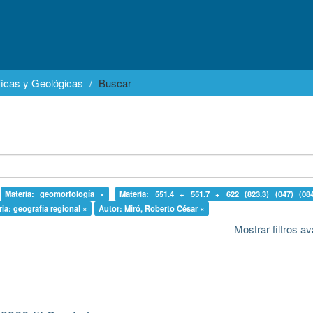
icas y Geológicas
Buscar
Materia: geomorfología ×
Materia: 551.4 + 551.7 + 622 (823.3) (047) (084
ria: geografía regional ×
Autor: Miró, Roberto César ×
Mostrar filtros 