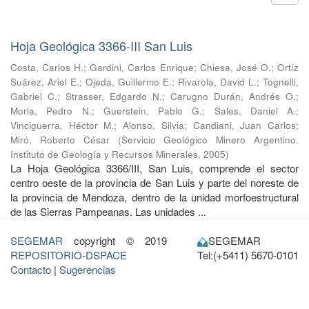
Hoja Geológica 3366-III San Luis
Costa, Carlos H.
;
Gardini, Carlos Enrique
;
Chiesa, José O.
;
Ortíz
Suárez, Ariel E.
;
Ojeda, Guillermo E.
;
Rivarola, David L.
;
Tognelli,
Gabriel C.
;
Strasser, Edgardo N.
;
Carugno Durán, Andrés O.
;
Morla, Pedro N.
;
Guerstein, Pablo G.
;
Sales, Daniel A.
;
Vinciguerra, Héctor M.
;
Alonso, Silvia
;
Candiani, Juan Carlos
;
Miró, Roberto César
(
Servicio Geológico Minero Argentino.
Instituto de Geología y Recursos Minerales
,
2005
)
La Hoja Geológica 3366/III, San Luis, comprende el sector
centro oeste de la provincia de San Luis y parte del noreste de
la provincia de Mendoza, dentro de la unidad morfoestructural
de las Sierras Pampeanas. Las unidades ...
SEGEMAR
copyright © 2019
SEGEMAR
REPOSITORIO-DSPACE
Tel:(+5411) 5670-0101
Contacto
|
Sugerencias