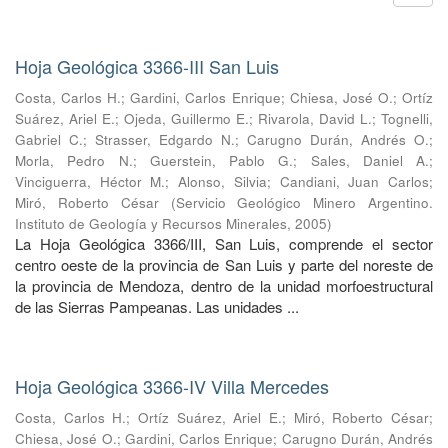
Hoja Geológica 3366-III San Luis
Costa, Carlos H.
;
Gardini, Carlos Enrique
;
Chiesa, José O.
;
Ortíz
Suárez, Ariel E.
;
Ojeda, Guillermo E.
;
Rivarola, David L.
;
Tognelli,
Gabriel C.
;
Strasser, Edgardo N.
;
Carugno Durán, Andrés O.
;
Morla, Pedro N.
;
Guerstein, Pablo G.
;
Sales, Daniel A.
;
Vinciguerra, Héctor M.
;
Alonso, Silvia
;
Candiani, Juan Carlos
;
Miró, Roberto César
(
Servicio Geológico Minero Argentino.
Instituto de Geología y Recursos Minerales
,
2005
)
La Hoja Geológica 3366/III, San Luis, comprende el sector
centro oeste de la provincia de San Luis y parte del noreste de
la provincia de Mendoza, dentro de la unidad morfoestructural
de las Sierras Pampeanas. Las unidades ...
Hoja Geológica 3366-IV Villa Mercedes
Costa, Carlos H.
;
Ortíz Suárez, Ariel E.
;
Miró, Roberto César
;
Chiesa, José O.
;
Gardini, Carlos Enrique
;
Carugno Durán, Andrés