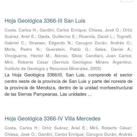
Hoja Geológica 3366-III San Luis
Costa, Carlos H.
;
Gardini, Carlos Enrique
;
Chiesa, José O.
;
Ortíz
Suárez, Ariel E.
;
Ojeda, Guillermo E.
;
Rivarola, David L.
;
Tognelli,
Gabriel C.
;
Strasser, Edgardo N.
;
Carugno Durán, Andrés O.
;
Morla, Pedro N.
;
Guerstein, Pablo G.
;
Sales, Daniel A.
;
Vinciguerra, Héctor M.
;
Alonso, Silvia
;
Candiani, Juan Carlos
;
Miró, Roberto César
(
Servicio Geológico Minero Argentino.
Instituto de Geología y Recursos Minerales
,
2005
)
La Hoja Geológica 3366/III, San Luis, comprende el sector
centro oeste de la provincia de San Luis y parte del noreste de
la provincia de Mendoza, dentro de la unidad morfoestructural
de las Sierras Pampeanas. Las unidades ...
Hoja Geológica 3366-IV Villa Mercedes
Costa, Carlos H.
;
Ortíz Suárez, Ariel E.
;
Miró, Roberto César
;
Chiesa, José O.
;
Gardini, Carlos Enrique
;
Carugno Durán, Andrés