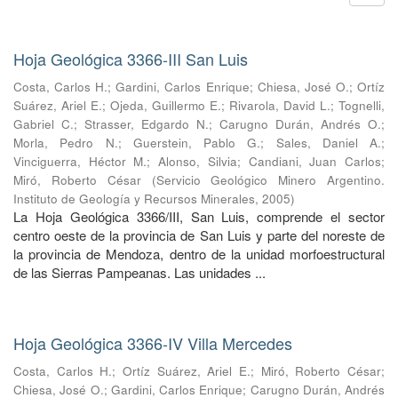
Hoja Geológica 3366-III San Luis
Costa, Carlos H.
;
Gardini, Carlos Enrique
;
Chiesa, José O.
;
Ortíz
Suárez, Ariel E.
;
Ojeda, Guillermo E.
;
Rivarola, David L.
;
Tognelli,
Gabriel C.
;
Strasser, Edgardo N.
;
Carugno Durán, Andrés O.
;
Morla, Pedro N.
;
Guerstein, Pablo G.
;
Sales, Daniel A.
;
Vinciguerra, Héctor M.
;
Alonso, Silvia
;
Candiani, Juan Carlos
;
Miró, Roberto César
(
Servicio Geológico Minero Argentino.
Instituto de Geología y Recursos Minerales
,
2005
)
La Hoja Geológica 3366/III, San Luis, comprende el sector
centro oeste de la provincia de San Luis y parte del noreste de
la provincia de Mendoza, dentro de la unidad morfoestructural
de las Sierras Pampeanas. Las unidades ...
Hoja Geológica 3366-IV Villa Mercedes
Costa, Carlos H.
;
Ortíz Suárez, Ariel E.
;
Miró, Roberto César
;
Chiesa, José O.
;
Gardini, Carlos Enrique
;
Carugno Durán, Andrés