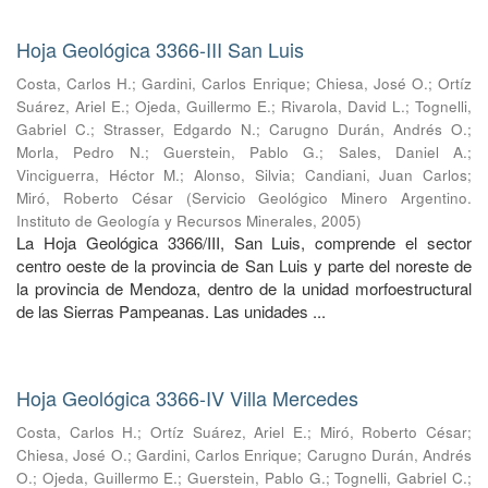
Hoja Geológica 3366-III San Luis
Costa, Carlos H.
;
Gardini, Carlos Enrique
;
Chiesa, José O.
;
Ortíz
Suárez, Ariel E.
;
Ojeda, Guillermo E.
;
Rivarola, David L.
;
Tognelli,
Gabriel C.
;
Strasser, Edgardo N.
;
Carugno Durán, Andrés O.
;
Morla, Pedro N.
;
Guerstein, Pablo G.
;
Sales, Daniel A.
;
Vinciguerra, Héctor M.
;
Alonso, Silvia
;
Candiani, Juan Carlos
;
Miró, Roberto César
(
Servicio Geológico Minero Argentino.
Instituto de Geología y Recursos Minerales
,
2005
)
La Hoja Geológica 3366/III, San Luis, comprende el sector
centro oeste de la provincia de San Luis y parte del noreste de
la provincia de Mendoza, dentro de la unidad morfoestructural
de las Sierras Pampeanas. Las unidades ...
Hoja Geológica 3366-IV Villa Mercedes
Costa, Carlos H.
;
Ortíz Suárez, Ariel E.
;
Miró, Roberto César
;
Chiesa, José O.
;
Gardini, Carlos Enrique
;
Carugno Durán, Andrés
O.
;
Ojeda, Guillermo E.
;
Guerstein, Pablo G.
;
Tognelli, Gabriel C.
;