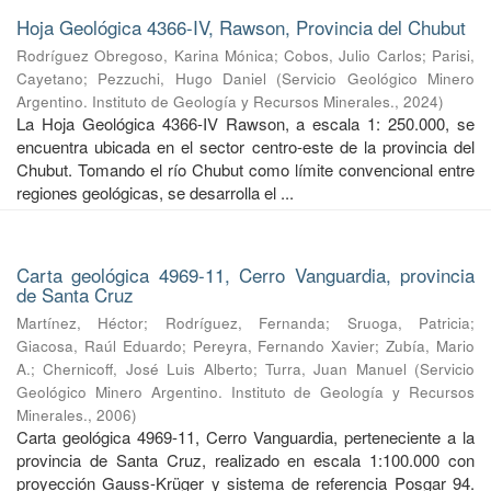
Hoja Geológica 4366-IV, Rawson, Provincia del Chubut
Rodríguez Obregoso, Karina Mónica
;
Cobos, Julio Carlos
;
Parisi,
Cayetano
;
Pezzuchi, Hugo Daniel
(
Servicio Geológico Minero
Argentino. Instituto de Geología y Recursos Minerales.
,
2024
)
La Hoja Geológica 4366-IV Rawson, a escala 1: 250.000, se
encuentra ubicada en el sector centro-este de la provincia del
Chubut. Tomando el río Chubut como límite convencional entre
regiones geológicas, se desarrolla el ...
Carta geológica 4969-11, Cerro Vanguardia, provincia
de Santa Cruz
Martínez, Héctor
;
Rodríguez, Fernanda
;
Sruoga, Patricia
;
Giacosa, Raúl Eduardo
;
Pereyra, Fernando Xavier
;
Zubía, Mario
A.
;
Chernicoff, José Luis Alberto
;
Turra, Juan Manuel
(
Servicio
Geológico Minero Argentino. Instituto de Geología y Recursos
Minerales.
,
2006
)
Carta geológica 4969-11, Cerro Vanguardia, perteneciente a la
provincia de Santa Cruz, realizado en escala 1:100.000 con
proyección Gauss-Krüger y sistema de referencia Posgar 94.