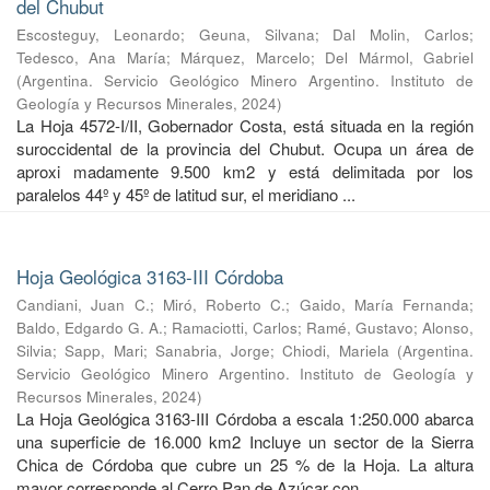
del Chubut
Escosteguy, Leonardo
;
Geuna, Silvana
;
Dal Molin, Carlos
;
Tedesco, Ana María
;
Márquez, Marcelo
;
Del Mármol, Gabriel
(
Argentina. Servicio Geológico Minero Argentino. Instituto de
Geología y Recursos Minerales
,
2024
)
La Hoja 4572-I/II, Gobernador Costa, está situada en la región
suroccidental de la provincia del Chubut. Ocupa un área de
aproxi madamente 9.500 km2 y está delimitada por los
paralelos 44º y 45º de latitud sur, el meridiano ...
Hoja Geológica 3163-III Córdoba
Candiani, Juan C.
;
Miró, Roberto C.
;
Gaido, María Fernanda
;
Baldo, Edgardo G. A.
;
Ramaciotti, Carlos
;
Ramé, Gustavo
;
Alonso,
Silvia
;
Sapp, Mari
;
Sanabria, Jorge
;
Chiodi, Mariela
(
Argentina.
Servicio Geológico Minero Argentino. Instituto de Geología y
Recursos Minerales
,
2024
)
La Hoja Geológica 3163-III Córdoba a escala 1:250.000 abarca
una superficie de 16.000 km2 Incluye un sector de la Sierra
Chica de Córdoba que cubre un 25 % de la Hoja. La altura
mayor corresponde al Cerro Pan de Azúcar con ...