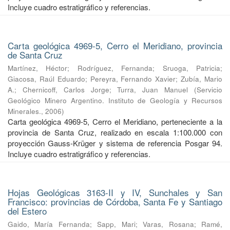
Incluye cuadro estratigráfico y referencias.
Carta geológica 4969-5, Cerro el Meridiano, provincia
de Santa Cruz
Martínez, Héctor
;
Rodríguez, Fernanda
;
Sruoga, Patricia
;
Giacosa, Raúl Eduardo
;
Pereyra, Fernando Xavier
;
Zubía, Mario
A.
;
Chernicoff, Carlos Jorge
;
Turra, Juan Manuel
(
Servicio
Geológico Minero Argentino. Instituto de Geología y Recursos
Minerales.
,
2006
)
Carta geológica 4969-5, Cerro el Meridiano, perteneciente a la
provincia de Santa Cruz, realizado en escala 1:100.000 con
proyección Gauss-Krüger y sistema de referencia Posgar 94.
Incluye cuadro estratigráfico y referencias.
Hojas Geológicas 3163-II y IV, Sunchales y San
Francisco: provincias de Córdoba, Santa Fe y Santiago
del Estero
Gaido, María Fernanda
;
Sapp, Mari
;
Varas, Rosana
;
Ramé,