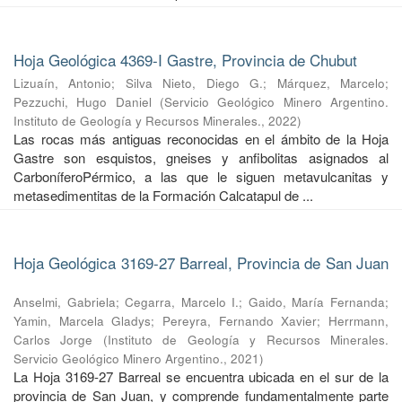
Hoja Geológica 4369-I Gastre, Provincia de Chubut
Lizuaín, Antonio
;
Silva Nieto, Diego G.
;
Márquez, Marcelo
;
Pezzuchi, Hugo Daniel
(
Servicio Geológico Minero Argentino.
Instituto de Geología y Recursos Minerales.
,
2022
)
Las rocas más antiguas reconocidas en el ámbito de la Hoja
Gastre son esquistos, gneises y anfibolitas asignados al
CarboníferoPérmico, a las que le siguen metavulcanitas y
metasedimentitas de la Formación Calcatapul de ...
Hoja Geológica 3169-27 Barreal, Provincia de San Juan
Anselmi, Gabriela
;
Cegarra, Marcelo I.
;
Gaido, María Fernanda
;
Yamin, Marcela Gladys
;
Pereyra, Fernando Xavier
;
Herrmann,
Carlos Jorge
(
Instituto de Geología y Recursos Minerales.
Servicio Geológico Minero Argentino.
,
2021
)
La Hoja 3169-27 Barreal se encuentra ubicada en el sur de la
provincia de San Juan, y comprende fundamentalmente parte