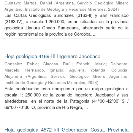
Gustavo
;
Martos, Daniel
(
Argentina. Servicio Geológico Minero
Argentino. Instituto de Geología y Recursos Minerales
,
2024
)
Las Cartas Geológicas Sunchales (3163-II) y San Francisco
(3163-IV), a escala 1:250.000, están situadas en la provincia
geológica Llanura Chaco Pampeana, abarcando parte de la
región nororiental de la provincia de Córdoba, ...
Hoja geológica 4169-III Ingeniero Jacobacci
González, Pablo
;
Giacosa, Raúl
;
Franchi, Mario
;
Dalponte,
Marcelo
;
Hernando, Ignacio
;
Aguilera, Yolanda
;
Coluccia,
Alejandra
(
Argentina. Servicio Geológico Minero Argentino.
Instituto de Geología y Recursos Minerales
,
2024
)
Esta contribución está compuesta por un mapa geológico a
escala 1: 250.000 de la zona de Ingeniero Jacobacci y sus
alrededores, en el norte de la Patagonia (41°00’-42°00’ S /
69°00’-70°30’ O, provincia de Río Negro, ...
Hoja geológica 4572-I/II Gobernador Costa, Provincia