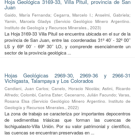
Hoja Geológica 3169-33, Villa Pituil, provincia de San
Juan
Gaido, María Fernanda
;
Cegarra, Marcelo I.
;
Anselmi, Gabriela
;
Yamin, Marcela Gladys
(
Servicio Geológico Minero Argentino.
Instituto de Geología y Recursos Minerales.
,
2023
)
La Hoja 3169-33 Villa Pituil se encuentra ubicada en el sur de la
provincia de San Juan, entre las coordenadas 31º 40’ - 32º 00’’
LS y 69º 00’ - 69º 30’’ LO, y comprende esencialmente un
sector de la provincia geológica ...
Hojas Geológicas 2969-30, 2969-36 y 2966-31
Vichigasta, Talampaya y Los Colorados
Candiani, Juan Carlos
;
Canelo, Horacio Nicolás
;
Astini, Ricardo
Alfredo
;
Colombi, Carina Ester
;
Cecenarro, Julián Facundo
;
Varas,
Rosana Elsa
(
Servicio Geológico Minero Argentino. Instituto de
Geología y Recursos Minerales.
,
2022
)
La zona de trabajo se caracteriza por importantes depocentros
de sedimentitas triásicas que forman las cuencas de
Ischigualasto-Villa Unión. Por su valor patrimonial y cientíﬁco,
las cuencas se encuentran preservadas en ...