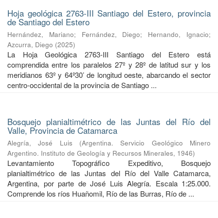
Hoja geológica 2763-III Santiago del Estero, provincia
de Santiago del Estero
Hernández, Mariano
;
Fernández, Diego
;
Hernando, Ignacio
;
Azcurra, Diego
(
2025
)
La Hoja Geológica 2763-III Santiago del Estero está
comprendida entre los paralelos 27º y 28º de latitud sur y los
meridianos 63º y 64º30’ de longitud oeste, abarcando el sector
centro-occidental de la provincia de Santiago ...
Bosquejo planialtimétrico de las Juntas del Río del
Valle, Provincia de Catamarca
Alegría, José Luis
(
Argentina. Servicio Geológico Minero
Argentino. Instituto de Geología y Recursos Minerales
,
1946
)
Levantamiento Topográfico Expeditivo, Bosquejo
planialtimétrico de las Juntas del Río del Valle Catamarca,
Argentina, por parte de José Luis Alegría. Escala 1:25.000.
Comprende los ríos Huañomil, Río de las Burras, Río de ...