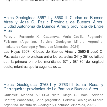
Hojas Geológicas 3557-I y 3560-II. Ciudad de Buenos
Aires y José C. Paz : Provincia de Buenos Aires,
Ciudad Autónoma de Buenos Aires y provincia de Entre
Ríos
Pereyra, Fernando X.
;
Casanova, Maria Cecilia
;
Pagnanini,
Feliciano
(
Argentina. Servicio Geológico Minero Argentino.
Instituto de Geología y Recursos Minerales
,
2024
)
Las Hojas 3557-I Ciudad de Buenos Aires y 3560-II José C.
Paz están comprendidas entre los paralelos 34º y 35º de latitud
sur, la primera entre los meridianos 57º y 58º 30´ de longitud
oeste, mientras que la segunda se ...
Hojas Geológicas 3763-I y 3763-III Santa Rosa y
Darregueira: provincias de La Pampa y Buenos Aires
Gutiérrez, Mariana A.
;
Silva Nieto, Diego G.
;
Balbi, Adriana
Beatriz
;
Manassero, Sofía
(
Argentina. Servicio Geológico Minero
Argentino. Instituto de Geología y Recursos Minerales
,
2023
)