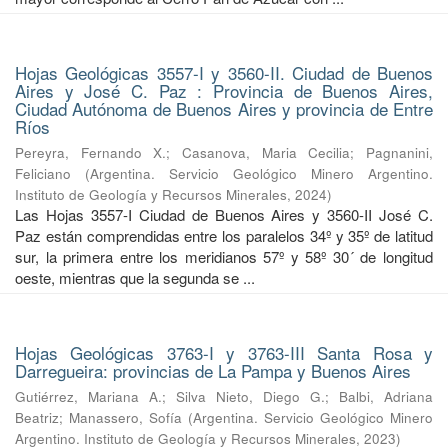
Hojas Geológicas 3557-I y 3560-II. Ciudad de Buenos
Aires y José C. Paz : Provincia de Buenos Aires,
Ciudad Autónoma de Buenos Aires y provincia de Entre
Ríos
Pereyra, Fernando X.
;
Casanova, Maria Cecilia
;
Pagnanini,
Feliciano
(
Argentina. Servicio Geológico Minero Argentino.
Instituto de Geología y Recursos Minerales
,
2024
)
Las Hojas 3557-I Ciudad de Buenos Aires y 3560-II José C.
Paz están comprendidas entre los paralelos 34º y 35º de latitud
sur, la primera entre los meridianos 57º y 58º 30´ de longitud
oeste, mientras que la segunda se ...
Hojas Geológicas 3763-I y 3763-III Santa Rosa y
Darregueira: provincias de La Pampa y Buenos Aires
Gutiérrez, Mariana A.
;
Silva Nieto, Diego G.
;
Balbi, Adriana
Beatriz
;
Manassero, Sofía
(
Argentina. Servicio Geológico Minero
Argentino. Instituto de Geología y Recursos Minerales
,
2023
)