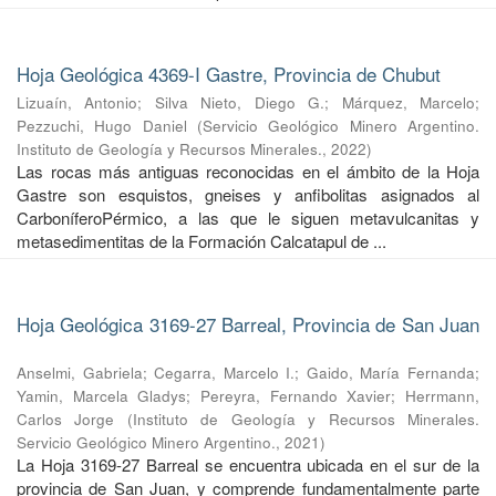
Hoja Geológica 4369-I Gastre, Provincia de Chubut
Lizuaín, Antonio
;
Silva Nieto, Diego G.
;
Márquez, Marcelo
;
Pezzuchi, Hugo Daniel
(
Servicio Geológico Minero Argentino.
Instituto de Geología y Recursos Minerales.
,
2022
)
Las rocas más antiguas reconocidas en el ámbito de la Hoja
Gastre son esquistos, gneises y anfibolitas asignados al
CarboníferoPérmico, a las que le siguen metavulcanitas y
metasedimentitas de la Formación Calcatapul de ...
Hoja Geológica 3169-27 Barreal, Provincia de San Juan
Anselmi, Gabriela
;
Cegarra, Marcelo I.
;
Gaido, María Fernanda
;
Yamin, Marcela Gladys
;
Pereyra, Fernando Xavier
;
Herrmann,
Carlos Jorge
(
Instituto de Geología y Recursos Minerales.
Servicio Geológico Minero Argentino.
,
2021
)
La Hoja 3169-27 Barreal se encuentra ubicada en el sur de la
provincia de San Juan, y comprende fundamentalmente parte