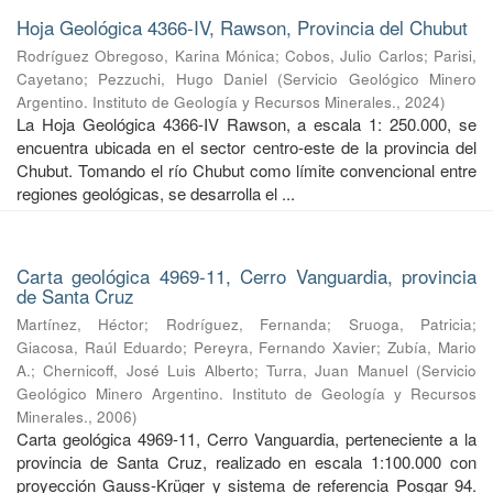
Hoja Geológica 4366-IV, Rawson, Provincia del Chubut
Rodríguez Obregoso, Karina Mónica
;
Cobos, Julio Carlos
;
Parisi,
Cayetano
;
Pezzuchi, Hugo Daniel
(
Servicio Geológico Minero
Argentino. Instituto de Geología y Recursos Minerales.
,
2024
)
La Hoja Geológica 4366-IV Rawson, a escala 1: 250.000, se
encuentra ubicada en el sector centro-este de la provincia del
Chubut. Tomando el río Chubut como límite convencional entre
regiones geológicas, se desarrolla el ...
Carta geológica 4969-11, Cerro Vanguardia, provincia
de Santa Cruz
Martínez, Héctor
;
Rodríguez, Fernanda
;
Sruoga, Patricia
;
Giacosa, Raúl Eduardo
;
Pereyra, Fernando Xavier
;
Zubía, Mario
A.
;
Chernicoff, José Luis Alberto
;
Turra, Juan Manuel
(
Servicio
Geológico Minero Argentino. Instituto de Geología y Recursos
Minerales.
,
2006
)
Carta geológica 4969-11, Cerro Vanguardia, perteneciente a la
provincia de Santa Cruz, realizado en escala 1:100.000 con
proyección Gauss-Krüger y sistema de referencia Posgar 94.