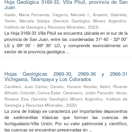
Hoja Geológica 3169-33, Villa Pituil, provincia de San
Juan
Gaido, María Fernanda
;
Cegarra, Marcelo I.
;
Anselmi, Gabriela
;
Yamin, Marcela Gladys
(
Servicio Geológico Minero Argentino.
Instituto de Geología y Recursos Minerales.
,
2023
)
La Hoja 3169-33 Villa Pituil se encuentra ubicada en el sur de la
provincia de San Juan, entre las coordenadas 31º 40’ - 32º 00’’
LS y 69º 00’ - 69º 30’’ LO, y comprende esencialmente un
sector de la provincia geológica ...
Hojas Geológicas 2969-30, 2969-36 y 2966-31
Vichigasta, Talampaya y Los Colorados
Candiani, Juan Carlos
;
Canelo, Horacio Nicolás
;
Astini, Ricardo
Alfredo
;
Colombi, Carina Ester
;
Cecenarro, Julián Facundo
;
Varas,
Rosana Elsa
(
Servicio Geológico Minero Argentino. Instituto de
Geología y Recursos Minerales.
,
2022
)
La zona de trabajo se caracteriza por importantes depocentros
de sedimentitas triásicas que forman las cuencas de
Ischigualasto-Villa Unión. Por su valor patrimonial y cientíﬁco,
las cuencas se encuentran preservadas en ...