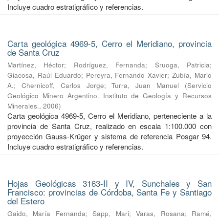
Incluye cuadro estratigráfico y referencias.
Carta geológica 4969-5, Cerro el Meridiano, provincia
de Santa Cruz
Martínez, Héctor
;
Rodríguez, Fernanda
;
Sruoga, Patricia
;
Giacosa, Raúl Eduardo
;
Pereyra, Fernando Xavier
;
Zubía, Mario
A.
;
Chernicoff, Carlos Jorge
;
Turra, Juan Manuel
(
Servicio
Geológico Minero Argentino. Instituto de Geología y Recursos
Minerales.
,
2006
)
Carta geológica 4969-5, Cerro el Meridiano, perteneciente a la
provincia de Santa Cruz, realizado en escala 1:100.000 con
proyección Gauss-Krüger y sistema de referencia Posgar 94.
Incluye cuadro estratigráfico y referencias.
Hojas Geológicas 3163-II y IV, Sunchales y San
Francisco: provincias de Córdoba, Santa Fe y Santiago
del Estero
Gaido, María Fernanda
;
Sapp, Mari
;
Varas, Rosana
;
Ramé,