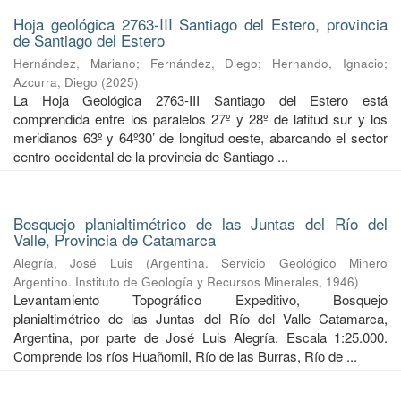
Hoja geológica 2763-III Santiago del Estero, provincia
de Santiago del Estero
Hernández, Mariano
;
Fernández, Diego
;
Hernando, Ignacio
;
Azcurra, Diego
(
2025
)
La Hoja Geológica 2763-III Santiago del Estero está
comprendida entre los paralelos 27º y 28º de latitud sur y los
meridianos 63º y 64º30’ de longitud oeste, abarcando el sector
centro-occidental de la provincia de Santiago ...
Bosquejo planialtimétrico de las Juntas del Río del
Valle, Provincia de Catamarca
Alegría, José Luis
(
Argentina. Servicio Geológico Minero
Argentino. Instituto de Geología y Recursos Minerales
,
1946
)
Levantamiento Topográfico Expeditivo, Bosquejo
planialtimétrico de las Juntas del Río del Valle Catamarca,
Argentina, por parte de José Luis Alegría. Escala 1:25.000.
Comprende los ríos Huañomil, Río de las Burras, Río de ...