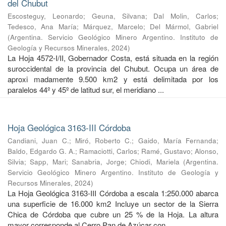
del Chubut
Escosteguy, Leonardo
;
Geuna, Silvana
;
Dal Molin, Carlos
;
Tedesco, Ana María
;
Márquez, Marcelo
;
Del Mármol, Gabriel
(
Argentina. Servicio Geológico Minero Argentino. Instituto de
Geología y Recursos Minerales
,
2024
)
La Hoja 4572-I/II, Gobernador Costa, está situada en la región
suroccidental de la provincia del Chubut. Ocupa un área de
aproxi madamente 9.500 km2 y está delimitada por los
paralelos 44º y 45º de latitud sur, el meridiano ...
Hoja Geológica 3163-III Córdoba
Candiani, Juan C.
;
Miró, Roberto C.
;
Gaido, María Fernanda
;
Baldo, Edgardo G. A.
;
Ramaciotti, Carlos
;
Ramé, Gustavo
;
Alonso,
Silvia
;
Sapp, Mari
;
Sanabria, Jorge
;
Chiodi, Mariela
(
Argentina.
Servicio Geológico Minero Argentino. Instituto de Geología y
Recursos Minerales
,
2024
)
La Hoja Geológica 3163-III Córdoba a escala 1:250.000 abarca
una superficie de 16.000 km2 Incluye un sector de la Sierra
Chica de Córdoba que cubre un 25 % de la Hoja. La altura
mayor corresponde al Cerro Pan de Azúcar con ...