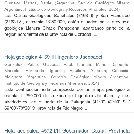
Gustavo
;
Martos, Daniel
(
Argentina. Servicio Geológico Minero
Argentino. Instituto de Geología y Recursos Minerales
,
2024
)
Las Cartas Geológicas Sunchales (3163-II) y San Francisco
(3163-IV), a escala 1:250.000, están situadas en la provincia
geológica Llanura Chaco Pampeana, abarcando parte de la
región nororiental de la provincia de Córdoba, ...
Hoja geológica 4169-III Ingeniero Jacobacci
González, Pablo
;
Giacosa, Raúl
;
Franchi, Mario
;
Dalponte,
Marcelo
;
Hernando, Ignacio
;
Aguilera, Yolanda
;
Coluccia,
Alejandra
(
Argentina. Servicio Geológico Minero Argentino.
Instituto de Geología y Recursos Minerales
,
2024
)
Esta contribución está compuesta por un mapa geológico a
escala 1: 250.000 de la zona de Ingeniero Jacobacci y sus
alrededores, en el norte de la Patagonia (41°00’-42°00’ S /
69°00’-70°30’ O, provincia de Río Negro, ...
Hoja geológica 4572-I/II Gobernador Costa, Provincia