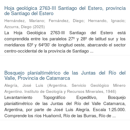
Hoja geológica 2763-III Santiago del Estero, provincia
de Santiago del Estero
Hernández, Mariano
;
Fernández, Diego
;
Hernando, Ignacio
;
Azcurra, Diego
(
2025
)
La Hoja Geológica 2763-III Santiago del Estero está
comprendida entre los paralelos 27º y 28º de latitud sur y los
meridianos 63º y 64º30’ de longitud oeste, abarcando el sector
centro-occidental de la provincia de Santiago ...
Bosquejo planialtimétrico de las Juntas del Río del
Valle, Provincia de Catamarca
Alegría, José Luis
(
Argentina. Servicio Geológico Minero
Argentino. Instituto de Geología y Recursos Minerales
,
1946
)
Levantamiento Topográfico Expeditivo, Bosquejo
planialtimétrico de las Juntas del Río del Valle Catamarca,
Argentina, por parte de José Luis Alegría. Escala 1:25.000.
Comprende los ríos Huañomil, Río de las Burras, Río de ...