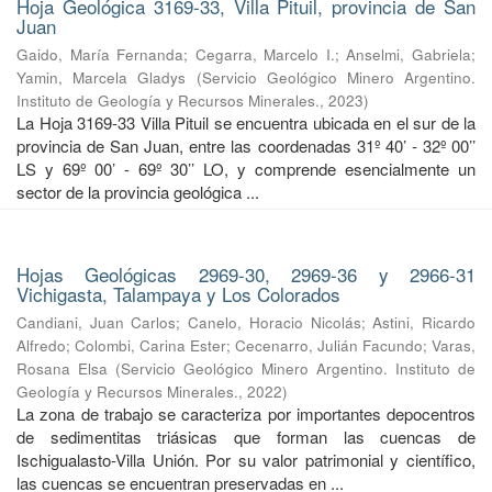
Hoja Geológica 3169-33, Villa Pituil, provincia de San
Juan
Gaido, María Fernanda
;
Cegarra, Marcelo I.
;
Anselmi, Gabriela
;
Yamin, Marcela Gladys
(
Servicio Geológico Minero Argentino.
Instituto de Geología y Recursos Minerales.
,
2023
)
La Hoja 3169-33 Villa Pituil se encuentra ubicada en el sur de la
provincia de San Juan, entre las coordenadas 31º 40’ - 32º 00’’
LS y 69º 00’ - 69º 30’’ LO, y comprende esencialmente un
sector de la provincia geológica ...
Hojas Geológicas 2969-30, 2969-36 y 2966-31
Vichigasta, Talampaya y Los Colorados
Candiani, Juan Carlos
;
Canelo, Horacio Nicolás
;
Astini, Ricardo
Alfredo
;
Colombi, Carina Ester
;
Cecenarro, Julián Facundo
;
Varas,
Rosana Elsa
(
Servicio Geológico Minero Argentino. Instituto de
Geología y Recursos Minerales.
,
2022
)
La zona de trabajo se caracteriza por importantes depocentros
de sedimentitas triásicas que forman las cuencas de
Ischigualasto-Villa Unión. Por su valor patrimonial y cientíﬁco,
las cuencas se encuentran preservadas en ...