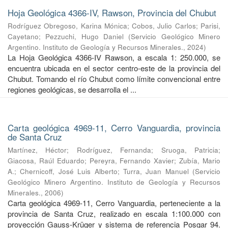
Hoja Geológica 4366-IV, Rawson, Provincia del Chubut
Rodríguez Obregoso, Karina Mónica
;
Cobos, Julio Carlos
;
Parisi,
Cayetano
;
Pezzuchi, Hugo Daniel
(
Servicio Geológico Minero
Argentino. Instituto de Geología y Recursos Minerales.
,
2024
)
La Hoja Geológica 4366-IV Rawson, a escala 1: 250.000, se
encuentra ubicada en el sector centro-este de la provincia del
Chubut. Tomando el río Chubut como límite convencional entre
regiones geológicas, se desarrolla el ...
Carta geológica 4969-11, Cerro Vanguardia, provincia
de Santa Cruz
Martínez, Héctor
;
Rodríguez, Fernanda
;
Sruoga, Patricia
;
Giacosa, Raúl Eduardo
;
Pereyra, Fernando Xavier
;
Zubía, Mario
A.
;
Chernicoff, José Luis Alberto
;
Turra, Juan Manuel
(
Servicio
Geológico Minero Argentino. Instituto de Geología y Recursos
Minerales.
,
2006
)
Carta geológica 4969-11, Cerro Vanguardia, perteneciente a la
provincia de Santa Cruz, realizado en escala 1:100.000 con
proyección Gauss-Krüger y sistema de referencia Posgar 94.