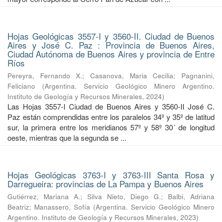
Hojas Geológicas 3557-I y 3560-II. Ciudad de Buenos
Aires y José C. Paz : Provincia de Buenos Aires,
Ciudad Autónoma de Buenos Aires y provincia de Entre
Ríos
Pereyra, Fernando X.
;
Casanova, Maria Cecilia
;
Pagnanini,
Feliciano
(
Argentina. Servicio Geológico Minero Argentino.
Instituto de Geología y Recursos Minerales
,
2024
)
Las Hojas 3557-I Ciudad de Buenos Aires y 3560-II José C.
Paz están comprendidas entre los paralelos 34º y 35º de latitud
sur, la primera entre los meridianos 57º y 58º 30´ de longitud
oeste, mientras que la segunda se ...
Hojas Geológicas 3763-I y 3763-III Santa Rosa y
Darregueira: provincias de La Pampa y Buenos Aires
Gutiérrez, Mariana A.
;
Silva Nieto, Diego G.
;
Balbi, Adriana
Beatriz
;
Manassero, Sofía
(
Argentina. Servicio Geológico Minero
Argentino. Instituto de Geología y Recursos Minerales
,
2023
)