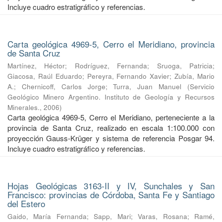
Incluye cuadro estratigráfico y referencias.
Carta geológica 4969-5, Cerro el Meridiano, provincia
de Santa Cruz
Martínez, Héctor
;
Rodríguez, Fernanda
;
Sruoga, Patricia
;
Giacosa, Raúl Eduardo
;
Pereyra, Fernando Xavier
;
Zubía, Mario
A.
;
Chernicoff, Carlos Jorge
;
Turra, Juan Manuel
(
Servicio
Geológico Minero Argentino. Instituto de Geología y Recursos
Minerales.
,
2006
)
Carta geológica 4969-5, Cerro el Meridiano, perteneciente a la
provincia de Santa Cruz, realizado en escala 1:100.000 con
proyección Gauss-Krüger y sistema de referencia Posgar 94.
Incluye cuadro estratigráfico y referencias.
Hojas Geológicas 3163-II y IV, Sunchales y San
Francisco: provincias de Córdoba, Santa Fe y Santiago
del Estero
Gaido, María Fernanda
;
Sapp, Mari
;
Varas, Rosana
;
Ramé,