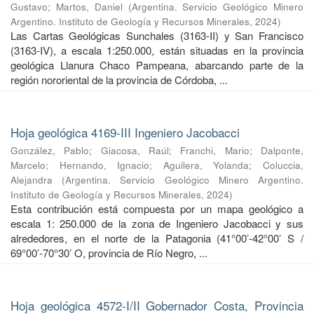
Gustavo
;
Martos, Daniel
(
Argentina. Servicio Geológico Minero
Argentino. Instituto de Geología y Recursos Minerales
,
2024
)
Las Cartas Geológicas Sunchales (3163-II) y San Francisco
(3163-IV), a escala 1:250.000, están situadas en la provincia
geológica Llanura Chaco Pampeana, abarcando parte de la
región nororiental de la provincia de Córdoba, ...
Hoja geológica 4169-III Ingeniero Jacobacci
González, Pablo
;
Giacosa, Raúl
;
Franchi, Mario
;
Dalponte,
Marcelo
;
Hernando, Ignacio
;
Aguilera, Yolanda
;
Coluccia,
Alejandra
(
Argentina. Servicio Geológico Minero Argentino.
Instituto de Geología y Recursos Minerales
,
2024
)
Esta contribución está compuesta por un mapa geológico a
escala 1: 250.000 de la zona de Ingeniero Jacobacci y sus
alrededores, en el norte de la Patagonia (41°00’-42°00’ S /
69°00’-70°30’ O, provincia de Río Negro, ...
Hoja geológica 4572-I/II Gobernador Costa, Provincia