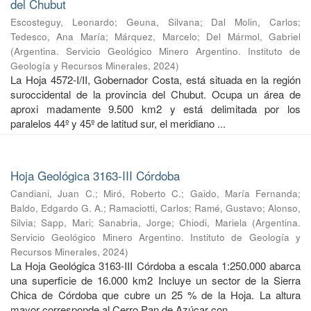
del Chubut
Escosteguy, Leonardo
;
Geuna, Silvana
;
Dal Molin, Carlos
;
Tedesco, Ana María
;
Márquez, Marcelo
;
Del Mármol, Gabriel
(
Argentina. Servicio Geológico Minero Argentino. Instituto de
Geología y Recursos Minerales
,
2024
)
La Hoja 4572-I/II, Gobernador Costa, está situada en la región
suroccidental de la provincia del Chubut. Ocupa un área de
aproxi madamente 9.500 km2 y está delimitada por los
paralelos 44º y 45º de latitud sur, el meridiano ...
Hoja Geológica 3163-III Córdoba
Candiani, Juan C.
;
Miró, Roberto C.
;
Gaido, María Fernanda
;
Baldo, Edgardo G. A.
;
Ramaciotti, Carlos
;
Ramé, Gustavo
;
Alonso,
Silvia
;
Sapp, Mari
;
Sanabria, Jorge
;
Chiodi, Mariela
(
Argentina.
Servicio Geológico Minero Argentino. Instituto de Geología y
Recursos Minerales
,
2024
)
La Hoja Geológica 3163-III Córdoba a escala 1:250.000 abarca
una superficie de 16.000 km2 Incluye un sector de la Sierra
Chica de Córdoba que cubre un 25 % de la Hoja. La altura
mayor corresponde al Cerro Pan de Azúcar con ...