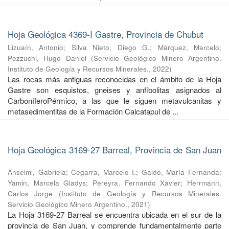
Hoja Geológica 4369-I Gastre, Provincia de Chubut
Lizuaín, Antonio
;
Silva Nieto, Diego G.
;
Márquez, Marcelo
;
Pezzuchi, Hugo Daniel
(
Servicio Geológico Minero Argentino.
Instituto de Geología y Recursos Minerales.
,
2022
)
Las rocas más antiguas reconocidas en el ámbito de la Hoja
Gastre son esquistos, gneises y anfibolitas asignados al
CarboníferoPérmico, a las que le siguen metavulcanitas y
metasedimentitas de la Formación Calcatapul de ...
Hoja Geológica 3169-27 Barreal, Provincia de San Juan
Anselmi, Gabriela
;
Cegarra, Marcelo I.
;
Gaido, María Fernanda
;
Yamin, Marcela Gladys
;
Pereyra, Fernando Xavier
;
Herrmann,
Carlos Jorge
(
Instituto de Geología y Recursos Minerales.
Servicio Geológico Minero Argentino.
,
2021
)
La Hoja 3169-27 Barreal se encuentra ubicada en el sur de la
provincia de San Juan, y comprende fundamentalmente parte