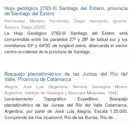
Hoja geológica 2763-III Santiago del Estero, provincia
de Santiago del Estero
Hernández, Mariano
;
Fernández, Diego
;
Hernando, Ignacio
;
Azcurra, Diego
(
2025
)
La Hoja Geológica 2763-III Santiago del Estero está
comprendida entre los paralelos 27º y 28º de latitud sur y los
meridianos 63º y 64º30’ de longitud oeste, abarcando el sector
centro-occidental de la provincia de Santiago ...
Bosquejo planialtimétrico de las Juntas del Río del
Valle, Provincia de Catamarca
Alegría, José Luis
(
Argentina. Servicio Geológico Minero
Argentino. Instituto de Geología y Recursos Minerales
,
1946
)
Levantamiento Topográfico Expeditivo, Bosquejo
planialtimétrico de las Juntas del Río del Valle Catamarca,
Argentina, por parte de José Luis Alegría. Escala 1:25.000.
Comprende los ríos Huañomil, Río de las Burras, Río de ...