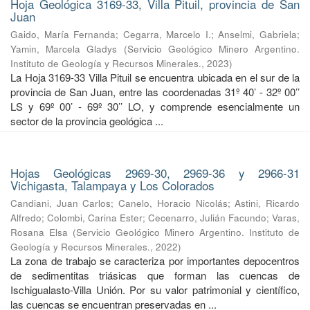
Hoja Geológica 3169-33, Villa Pituil, provincia de San
Juan
Gaido, María Fernanda
;
Cegarra, Marcelo I.
;
Anselmi, Gabriela
;
Yamin, Marcela Gladys
(
Servicio Geológico Minero Argentino.
Instituto de Geología y Recursos Minerales.
,
2023
)
La Hoja 3169-33 Villa Pituil se encuentra ubicada en el sur de la
provincia de San Juan, entre las coordenadas 31º 40’ - 32º 00’’
LS y 69º 00’ - 69º 30’’ LO, y comprende esencialmente un
sector de la provincia geológica ...
Hojas Geológicas 2969-30, 2969-36 y 2966-31
Vichigasta, Talampaya y Los Colorados
Candiani, Juan Carlos
;
Canelo, Horacio Nicolás
;
Astini, Ricardo
Alfredo
;
Colombi, Carina Ester
;
Cecenarro, Julián Facundo
;
Varas,
Rosana Elsa
(
Servicio Geológico Minero Argentino. Instituto de
Geología y Recursos Minerales.
,
2022
)
La zona de trabajo se caracteriza por importantes depocentros
de sedimentitas triásicas que forman las cuencas de
Ischigualasto-Villa Unión. Por su valor patrimonial y cientíﬁco,
las cuencas se encuentran preservadas en ...