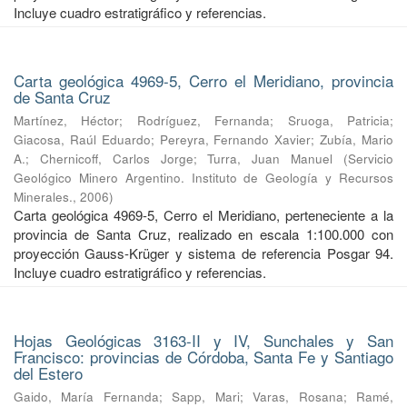
Incluye cuadro estratigráfico y referencias.
Carta geológica 4969-5, Cerro el Meridiano, provincia
de Santa Cruz
Martínez, Héctor
;
Rodríguez, Fernanda
;
Sruoga, Patricia
;
Giacosa, Raúl Eduardo
;
Pereyra, Fernando Xavier
;
Zubía, Mario
A.
;
Chernicoff, Carlos Jorge
;
Turra, Juan Manuel
(
Servicio
Geológico Minero Argentino. Instituto de Geología y Recursos
Minerales.
,
2006
)
Carta geológica 4969-5, Cerro el Meridiano, perteneciente a la
provincia de Santa Cruz, realizado en escala 1:100.000 con
proyección Gauss-Krüger y sistema de referencia Posgar 94.
Incluye cuadro estratigráfico y referencias.
Hojas Geológicas 3163-II y IV, Sunchales y San
Francisco: provincias de Córdoba, Santa Fe y Santiago
del Estero
Gaido, María Fernanda
;
Sapp, Mari
;
Varas, Rosana
;
Ramé,