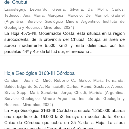
del Chubut
Escosteguy, Leonardo
;
Geuna, Silvana
;
Dal Molin, Carlos
;
Tedesco, Ana María
;
Márquez, Marcelo
;
Del Mármol, Gabriel
(
Argentina. Servicio Geológico Minero Argentino. Instituto de
Geología y Recursos Minerales
,
2024
)
La Hoja 4572-I/II, Gobernador Costa, está situada en la región
suroccidental de la provincia del Chubut. Ocupa un área de
aproxi madamente 9.500 km2 y está delimitada por los
paralelos 44º y 45º de latitud sur, el meridiano ...
Hoja Geológica 3163-III Córdoba
Candiani, Juan C.
;
Miró, Roberto C.
;
Gaido, María Fernanda
;
Baldo, Edgardo G. A.
;
Ramaciotti, Carlos
;
Ramé, Gustavo
;
Alonso,
Silvia
;
Sapp, Mari
;
Sanabria, Jorge
;
Chiodi, Mariela
(
Argentina.
Servicio Geológico Minero Argentino. Instituto de Geología y
Recursos Minerales
,
2024
)
La Hoja Geológica 3163-III Córdoba a escala 1:250.000 abarca
una superficie de 16.000 km2 Incluye un sector de la Sierra
Chica de Córdoba que cubre un 25 % de la Hoja. La altura
mayor corresponde al Cerro Pan de Azúcar con ...