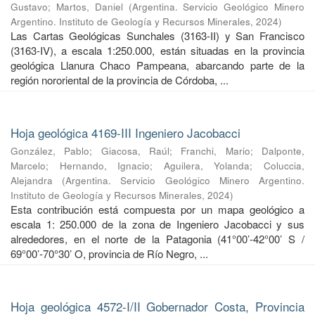
Gustavo
;
Martos, Daniel
(
Argentina. Servicio Geológico Minero
Argentino. Instituto de Geología y Recursos Minerales
,
2024
)
Las Cartas Geológicas Sunchales (3163-II) y San Francisco
(3163-IV), a escala 1:250.000, están situadas en la provincia
geológica Llanura Chaco Pampeana, abarcando parte de la
región nororiental de la provincia de Córdoba, ...
Hoja geológica 4169-III Ingeniero Jacobacci
González, Pablo
;
Giacosa, Raúl
;
Franchi, Mario
;
Dalponte,
Marcelo
;
Hernando, Ignacio
;
Aguilera, Yolanda
;
Coluccia,
Alejandra
(
Argentina. Servicio Geológico Minero Argentino.
Instituto de Geología y Recursos Minerales
,
2024
)
Esta contribución está compuesta por un mapa geológico a
escala 1: 250.000 de la zona de Ingeniero Jacobacci y sus
alrededores, en el norte de la Patagonia (41°00’-42°00’ S /
69°00’-70°30’ O, provincia de Río Negro, ...
Hoja geológica 4572-I/II Gobernador Costa, Provincia