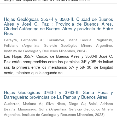
Hojas Geológicas 3557-I y 3560-II. Ciudad de Buenos
Aires y José C. Paz : Provincia de Buenos Aires,
Ciudad Autónoma de Buenos Aires y provincia de Entre
Ríos
Pereyra, Fernando X.
;
Casanova, Maria Cecilia
;
Pagnanini,
Feliciano
(
Argentina. Servicio Geológico Minero Argentino.
Instituto de Geología y Recursos Minerales
,
2024
)
Las Hojas 3557-I Ciudad de Buenos Aires y 3560-II José C.
Paz están comprendidas entre los paralelos 34º y 35º de latitud
sur, la primera entre los meridianos 57º y 58º 30´ de longitud
oeste, mientras que la segunda se ...
Hojas Geológicas 3763-I y 3763-III Santa Rosa y
Darregueira: provincias de La Pampa y Buenos Aires
Gutiérrez, Mariana A.
;
Silva Nieto, Diego G.
;
Balbi, Adriana
Beatriz
;
Manassero, Sofía
(
Argentina. Servicio Geológico Minero
Argentino. Instituto de Geología y Recursos Minerales
,
2023
)