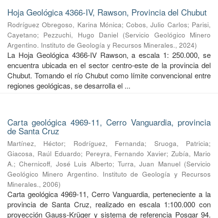
Hoja Geológica 4366-IV, Rawson, Provincia del Chubut
Rodríguez Obregoso, Karina Mónica
;
Cobos, Julio Carlos
;
Parisi,
Cayetano
;
Pezzuchi, Hugo Daniel
(
Servicio Geológico Minero
Argentino. Instituto de Geología y Recursos Minerales.
,
2024
)
La Hoja Geológica 4366-IV Rawson, a escala 1: 250.000, se
encuentra ubicada en el sector centro-este de la provincia del
Chubut. Tomando el río Chubut como límite convencional entre
regiones geológicas, se desarrolla el ...
Carta geológica 4969-11, Cerro Vanguardia, provincia
de Santa Cruz
Martínez, Héctor
;
Rodríguez, Fernanda
;
Sruoga, Patricia
;
Giacosa, Raúl Eduardo
;
Pereyra, Fernando Xavier
;
Zubía, Mario
A.
;
Chernicoff, José Luis Alberto
;
Turra, Juan Manuel
(
Servicio
Geológico Minero Argentino. Instituto de Geología y Recursos
Minerales.
,
2006
)
Carta geológica 4969-11, Cerro Vanguardia, perteneciente a la
provincia de Santa Cruz, realizado en escala 1:100.000 con
proyección Gauss-Krüger y sistema de referencia Posgar 94.