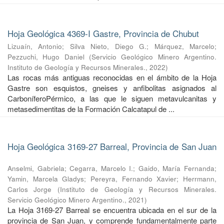
Hoja Geológica 4369-I Gastre, Provincia de Chubut
Lizuaín, Antonio
;
Silva Nieto, Diego G.
;
Márquez, Marcelo
;
Pezzuchi, Hugo Daniel
(
Servicio Geológico Minero Argentino.
Instituto de Geología y Recursos Minerales.
,
2022
)
Las rocas más antiguas reconocidas en el ámbito de la Hoja
Gastre son esquistos, gneises y anfibolitas asignados al
CarboníferoPérmico, a las que le siguen metavulcanitas y
metasedimentitas de la Formación Calcatapul de ...
Hoja Geológica 3169-27 Barreal, Provincia de San Juan
Anselmi, Gabriela
;
Cegarra, Marcelo I.
;
Gaido, María Fernanda
;
Yamin, Marcela Gladys
;
Pereyra, Fernando Xavier
;
Herrmann,
Carlos Jorge
(
Instituto de Geología y Recursos Minerales.
Servicio Geológico Minero Argentino.
,
2021
)
La Hoja 3169-27 Barreal se encuentra ubicada en el sur de la
provincia de San Juan, y comprende fundamentalmente parte