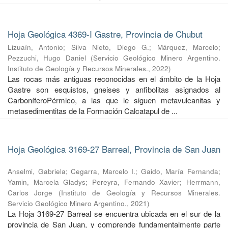
Hoja Geológica 4369-I Gastre, Provincia de Chubut
Lizuaín, Antonio
;
Silva Nieto, Diego G.
;
Márquez, Marcelo
;
Pezzuchi, Hugo Daniel
(
Servicio Geológico Minero Argentino.
Instituto de Geología y Recursos Minerales.
,
2022
)
Las rocas más antiguas reconocidas en el ámbito de la Hoja
Gastre son esquistos, gneises y anfibolitas asignados al
CarboníferoPérmico, a las que le siguen metavulcanitas y
metasedimentitas de la Formación Calcatapul de ...
Hoja Geológica 3169-27 Barreal, Provincia de San Juan
Anselmi, Gabriela
;
Cegarra, Marcelo I.
;
Gaido, María Fernanda
;
Yamin, Marcela Gladys
;
Pereyra, Fernando Xavier
;
Herrmann,
Carlos Jorge
(
Instituto de Geología y Recursos Minerales.
Servicio Geológico Minero Argentino.
,
2021
)
La Hoja 3169-27 Barreal se encuentra ubicada en el sur de la
provincia de San Juan, y comprende fundamentalmente parte