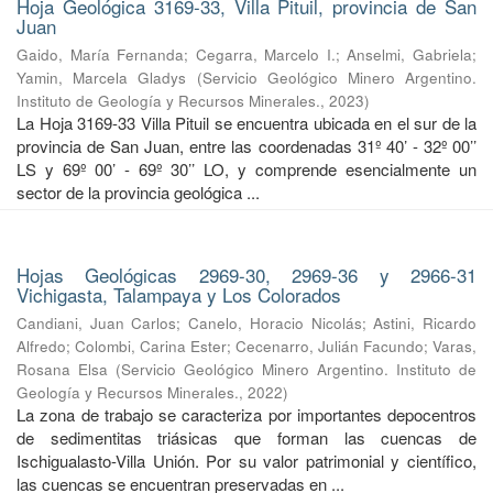
Hoja Geológica 3169-33, Villa Pituil, provincia de San
Juan
Gaido, María Fernanda
;
Cegarra, Marcelo I.
;
Anselmi, Gabriela
;
Yamin, Marcela Gladys
(
Servicio Geológico Minero Argentino.
Instituto de Geología y Recursos Minerales.
,
2023
)
La Hoja 3169-33 Villa Pituil se encuentra ubicada en el sur de la
provincia de San Juan, entre las coordenadas 31º 40’ - 32º 00’’
LS y 69º 00’ - 69º 30’’ LO, y comprende esencialmente un
sector de la provincia geológica ...
Hojas Geológicas 2969-30, 2969-36 y 2966-31
Vichigasta, Talampaya y Los Colorados
Candiani, Juan Carlos
;
Canelo, Horacio Nicolás
;
Astini, Ricardo
Alfredo
;
Colombi, Carina Ester
;
Cecenarro, Julián Facundo
;
Varas,
Rosana Elsa
(
Servicio Geológico Minero Argentino. Instituto de
Geología y Recursos Minerales.
,
2022
)
La zona de trabajo se caracteriza por importantes depocentros
de sedimentitas triásicas que forman las cuencas de
Ischigualasto-Villa Unión. Por su valor patrimonial y cientíﬁco,
las cuencas se encuentran preservadas en ...