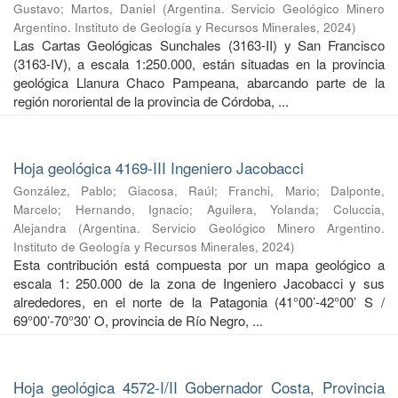
Gustavo
;
Martos, Daniel
(
Argentina. Servicio Geológico Minero
Argentino. Instituto de Geología y Recursos Minerales
,
2024
)
Las Cartas Geológicas Sunchales (3163-II) y San Francisco
(3163-IV), a escala 1:250.000, están situadas en la provincia
geológica Llanura Chaco Pampeana, abarcando parte de la
región nororiental de la provincia de Córdoba, ...
Hoja geológica 4169-III Ingeniero Jacobacci
González, Pablo
;
Giacosa, Raúl
;
Franchi, Mario
;
Dalponte,
Marcelo
;
Hernando, Ignacio
;
Aguilera, Yolanda
;
Coluccia,
Alejandra
(
Argentina. Servicio Geológico Minero Argentino.
Instituto de Geología y Recursos Minerales
,
2024
)
Esta contribución está compuesta por un mapa geológico a
escala 1: 250.000 de la zona de Ingeniero Jacobacci y sus
alrededores, en el norte de la Patagonia (41°00’-42°00’ S /
69°00’-70°30’ O, provincia de Río Negro, ...
Hoja geológica 4572-I/II Gobernador Costa, Provincia