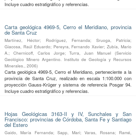
Incluye cuadro estratigráfico y referencias.
Carta geológica 4969-5, Cerro el Meridiano, provincia
de Santa Cruz
Martínez, Héctor
;
Rodríguez, Fernanda
;
Sruoga, Patricia
;
Giacosa, Raúl Eduardo
;
Pereyra, Fernando Xavier
;
Zubía, Mario
A.
;
Chernicoff, Carlos Jorge
;
Turra, Juan Manuel
(
Servicio
Geológico Minero Argentino. Instituto de Geología y Recursos
Minerales.
,
2006
)
Carta geológica 4969-5, Cerro el Meridiano, perteneciente a la
provincia de Santa Cruz, realizado en escala 1:100.000 con
proyección Gauss-Krüger y sistema de referencia Posgar 94.
Incluye cuadro estratigráfico y referencias.
Hojas Geológicas 3163-II y IV, Sunchales y San
Francisco: provincias de Córdoba, Santa Fe y Santiago
del Estero
Gaido, María Fernanda
;
Sapp, Mari
;
Varas, Rosana
;
Ramé,