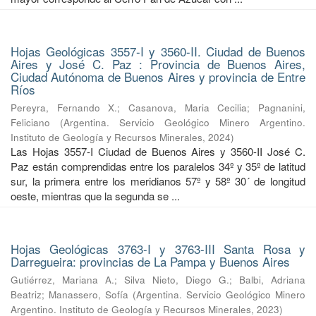
Hojas Geológicas 3557-I y 3560-II. Ciudad de Buenos
Aires y José C. Paz : Provincia de Buenos Aires,
Ciudad Autónoma de Buenos Aires y provincia de Entre
Ríos
Pereyra, Fernando X.
;
Casanova, Maria Cecilia
;
Pagnanini,
Feliciano
(
Argentina. Servicio Geológico Minero Argentino.
Instituto de Geología y Recursos Minerales
,
2024
)
Las Hojas 3557-I Ciudad de Buenos Aires y 3560-II José C.
Paz están comprendidas entre los paralelos 34º y 35º de latitud
sur, la primera entre los meridianos 57º y 58º 30´ de longitud
oeste, mientras que la segunda se ...
Hojas Geológicas 3763-I y 3763-III Santa Rosa y
Darregueira: provincias de La Pampa y Buenos Aires
Gutiérrez, Mariana A.
;
Silva Nieto, Diego G.
;
Balbi, Adriana
Beatriz
;
Manassero, Sofía
(
Argentina. Servicio Geológico Minero
Argentino. Instituto de Geología y Recursos Minerales
,
2023
)