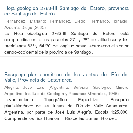
Hoja geológica 2763-III Santiago del Estero, provincia
de Santiago del Estero
Hernández, Mariano
;
Fernández, Diego
;
Hernando, Ignacio
;
Azcurra, Diego
(
2025
)
La Hoja Geológica 2763-III Santiago del Estero está
comprendida entre los paralelos 27º y 28º de latitud sur y los
meridianos 63º y 64º30’ de longitud oeste, abarcando el sector
centro-occidental de la provincia de Santiago ...
Bosquejo planialtimétrico de las Juntas del Río del
Valle, Provincia de Catamarca
Alegría, José Luis
(
Argentina. Servicio Geológico Minero
Argentino. Instituto de Geología y Recursos Minerales
,
1946
)
Levantamiento Topográfico Expeditivo, Bosquejo
planialtimétrico de las Juntas del Río del Valle Catamarca,
Argentina, por parte de José Luis Alegría. Escala 1:25.000.
Comprende los ríos Huañomil, Río de las Burras, Río de ...