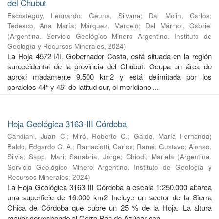
del Chubut
Escosteguy, Leonardo
;
Geuna, Silvana
;
Dal Molin, Carlos
;
Tedesco, Ana María
;
Márquez, Marcelo
;
Del Mármol, Gabriel
(
Argentina. Servicio Geológico Minero Argentino. Instituto de
Geología y Recursos Minerales
,
2024
)
La Hoja 4572-I/II, Gobernador Costa, está situada en la región
suroccidental de la provincia del Chubut. Ocupa un área de
aproxi madamente 9.500 km2 y está delimitada por los
paralelos 44º y 45º de latitud sur, el meridiano ...
Hoja Geológica 3163-III Córdoba
Candiani, Juan C.
;
Miró, Roberto C.
;
Gaido, María Fernanda
;
Baldo, Edgardo G. A.
;
Ramaciotti, Carlos
;
Ramé, Gustavo
;
Alonso,
Silvia
;
Sapp, Mari
;
Sanabria, Jorge
;
Chiodi, Mariela
(
Argentina.
Servicio Geológico Minero Argentino. Instituto de Geología y
Recursos Minerales
,
2024
)
La Hoja Geológica 3163-III Córdoba a escala 1:250.000 abarca
una superficie de 16.000 km2 Incluye un sector de la Sierra
Chica de Córdoba que cubre un 25 % de la Hoja. La altura
mayor corresponde al Cerro Pan de Azúcar con ...