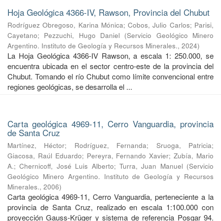
Hoja Geológica 4366-IV, Rawson, Provincia del Chubut
Rodríguez Obregoso, Karina Mónica
;
Cobos, Julio Carlos
;
Parisi,
Cayetano
;
Pezzuchi, Hugo Daniel
(
Servicio Geológico Minero
Argentino. Instituto de Geología y Recursos Minerales.
,
2024
)
La Hoja Geológica 4366-IV Rawson, a escala 1: 250.000, se
encuentra ubicada en el sector centro-este de la provincia del
Chubut. Tomando el río Chubut como límite convencional entre
regiones geológicas, se desarrolla el ...
Carta geológica 4969-11, Cerro Vanguardia, provincia
de Santa Cruz
Martínez, Héctor
;
Rodríguez, Fernanda
;
Sruoga, Patricia
;
Giacosa, Raúl Eduardo
;
Pereyra, Fernando Xavier
;
Zubía, Mario
A.
;
Chernicoff, José Luis Alberto
;
Turra, Juan Manuel
(
Servicio
Geológico Minero Argentino. Instituto de Geología y Recursos
Minerales.
,
2006
)
Carta geológica 4969-11, Cerro Vanguardia, perteneciente a la
provincia de Santa Cruz, realizado en escala 1:100.000 con
proyección Gauss-Krüger y sistema de referencia Posgar 94.