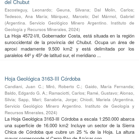
del Chubut
Escosteguy, Leonardo
;
Geuna, Silvana
;
Dal Molin, Carlos
;
Tedesco, Ana María
;
Márquez, Marcelo
;
Del Mármol, Gabriel
(
Argentina. Servicio Geológico Minero Argentino. Instituto de
Geología y Recursos Minerales
,
2024
)
La Hoja 4572-I/II, Gobernador Costa, está situada en la región
suroccidental de la provincia del Chubut. Ocupa un área de
aproxi madamente 9.500 km2 y está delimitada por los
paralelos 44º y 45º de latitud sur, el meridiano ...
Hoja Geológica 3163-III Córdoba
Candiani, Juan C.
;
Miró, Roberto C.
;
Gaido, María Fernanda
;
Baldo, Edgardo G. A.
;
Ramaciotti, Carlos
;
Ramé, Gustavo
;
Alonso,
Silvia
;
Sapp, Mari
;
Sanabria, Jorge
;
Chiodi, Mariela
(
Argentina.
Servicio Geológico Minero Argentino. Instituto de Geología y
Recursos Minerales
,
2024
)
La Hoja Geológica 3163-III Córdoba a escala 1:250.000 abarca
una superficie de 16.000 km2 Incluye un sector de la Sierra
Chica de Córdoba que cubre un 25 % de la Hoja. La altura
mayor corresponde al Cerro Pan de Azúcar con ...