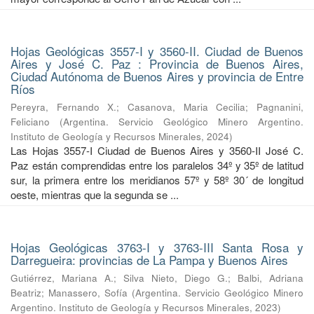
Hojas Geológicas 3557-I y 3560-II. Ciudad de Buenos
Aires y José C. Paz : Provincia de Buenos Aires,
Ciudad Autónoma de Buenos Aires y provincia de Entre
Ríos
Pereyra, Fernando X.
;
Casanova, Maria Cecilia
;
Pagnanini,
Feliciano
(
Argentina. Servicio Geológico Minero Argentino.
Instituto de Geología y Recursos Minerales
,
2024
)
Las Hojas 3557-I Ciudad de Buenos Aires y 3560-II José C.
Paz están comprendidas entre los paralelos 34º y 35º de latitud
sur, la primera entre los meridianos 57º y 58º 30´ de longitud
oeste, mientras que la segunda se ...
Hojas Geológicas 3763-I y 3763-III Santa Rosa y
Darregueira: provincias de La Pampa y Buenos Aires
Gutiérrez, Mariana A.
;
Silva Nieto, Diego G.
;
Balbi, Adriana
Beatriz
;
Manassero, Sofía
(
Argentina. Servicio Geológico Minero
Argentino. Instituto de Geología y Recursos Minerales
,
2023
)