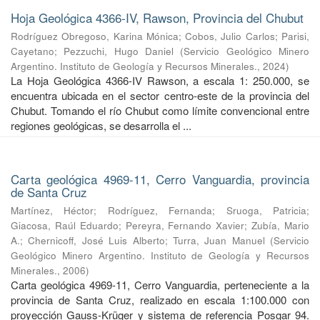
Hoja Geológica 4366-IV, Rawson, Provincia del Chubut
Rodríguez Obregoso, Karina Mónica
;
Cobos, Julio Carlos
;
Parisi,
Cayetano
;
Pezzuchi, Hugo Daniel
(
Servicio Geológico Minero
Argentino. Instituto de Geología y Recursos Minerales.
,
2024
)
La Hoja Geológica 4366-IV Rawson, a escala 1: 250.000, se
encuentra ubicada en el sector centro-este de la provincia del
Chubut. Tomando el río Chubut como límite convencional entre
regiones geológicas, se desarrolla el ...
Carta geológica 4969-11, Cerro Vanguardia, provincia
de Santa Cruz
Martínez, Héctor
;
Rodríguez, Fernanda
;
Sruoga, Patricia
;
Giacosa, Raúl Eduardo
;
Pereyra, Fernando Xavier
;
Zubía, Mario
A.
;
Chernicoff, José Luis Alberto
;
Turra, Juan Manuel
(
Servicio
Geológico Minero Argentino. Instituto de Geología y Recursos
Minerales.
,
2006
)
Carta geológica 4969-11, Cerro Vanguardia, perteneciente a la
provincia de Santa Cruz, realizado en escala 1:100.000 con
proyección Gauss-Krüger y sistema de referencia Posgar 94.