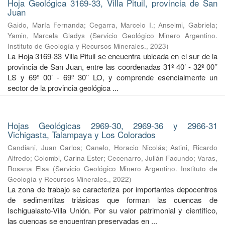
Hoja Geológica 3169-33, Villa Pituil, provincia de San
Juan
Gaido, María Fernanda
;
Cegarra, Marcelo I.
;
Anselmi, Gabriela
;
Yamin, Marcela Gladys
(
Servicio Geológico Minero Argentino.
Instituto de Geología y Recursos Minerales.
,
2023
)
La Hoja 3169-33 Villa Pituil se encuentra ubicada en el sur de la
provincia de San Juan, entre las coordenadas 31º 40’ - 32º 00’’
LS y 69º 00’ - 69º 30’’ LO, y comprende esencialmente un
sector de la provincia geológica ...
Hojas Geológicas 2969-30, 2969-36 y 2966-31
Vichigasta, Talampaya y Los Colorados
Candiani, Juan Carlos
;
Canelo, Horacio Nicolás
;
Astini, Ricardo
Alfredo
;
Colombi, Carina Ester
;
Cecenarro, Julián Facundo
;
Varas,
Rosana Elsa
(
Servicio Geológico Minero Argentino. Instituto de
Geología y Recursos Minerales.
,
2022
)
La zona de trabajo se caracteriza por importantes depocentros
de sedimentitas triásicas que forman las cuencas de
Ischigualasto-Villa Unión. Por su valor patrimonial y cientíﬁco,
las cuencas se encuentran preservadas en ...