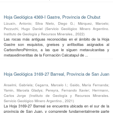
Hoja Geológica 4369-I Gastre, Provincia de Chubut
Lizuaín, Antonio
;
Silva Nieto, Diego G.
;
Márquez, Marcelo
;
Pezzuchi, Hugo Daniel
(
Servicio Geológico Minero Argentino.
Instituto de Geología y Recursos Minerales.
,
2022
)
Las rocas más antiguas reconocidas en el ámbito de la Hoja
Gastre son esquistos, gneises y anfibolitas asignados al
CarboníferoPérmico, a las que le siguen metavulcanitas y
metasedimentitas de la Formación Calcatapul de ...
Hoja Geológica 3169-27 Barreal, Provincia de San Juan
Anselmi, Gabriela
;
Cegarra, Marcelo I.
;
Gaido, María Fernanda
;
Yamin, Marcela Gladys
;
Pereyra, Fernando Xavier
;
Herrmann,
Carlos Jorge
(
Instituto de Geología y Recursos Minerales.
Servicio Geológico Minero Argentino.
,
2021
)
La Hoja 3169-27 Barreal se encuentra ubicada en el sur de la
provincia de San Juan, y comprende fundamentalmente parte