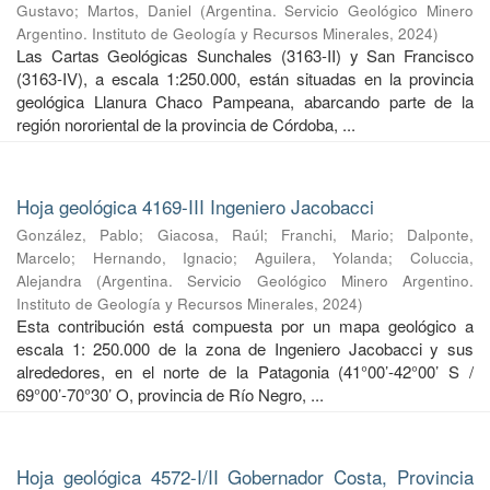
Gustavo
;
Martos, Daniel
(
Argentina. Servicio Geológico Minero
Argentino. Instituto de Geología y Recursos Minerales
,
2024
)
Las Cartas Geológicas Sunchales (3163-II) y San Francisco
(3163-IV), a escala 1:250.000, están situadas en la provincia
geológica Llanura Chaco Pampeana, abarcando parte de la
región nororiental de la provincia de Córdoba, ...
Hoja geológica 4169-III Ingeniero Jacobacci
González, Pablo
;
Giacosa, Raúl
;
Franchi, Mario
;
Dalponte,
Marcelo
;
Hernando, Ignacio
;
Aguilera, Yolanda
;
Coluccia,
Alejandra
(
Argentina. Servicio Geológico Minero Argentino.
Instituto de Geología y Recursos Minerales
,
2024
)
Esta contribución está compuesta por un mapa geológico a
escala 1: 250.000 de la zona de Ingeniero Jacobacci y sus
alrededores, en el norte de la Patagonia (41°00’-42°00’ S /
69°00’-70°30’ O, provincia de Río Negro, ...
Hoja geológica 4572-I/II Gobernador Costa, Provincia