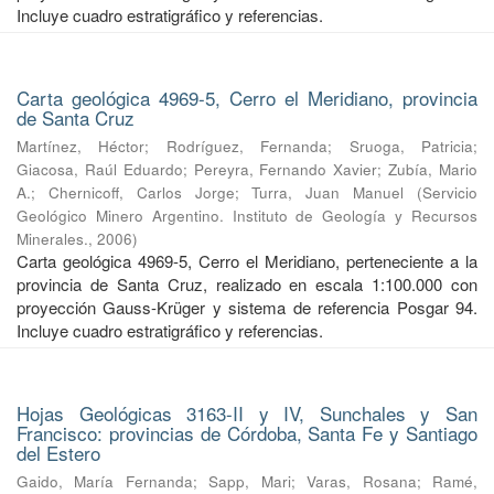
Incluye cuadro estratigráfico y referencias.
Carta geológica 4969-5, Cerro el Meridiano, provincia
de Santa Cruz
Martínez, Héctor
;
Rodríguez, Fernanda
;
Sruoga, Patricia
;
Giacosa, Raúl Eduardo
;
Pereyra, Fernando Xavier
;
Zubía, Mario
A.
;
Chernicoff, Carlos Jorge
;
Turra, Juan Manuel
(
Servicio
Geológico Minero Argentino. Instituto de Geología y Recursos
Minerales.
,
2006
)
Carta geológica 4969-5, Cerro el Meridiano, perteneciente a la
provincia de Santa Cruz, realizado en escala 1:100.000 con
proyección Gauss-Krüger y sistema de referencia Posgar 94.
Incluye cuadro estratigráfico y referencias.
Hojas Geológicas 3163-II y IV, Sunchales y San
Francisco: provincias de Córdoba, Santa Fe y Santiago
del Estero
Gaido, María Fernanda
;
Sapp, Mari
;
Varas, Rosana
;
Ramé,