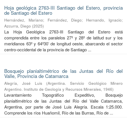
Hoja geológica 2763-III Santiago del Estero, provincia
de Santiago del Estero
Hernández, Mariano
;
Fernández, Diego
;
Hernando, Ignacio
;
Azcurra, Diego
(
2025
)
La Hoja Geológica 2763-III Santiago del Estero está
comprendida entre los paralelos 27º y 28º de latitud sur y los
meridianos 63º y 64º30’ de longitud oeste, abarcando el sector
centro-occidental de la provincia de Santiago ...
Bosquejo planialtimétrico de las Juntas del Río del
Valle, Provincia de Catamarca
Alegría, José Luis
(
Argentina. Servicio Geológico Minero
Argentino. Instituto de Geología y Recursos Minerales
,
1946
)
Levantamiento Topográfico Expeditivo, Bosquejo
planialtimétrico de las Juntas del Río del Valle Catamarca,
Argentina, por parte de José Luis Alegría. Escala 1:25.000.
Comprende los ríos Huañomil, Río de las Burras, Río de ...