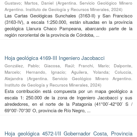
Gustavo
;
Martos, Daniel
(
Argentina. Servicio Geológico Minero
Argentino. Instituto de Geología y Recursos Minerales
,
2024
)
Las Cartas Geológicas Sunchales (3163-II) y San Francisco
(3163-IV), a escala 1:250.000, están situadas en la provincia
geológica Llanura Chaco Pampeana, abarcando parte de la
región nororiental de la provincia de Córdoba, ...
Hoja geológica 4169-III Ingeniero Jacobacci
González, Pablo
;
Giacosa, Raúl
;
Franchi, Mario
;
Dalponte,
Marcelo
;
Hernando, Ignacio
;
Aguilera, Yolanda
;
Coluccia,
Alejandra
(
Argentina. Servicio Geológico Minero Argentino.
Instituto de Geología y Recursos Minerales
,
2024
)
Esta contribución está compuesta por un mapa geológico a
escala 1: 250.000 de la zona de Ingeniero Jacobacci y sus
alrededores, en el norte de la Patagonia (41°00’-42°00’ S /
69°00’-70°30’ O, provincia de Río Negro, ...
Hoja geológica 4572-I/II Gobernador Costa, Provincia