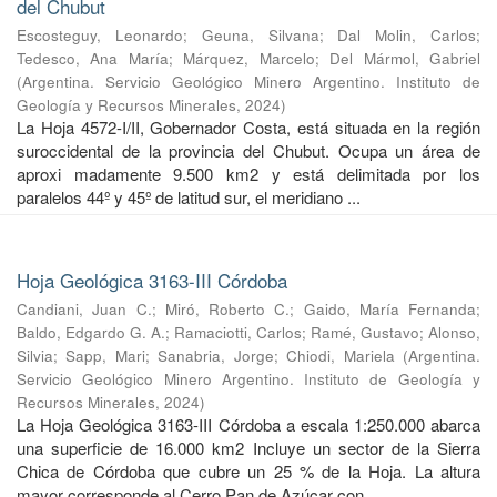
del Chubut
Escosteguy, Leonardo
;
Geuna, Silvana
;
Dal Molin, Carlos
;
Tedesco, Ana María
;
Márquez, Marcelo
;
Del Mármol, Gabriel
(
Argentina. Servicio Geológico Minero Argentino. Instituto de
Geología y Recursos Minerales
,
2024
)
La Hoja 4572-I/II, Gobernador Costa, está situada en la región
suroccidental de la provincia del Chubut. Ocupa un área de
aproxi madamente 9.500 km2 y está delimitada por los
paralelos 44º y 45º de latitud sur, el meridiano ...
Hoja Geológica 3163-III Córdoba
Candiani, Juan C.
;
Miró, Roberto C.
;
Gaido, María Fernanda
;
Baldo, Edgardo G. A.
;
Ramaciotti, Carlos
;
Ramé, Gustavo
;
Alonso,
Silvia
;
Sapp, Mari
;
Sanabria, Jorge
;
Chiodi, Mariela
(
Argentina.
Servicio Geológico Minero Argentino. Instituto de Geología y
Recursos Minerales
,
2024
)
La Hoja Geológica 3163-III Córdoba a escala 1:250.000 abarca
una superficie de 16.000 km2 Incluye un sector de la Sierra
Chica de Córdoba que cubre un 25 % de la Hoja. La altura
mayor corresponde al Cerro Pan de Azúcar con ...