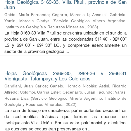
Hoja Geológica 3169-33, Villa Pituil, provincia de San
Juan
Gaido, María Fernanda
;
Cegarra, Marcelo I.
;
Anselmi, Gabriela
;
Yamin, Marcela Gladys
(
Servicio Geológico Minero Argentino.
Instituto de Geología y Recursos Minerales.
,
2023
)
La Hoja 3169-33 Villa Pituil se encuentra ubicada en el sur de la
provincia de San Juan, entre las coordenadas 31º 40’ - 32º 00’’
LS y 69º 00’ - 69º 30’’ LO, y comprende esencialmente un
sector de la provincia geológica ...
Hojas Geológicas 2969-30, 2969-36 y 2966-31
Vichigasta, Talampaya y Los Colorados
Candiani, Juan Carlos
;
Canelo, Horacio Nicolás
;
Astini, Ricardo
Alfredo
;
Colombi, Carina Ester
;
Cecenarro, Julián Facundo
;
Varas,
Rosana Elsa
(
Servicio Geológico Minero Argentino. Instituto de
Geología y Recursos Minerales.
,
2022
)
La zona de trabajo se caracteriza por importantes depocentros
de sedimentitas triásicas que forman las cuencas de
Ischigualasto-Villa Unión. Por su valor patrimonial y cientíﬁco,
las cuencas se encuentran preservadas en ...