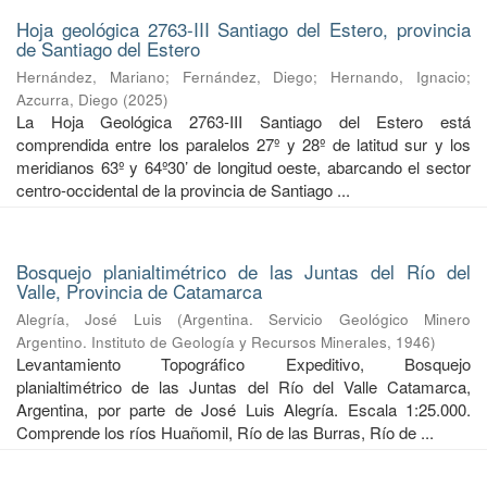
Hoja geológica 2763-III Santiago del Estero, provincia
de Santiago del Estero
Hernández, Mariano
;
Fernández, Diego
;
Hernando, Ignacio
;
Azcurra, Diego
(
2025
)
La Hoja Geológica 2763-III Santiago del Estero está
comprendida entre los paralelos 27º y 28º de latitud sur y los
meridianos 63º y 64º30’ de longitud oeste, abarcando el sector
centro-occidental de la provincia de Santiago ...
Bosquejo planialtimétrico de las Juntas del Río del
Valle, Provincia de Catamarca
Alegría, José Luis
(
Argentina. Servicio Geológico Minero
Argentino. Instituto de Geología y Recursos Minerales
,
1946
)
Levantamiento Topográfico Expeditivo, Bosquejo
planialtimétrico de las Juntas del Río del Valle Catamarca,
Argentina, por parte de José Luis Alegría. Escala 1:25.000.
Comprende los ríos Huañomil, Río de las Burras, Río de ...