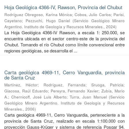
Hoja Geológica 4366-IV, Rawson, Provincia del Chubut
Rodríguez Obregoso, Karina Mónica
;
Cobos, Julio Carlos
;
Parisi,
Cayetano
;
Pezzuchi, Hugo Daniel
(
Servicio Geológico Minero
Argentino. Instituto de Geología y Recursos Minerales.
,
2024
)
La Hoja Geológica 4366-IV Rawson, a escala 1: 250.000, se
encuentra ubicada en el sector centro-este de la provincia del
Chubut. Tomando el río Chubut como límite convencional entre
regiones geológicas, se desarrolla el ...
Carta geológica 4969-11, Cerro Vanguardia, provincia
de Santa Cruz
Martínez, Héctor
;
Rodríguez, Fernanda
;
Sruoga, Patricia
;
Giacosa, Raúl Eduardo
;
Pereyra, Fernando Xavier
;
Zubía, Mario
A.
;
Chernicoff, José Luis Alberto
;
Turra, Juan Manuel
(
Servicio
Geológico Minero Argentino. Instituto de Geología y Recursos
Minerales.
,
2006
)
Carta geológica 4969-11, Cerro Vanguardia, perteneciente a la
provincia de Santa Cruz, realizado en escala 1:100.000 con
proyección Gauss-Krüger y sistema de referencia Posgar 94.