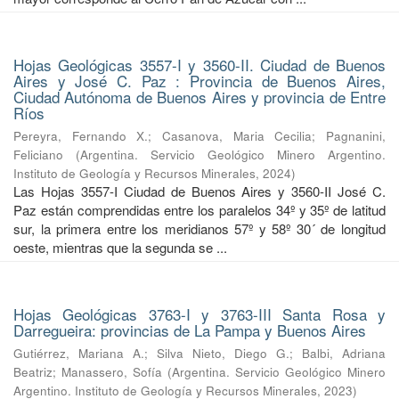
Hojas Geológicas 3557-I y 3560-II. Ciudad de Buenos
Aires y José C. Paz : Provincia de Buenos Aires,
Ciudad Autónoma de Buenos Aires y provincia de Entre
Ríos
Pereyra, Fernando X.
;
Casanova, Maria Cecilia
;
Pagnanini,
Feliciano
(
Argentina. Servicio Geológico Minero Argentino.
Instituto de Geología y Recursos Minerales
,
2024
)
Las Hojas 3557-I Ciudad de Buenos Aires y 3560-II José C.
Paz están comprendidas entre los paralelos 34º y 35º de latitud
sur, la primera entre los meridianos 57º y 58º 30´ de longitud
oeste, mientras que la segunda se ...
Hojas Geológicas 3763-I y 3763-III Santa Rosa y
Darregueira: provincias de La Pampa y Buenos Aires
Gutiérrez, Mariana A.
;
Silva Nieto, Diego G.
;
Balbi, Adriana
Beatriz
;
Manassero, Sofía
(
Argentina. Servicio Geológico Minero
Argentino. Instituto de Geología y Recursos Minerales
,
2023
)