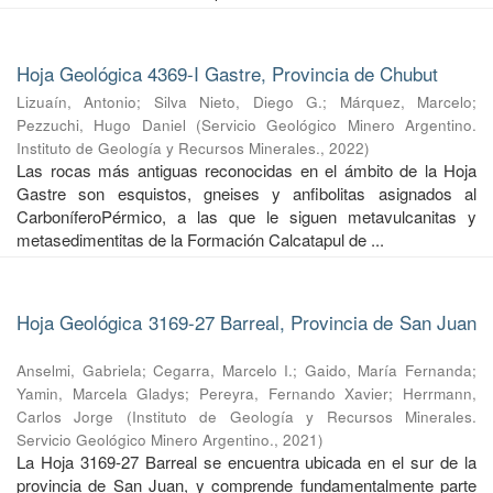
Hoja Geológica 4369-I Gastre, Provincia de Chubut
Lizuaín, Antonio
;
Silva Nieto, Diego G.
;
Márquez, Marcelo
;
Pezzuchi, Hugo Daniel
(
Servicio Geológico Minero Argentino.
Instituto de Geología y Recursos Minerales.
,
2022
)
Las rocas más antiguas reconocidas en el ámbito de la Hoja
Gastre son esquistos, gneises y anfibolitas asignados al
CarboníferoPérmico, a las que le siguen metavulcanitas y
metasedimentitas de la Formación Calcatapul de ...
Hoja Geológica 3169-27 Barreal, Provincia de San Juan
Anselmi, Gabriela
;
Cegarra, Marcelo I.
;
Gaido, María Fernanda
;
Yamin, Marcela Gladys
;
Pereyra, Fernando Xavier
;
Herrmann,
Carlos Jorge
(
Instituto de Geología y Recursos Minerales.
Servicio Geológico Minero Argentino.
,
2021
)
La Hoja 3169-27 Barreal se encuentra ubicada en el sur de la
provincia de San Juan, y comprende fundamentalmente parte