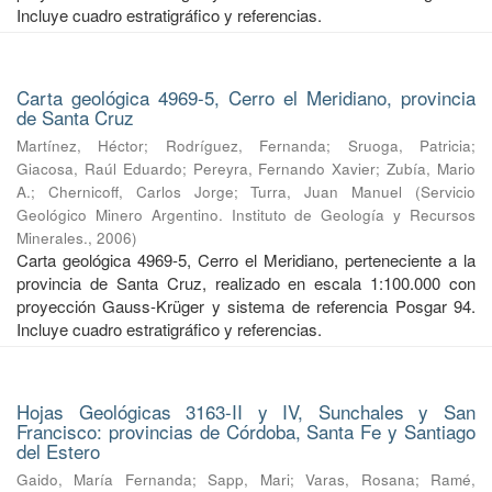
Incluye cuadro estratigráfico y referencias.
Carta geológica 4969-5, Cerro el Meridiano, provincia
de Santa Cruz
Martínez, Héctor
;
Rodríguez, Fernanda
;
Sruoga, Patricia
;
Giacosa, Raúl Eduardo
;
Pereyra, Fernando Xavier
;
Zubía, Mario
A.
;
Chernicoff, Carlos Jorge
;
Turra, Juan Manuel
(
Servicio
Geológico Minero Argentino. Instituto de Geología y Recursos
Minerales.
,
2006
)
Carta geológica 4969-5, Cerro el Meridiano, perteneciente a la
provincia de Santa Cruz, realizado en escala 1:100.000 con
proyección Gauss-Krüger y sistema de referencia Posgar 94.
Incluye cuadro estratigráfico y referencias.
Hojas Geológicas 3163-II y IV, Sunchales y San
Francisco: provincias de Córdoba, Santa Fe y Santiago
del Estero
Gaido, María Fernanda
;
Sapp, Mari
;
Varas, Rosana
;
Ramé,