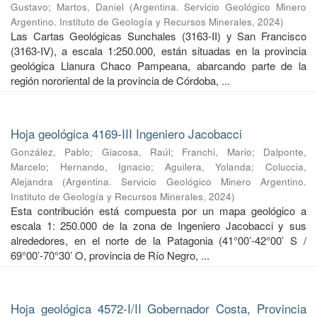
Gustavo
;
Martos, Daniel
(
Argentina. Servicio Geológico Minero
Argentino. Instituto de Geología y Recursos Minerales
,
2024
)
Las Cartas Geológicas Sunchales (3163-II) y San Francisco
(3163-IV), a escala 1:250.000, están situadas en la provincia
geológica Llanura Chaco Pampeana, abarcando parte de la
región nororiental de la provincia de Córdoba, ...
Hoja geológica 4169-III Ingeniero Jacobacci
González, Pablo
;
Giacosa, Raúl
;
Franchi, Mario
;
Dalponte,
Marcelo
;
Hernando, Ignacio
;
Aguilera, Yolanda
;
Coluccia,
Alejandra
(
Argentina. Servicio Geológico Minero Argentino.
Instituto de Geología y Recursos Minerales
,
2024
)
Esta contribución está compuesta por un mapa geológico a
escala 1: 250.000 de la zona de Ingeniero Jacobacci y sus
alrededores, en el norte de la Patagonia (41°00’-42°00’ S /
69°00’-70°30’ O, provincia de Río Negro, ...
Hoja geológica 4572-I/II Gobernador Costa, Provincia