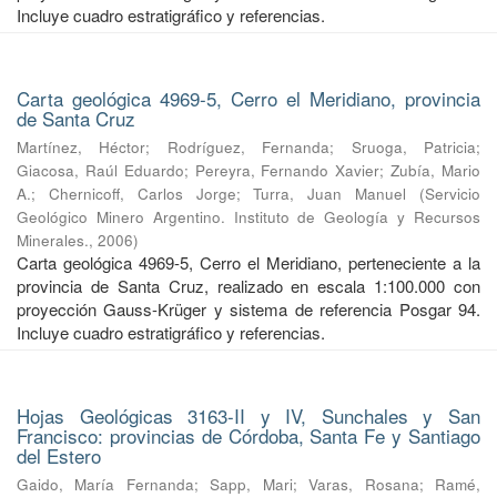
Incluye cuadro estratigráfico y referencias.
Carta geológica 4969-5, Cerro el Meridiano, provincia
de Santa Cruz
Martínez, Héctor
;
Rodríguez, Fernanda
;
Sruoga, Patricia
;
Giacosa, Raúl Eduardo
;
Pereyra, Fernando Xavier
;
Zubía, Mario
A.
;
Chernicoff, Carlos Jorge
;
Turra, Juan Manuel
(
Servicio
Geológico Minero Argentino. Instituto de Geología y Recursos
Minerales.
,
2006
)
Carta geológica 4969-5, Cerro el Meridiano, perteneciente a la
provincia de Santa Cruz, realizado en escala 1:100.000 con
proyección Gauss-Krüger y sistema de referencia Posgar 94.
Incluye cuadro estratigráfico y referencias.
Hojas Geológicas 3163-II y IV, Sunchales y San
Francisco: provincias de Córdoba, Santa Fe y Santiago
del Estero
Gaido, María Fernanda
;
Sapp, Mari
;
Varas, Rosana
;
Ramé,