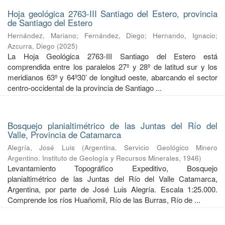
Hoja geológica 2763-III Santiago del Estero, provincia
de Santiago del Estero
Hernández, Mariano
;
Fernández, Diego
;
Hernando, Ignacio
;
Azcurra, Diego
(
2025
)
La Hoja Geológica 2763-III Santiago del Estero está
comprendida entre los paralelos 27º y 28º de latitud sur y los
meridianos 63º y 64º30’ de longitud oeste, abarcando el sector
centro-occidental de la provincia de Santiago ...
Bosquejo planialtimétrico de las Juntas del Río del
Valle, Provincia de Catamarca
Alegría, José Luis
(
Argentina. Servicio Geológico Minero
Argentino. Instituto de Geología y Recursos Minerales
,
1946
)
Levantamiento Topográfico Expeditivo, Bosquejo
planialtimétrico de las Juntas del Río del Valle Catamarca,
Argentina, por parte de José Luis Alegría. Escala 1:25.000.
Comprende los ríos Huañomil, Río de las Burras, Río de ...