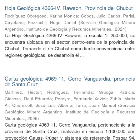
Hoja Geológica 4366-IV, Rawson, Provincia del Chubut
Rodríguez Obregoso, Karina Mónica
;
Cobos, Julio Carlos
;
Parisi,
Cayetano
;
Pezzuchi, Hugo Daniel
(
Servicio Geológico Minero
Argentino. Instituto de Geología y Recursos Minerales.
,
2024
)
La Hoja Geológica 4366-IV Rawson, a escala 1: 250.000, se
encuentra ubicada en el sector centro-este de la provincia del
Chubut. Tomando el río Chubut como límite convencional entre
regiones geológicas, se desarrolla el ...
Carta geológica 4969-11, Cerro Vanguardia, provincia
de Santa Cruz
Martínez, Héctor
;
Rodríguez, Fernanda
;
Sruoga, Patricia
;
Giacosa, Raúl Eduardo
;
Pereyra, Fernando Xavier
;
Zubía, Mario
A.
;
Chernicoff, José Luis Alberto
;
Turra, Juan Manuel
(
Servicio
Geológico Minero Argentino. Instituto de Geología y Recursos
Minerales.
,
2006
)
Carta geológica 4969-11, Cerro Vanguardia, perteneciente a la
provincia de Santa Cruz, realizado en escala 1:100.000 con
proyección Gauss-Krüger y sistema de referencia Posgar 94.