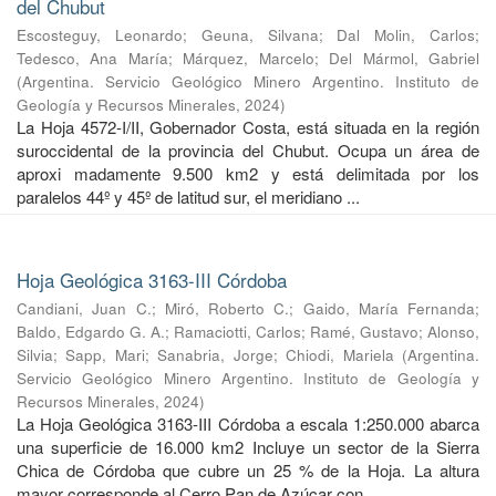
del Chubut
Escosteguy, Leonardo
;
Geuna, Silvana
;
Dal Molin, Carlos
;
Tedesco, Ana María
;
Márquez, Marcelo
;
Del Mármol, Gabriel
(
Argentina. Servicio Geológico Minero Argentino. Instituto de
Geología y Recursos Minerales
,
2024
)
La Hoja 4572-I/II, Gobernador Costa, está situada en la región
suroccidental de la provincia del Chubut. Ocupa un área de
aproxi madamente 9.500 km2 y está delimitada por los
paralelos 44º y 45º de latitud sur, el meridiano ...
Hoja Geológica 3163-III Córdoba
Candiani, Juan C.
;
Miró, Roberto C.
;
Gaido, María Fernanda
;
Baldo, Edgardo G. A.
;
Ramaciotti, Carlos
;
Ramé, Gustavo
;
Alonso,
Silvia
;
Sapp, Mari
;
Sanabria, Jorge
;
Chiodi, Mariela
(
Argentina.
Servicio Geológico Minero Argentino. Instituto de Geología y
Recursos Minerales
,
2024
)
La Hoja Geológica 3163-III Córdoba a escala 1:250.000 abarca
una superficie de 16.000 km2 Incluye un sector de la Sierra
Chica de Córdoba que cubre un 25 % de la Hoja. La altura
mayor corresponde al Cerro Pan de Azúcar con ...