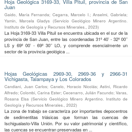
Hoja Geológica 3169-33, Villa Pituil, provincia de San
Juan
Gaido, María Fernanda
;
Cegarra, Marcelo I.
;
Anselmi, Gabriela
;
Yamin, Marcela Gladys
(
Servicio Geológico Minero Argentino.
Instituto de Geología y Recursos Minerales.
,
2023
)
La Hoja 3169-33 Villa Pituil se encuentra ubicada en el sur de la
provincia de San Juan, entre las coordenadas 31º 40’ - 32º 00’’
LS y 69º 00’ - 69º 30’’ LO, y comprende esencialmente un
sector de la provincia geológica ...
Hojas Geológicas 2969-30, 2969-36 y 2966-31
Vichigasta, Talampaya y Los Colorados
Candiani, Juan Carlos
;
Canelo, Horacio Nicolás
;
Astini, Ricardo
Alfredo
;
Colombi, Carina Ester
;
Cecenarro, Julián Facundo
;
Varas,
Rosana Elsa
(
Servicio Geológico Minero Argentino. Instituto de
Geología y Recursos Minerales.
,
2022
)
La zona de trabajo se caracteriza por importantes depocentros
de sedimentitas triásicas que forman las cuencas de
Ischigualasto-Villa Unión. Por su valor patrimonial y cientíﬁco,
las cuencas se encuentran preservadas en ...