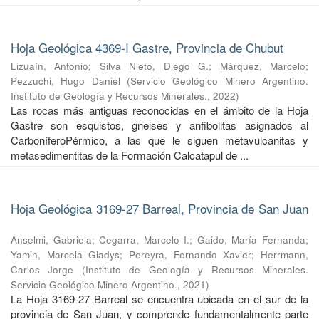
Hoja Geológica 4369-I Gastre, Provincia de Chubut
Lizuaín, Antonio
;
Silva Nieto, Diego G.
;
Márquez, Marcelo
;
Pezzuchi, Hugo Daniel
(
Servicio Geológico Minero Argentino.
Instituto de Geología y Recursos Minerales.
,
2022
)
Las rocas más antiguas reconocidas en el ámbito de la Hoja
Gastre son esquistos, gneises y anfibolitas asignados al
CarboníferoPérmico, a las que le siguen metavulcanitas y
metasedimentitas de la Formación Calcatapul de ...
Hoja Geológica 3169-27 Barreal, Provincia de San Juan
Anselmi, Gabriela
;
Cegarra, Marcelo I.
;
Gaido, María Fernanda
;
Yamin, Marcela Gladys
;
Pereyra, Fernando Xavier
;
Herrmann,
Carlos Jorge
(
Instituto de Geología y Recursos Minerales.
Servicio Geológico Minero Argentino.
,
2021
)
La Hoja 3169-27 Barreal se encuentra ubicada en el sur de la
provincia de San Juan, y comprende fundamentalmente parte