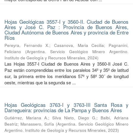
Hojas Geológicas 3557-I y 3560-II. Ciudad de Buenos
Aires y José C. Paz : Provincia de Buenos Aires,
Ciudad Autónoma de Buenos Aires y provincia de Entre
Ríos
Pereyra, Fernando X.
;
Casanova, Maria Cecilia
;
Pagnanini,
Feliciano
(
Argentina. Servicio Geológico Minero Argentino.
Instituto de Geología y Recursos Minerales
,
2024
)
Las Hojas 3557-I Ciudad de Buenos Aires y 3560-II José C.
Paz están comprendidas entre los paralelos 34º y 35º de latitud
sur, la primera entre los meridianos 57º y 58º 30´ de longitud
oeste, mientras que la segunda se ...
Hojas Geológicas 3763-I y 3763-III Santa Rosa y
Darregueira: provincias de La Pampa y Buenos Aires
Gutiérrez, Mariana A.
;
Silva Nieto, Diego G.
;
Balbi, Adriana
Beatriz
;
Manassero, Sofía
(
Argentina. Servicio Geológico Minero
Argentino. Instituto de Geología y Recursos Minerales
,
2023
)