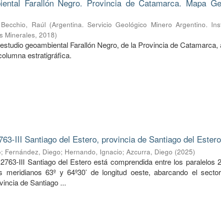
ental Farallón Negro. Provincia de Catamarca. Mapa Ge
;
Becchio, Raúl
(
Argentina. Servicio Geológico Minero Argentino. Ins
s Minerales
,
2018
)
estudio geoambiental Farallón Negro, de la Provincia de Catamarca, 
columna estratigráfica.
763-III Santiago del Estero, provincia de Santiago del Ester
o
;
Fernández, Diego
;
Hernando, Ignacio
;
Azcurra, Diego
(
2025
)
2763-III Santiago del Estero está comprendida entre los paralelos 2
os meridianos 63º y 64º30’ de longitud oeste, abarcando el sector
vincia de Santiago ...