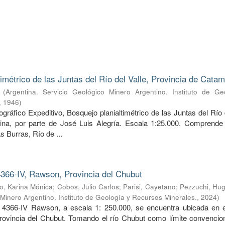
timétrico de las Juntas del Río del Valle, Provincia de Cata
(
Argentina. Servicio Geológico Minero Argentino. Instituto de Ge
,
1946
)
ráfico Expeditivo, Bosquejo planialtimétrico de las Juntas del Río 
ina, por parte de José Luis Alegría. Escala 1:25.000. Comprende 
s Burras, Río de ...
366-IV, Rawson, Provincia del Chubut
, Karina Mónica
;
Cobos, Julio Carlos
;
Parisi, Cayetano
;
Pezzuchi, Hug
 Minero Argentino. Instituto de Geología y Recursos Minerales.
,
2024
)
 4366-IV Rawson, a escala 1: 250.000, se encuentra ubicada en e
provincia del Chubut. Tomando el río Chubut como límite convencion