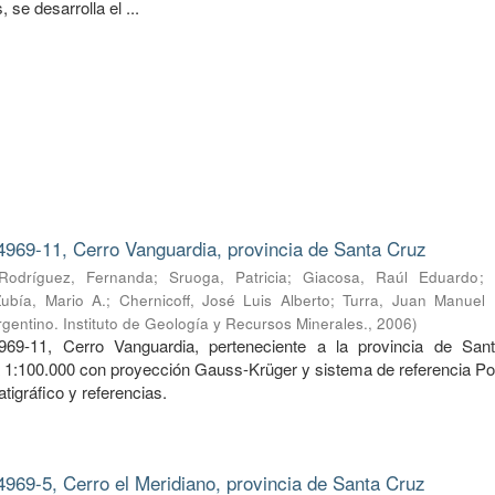
 se desarrolla el ...
4969-11, Cerro Vanguardia, provincia de Santa Cruz
Rodríguez, Fernanda
;
Sruoga, Patricia
;
Giacosa, Raúl Eduardo
;
Zubía, Mario A.
;
Chernicoff, José Luis Alberto
;
Turra, Juan Manuel
gentino. Instituto de Geología y Recursos Minerales.
,
2006
)
969-11, Cerro Vanguardia, perteneciente a la provincia de San
a 1:100.000 con proyección Gauss-Krüger y sistema de referencia Po
tigráfico y referencias.
4969-5, Cerro el Meridiano, provincia de Santa Cruz