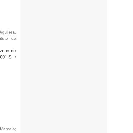
Aguilera,
ituto de
 zona de
°00’ S /
Marcelo
;