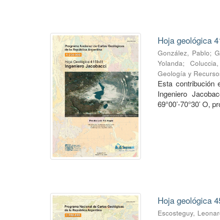
Hoja geológica 4
González, Pablo
;
G
Yolanda
;
Coluccia
Geología y Recurso
Esta contribución
Ingeniero Jacobac
69°00’-70°30’ O, pr
Hoja geológica 4
Escosteguy, Leona