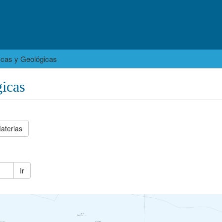
icas y Geológicas
icas
aterias
Ir