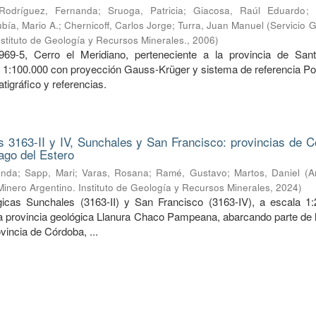
Rodríguez, Fernanda
;
Sruoga, Patricia
;
Giacosa, Raúl Eduardo
;
bía, Mario A.
;
Chernicoff, Carlos Jorge
;
Turra, Juan Manuel
(
Servicio 
nstituto de Geología y Recursos Minerales.
,
2006
)
969-5, Cerro el Meridiano, perteneciente a la provincia de San
a 1:100.000 con proyección Gauss-Krüger y sistema de referencia Po
tigráfico y referencias.
 3163-II y IV, Sunchales y San Francisco: provincias de C
ago del Estero
anda
;
Sapp, Mari
;
Varas, Rosana
;
Ramé, Gustavo
;
Martos, Daniel
(
A
Minero Argentino. Instituto de Geología y Recursos Minerales
,
2024
)
icas Sunchales (3163-II) y San Francisco (3163-IV), a escala 1:
la provincia geológica Llanura Chaco Pampeana, abarcando parte de l
ovincia de Córdoba, ...