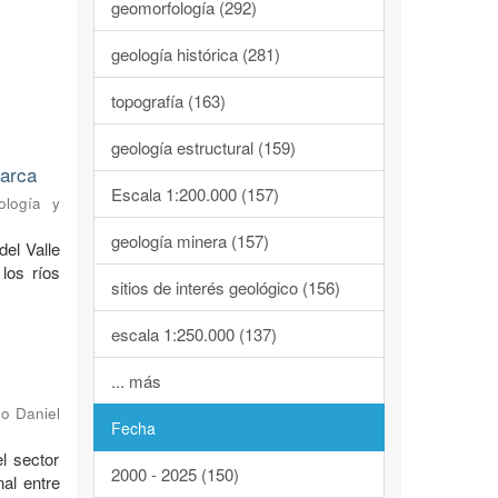
geomorfología (292)
geología histórica (281)
topografía (163)
geología estructural (159)
marca
Escala 1:200.000 (157)
ología y
geología minera (157)
del Valle
los ríos
sitios de interés geológico (156)
escala 1:250.000 (137)
... más
o Daniel
Fecha
l sector
2000 - 2025 (150)
al entre