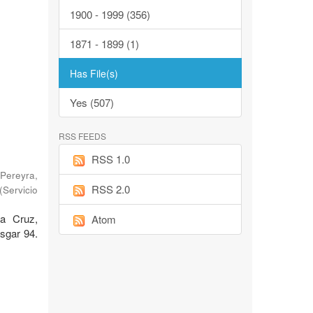
1900 - 1999 (356)
1871 - 1899 (1)
Has File(s)
Yes (507)
RSS FEEDS
RSS 1.0
Pereyra,
RSS 2.0
(
Servicio
ta Cruz,
Atom
sgar 94.