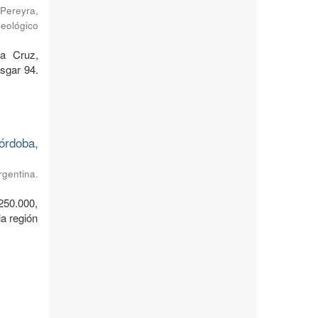
Pereyra,
Geológico
ta Cruz,
sgar 94.
órdoba,
rgentina.
250.000,
a región