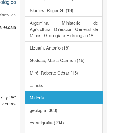
ológico
Skirrow, Roger G. (19)
tituto de
Argentina. Ministerio de
a escala
Agricultura. Dirección General de
Minas, Geología e Hidrología (18)
Lizuaín, Antonio (18)
Godeas, Marta Carmen (15)
Miró, Roberto César (15)
o
... más
7º y 28º
Materia
 centro-
geología (303)
estratigrafía (294)