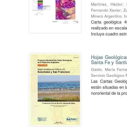
Martínez, Héctor
;
Fernando Xavier
;
Zu
Minero Argentino. I
Carta geológica 4
realizado en escal
Incluye cuadro estra
Hojas Geológicas
Santa Fe y Santi
Gaido, María Fern
Servicio Geológico 
Las Cartas Geológ
están situadas en 
nororiental de la pr