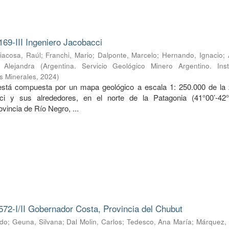
169-III Ingeniero Jacobacci
iacosa, Raúl
;
Franchi, Mario
;
Dalponte, Marcelo
;
Hernando, Ignacio
;
, Alejandra
(
Argentina. Servicio Geológico Minero Argentino. Inst
s Minerales
,
2024
)
 está compuesta por un mapa geológico a escala 1: 250.000 de la
ci y sus alrededores, en el norte de la Patagonia (41°00’-42
ovincia de Río Negro, ...
572-I/II Gobernador Costa, Provincia del Chubut
rdo
;
Geuna, Silvana
;
Dal Molin, Carlos
;
Tedesco, Ana María
;
Márquez, 