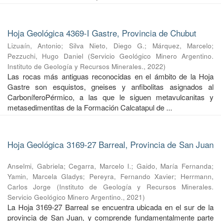
Hoja Geológica 4369-I Gastre, Provincia de Chubut
Lizuaín, Antonio
;
Silva Nieto, Diego G.
;
Márquez, Marcelo
;
Pezzuchi, Hugo Daniel
(
Servicio Geológico Minero Argentino.
Instituto de Geología y Recursos Minerales.
,
2022
)
Las rocas más antiguas reconocidas en el ámbito de la Hoja
Gastre son esquistos, gneises y anfibolitas asignados al
CarboníferoPérmico, a las que le siguen metavulcanitas y
metasedimentitas de la Formación Calcatapul de ...
Hoja Geológica 3169-27 Barreal, Provincia de San Juan
Anselmi, Gabriela
;
Cegarra, Marcelo I.
;
Gaido, María Fernanda
;
Yamin, Marcela Gladys
;
Pereyra, Fernando Xavier
;
Herrmann,
Carlos Jorge
(
Instituto de Geología y Recursos Minerales.
Servicio Geológico Minero Argentino.
,
2021
)
La Hoja 3169-27 Barreal se encuentra ubicada en el sur de la
provincia de San Juan, y comprende fundamentalmente parte