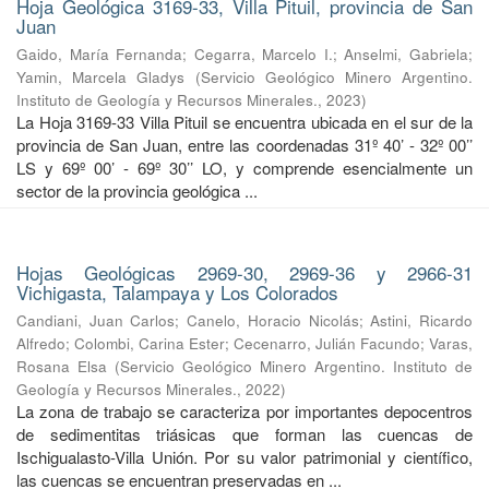
Hoja Geológica 3169-33, Villa Pituil, provincia de San
Juan
Gaido, María Fernanda
;
Cegarra, Marcelo I.
;
Anselmi, Gabriela
;
Yamin, Marcela Gladys
(
Servicio Geológico Minero Argentino.
Instituto de Geología y Recursos Minerales.
,
2023
)
La Hoja 3169-33 Villa Pituil se encuentra ubicada en el sur de la
provincia de San Juan, entre las coordenadas 31º 40’ - 32º 00’’
LS y 69º 00’ - 69º 30’’ LO, y comprende esencialmente un
sector de la provincia geológica ...
Hojas Geológicas 2969-30, 2969-36 y 2966-31
Vichigasta, Talampaya y Los Colorados
Candiani, Juan Carlos
;
Canelo, Horacio Nicolás
;
Astini, Ricardo
Alfredo
;
Colombi, Carina Ester
;
Cecenarro, Julián Facundo
;
Varas,
Rosana Elsa
(
Servicio Geológico Minero Argentino. Instituto de
Geología y Recursos Minerales.
,
2022
)
La zona de trabajo se caracteriza por importantes depocentros
de sedimentitas triásicas que forman las cuencas de
Ischigualasto-Villa Unión. Por su valor patrimonial y cientíﬁco,
las cuencas se encuentran preservadas en ...