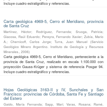
Incluye cuadro estratigráfico y referencias.
Carta geológica 4969-5, Cerro el Meridiano, provincia
de Santa Cruz
Martínez, Héctor
;
Rodríguez, Fernanda
;
Sruoga, Patricia
;
Giacosa, Raúl Eduardo
;
Pereyra, Fernando Xavier
;
Zubía, Mario
A.
;
Chernicoff, Carlos Jorge
;
Turra, Juan Manuel
(
Servicio
Geológico Minero Argentino. Instituto de Geología y Recursos
Minerales.
,
2006
)
Carta geológica 4969-5, Cerro el Meridiano, perteneciente a la
provincia de Santa Cruz, realizado en escala 1:100.000 con
proyección Gauss-Krüger y sistema de referencia Posgar 94.
Incluye cuadro estratigráfico y referencias.
Hojas Geológicas 3163-II y IV, Sunchales y San
Francisco: provincias de Córdoba, Santa Fe y Santiago
del Estero
Gaido, María Fernanda
;
Sapp, Mari
;
Varas, Rosana
;
Ramé,