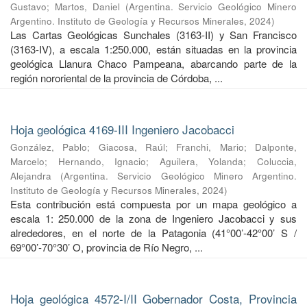
Gustavo
;
Martos, Daniel
(
Argentina. Servicio Geológico Minero
Argentino. Instituto de Geología y Recursos Minerales
,
2024
)
Las Cartas Geológicas Sunchales (3163-II) y San Francisco
(3163-IV), a escala 1:250.000, están situadas en la provincia
geológica Llanura Chaco Pampeana, abarcando parte de la
región nororiental de la provincia de Córdoba, ...
Hoja geológica 4169-III Ingeniero Jacobacci
González, Pablo
;
Giacosa, Raúl
;
Franchi, Mario
;
Dalponte,
Marcelo
;
Hernando, Ignacio
;
Aguilera, Yolanda
;
Coluccia,
Alejandra
(
Argentina. Servicio Geológico Minero Argentino.
Instituto de Geología y Recursos Minerales
,
2024
)
Esta contribución está compuesta por un mapa geológico a
escala 1: 250.000 de la zona de Ingeniero Jacobacci y sus
alrededores, en el norte de la Patagonia (41°00’-42°00’ S /
69°00’-70°30’ O, provincia de Río Negro, ...
Hoja geológica 4572-I/II Gobernador Costa, Provincia