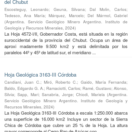
del Chubut
Escosteguy, Leonardo
;
Geuna, Silvana
;
Dal Molin, Carlos
;
Tedesco, Ana María
;
Márquez, Marcelo
;
Del Mármol, Gabriel
(
Argentina. Servicio Geológico Minero Argentino. Instituto de
Geología y Recursos Minerales
,
2024
)
La Hoja 4572-I/II, Gobernador Costa, está situada en la región
suroccidental de la provincia del Chubut. Ocupa un área de
aproxi madamente 9.500 km2 y está delimitada por los
paralelos 44º y 45º de latitud sur, el meridiano ...
Hoja Geológica 3163-III Córdoba
Candiani, Juan C.
;
Miró, Roberto C.
;
Gaido, María Fernanda
;
Baldo, Edgardo G. A.
;
Ramaciotti, Carlos
;
Ramé, Gustavo
;
Alonso,
Silvia
;
Sapp, Mari
;
Sanabria, Jorge
;
Chiodi, Mariela
(
Argentina.
Servicio Geológico Minero Argentino. Instituto de Geología y
Recursos Minerales
,
2024
)
La Hoja Geológica 3163-III Córdoba a escala 1:250.000 abarca
una superficie de 16.000 km2 Incluye un sector de la Sierra
Chica de Córdoba que cubre un 25 % de la Hoja. La altura
mayor corresponde al Cerro Pan de Azúcar con ...