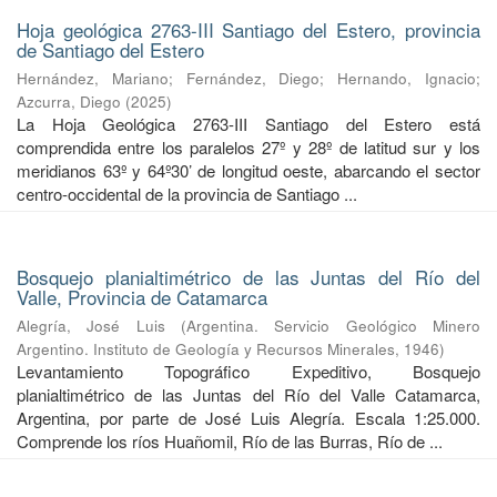
Hoja geológica 2763-III Santiago del Estero, provincia
de Santiago del Estero
Hernández, Mariano
;
Fernández, Diego
;
Hernando, Ignacio
;
Azcurra, Diego
(
2025
)
La Hoja Geológica 2763-III Santiago del Estero está
comprendida entre los paralelos 27º y 28º de latitud sur y los
meridianos 63º y 64º30’ de longitud oeste, abarcando el sector
centro-occidental de la provincia de Santiago ...
Bosquejo planialtimétrico de las Juntas del Río del
Valle, Provincia de Catamarca
Alegría, José Luis
(
Argentina. Servicio Geológico Minero
Argentino. Instituto de Geología y Recursos Minerales
,
1946
)
Levantamiento Topográfico Expeditivo, Bosquejo
planialtimétrico de las Juntas del Río del Valle Catamarca,
Argentina, por parte de José Luis Alegría. Escala 1:25.000.
Comprende los ríos Huañomil, Río de las Burras, Río de ...