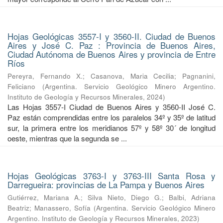
Hojas Geológicas 3557-I y 3560-II. Ciudad de Buenos
Aires y José C. Paz : Provincia de Buenos Aires,
Ciudad Autónoma de Buenos Aires y provincia de Entre
Ríos
Pereyra, Fernando X.
;
Casanova, Maria Cecilia
;
Pagnanini,
Feliciano
(
Argentina. Servicio Geológico Minero Argentino.
Instituto de Geología y Recursos Minerales
,
2024
)
Las Hojas 3557-I Ciudad de Buenos Aires y 3560-II José C.
Paz están comprendidas entre los paralelos 34º y 35º de latitud
sur, la primera entre los meridianos 57º y 58º 30´ de longitud
oeste, mientras que la segunda se ...
Hojas Geológicas 3763-I y 3763-III Santa Rosa y
Darregueira: provincias de La Pampa y Buenos Aires
Gutiérrez, Mariana A.
;
Silva Nieto, Diego G.
;
Balbi, Adriana
Beatriz
;
Manassero, Sofía
(
Argentina. Servicio Geológico Minero
Argentino. Instituto de Geología y Recursos Minerales
,
2023
)