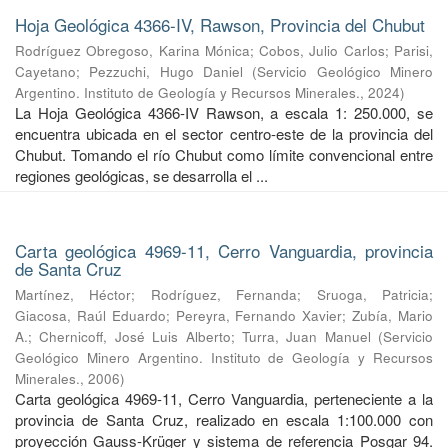
Hoja Geológica 4366-IV, Rawson, Provincia del Chubut
Rodríguez Obregoso, Karina Mónica
;
Cobos, Julio Carlos
;
Parisi,
Cayetano
;
Pezzuchi, Hugo Daniel
(
Servicio Geológico Minero
Argentino. Instituto de Geología y Recursos Minerales.
,
2024
)
La Hoja Geológica 4366-IV Rawson, a escala 1: 250.000, se
encuentra ubicada en el sector centro-este de la provincia del
Chubut. Tomando el río Chubut como límite convencional entre
regiones geológicas, se desarrolla el ...
Carta geológica 4969-11, Cerro Vanguardia, provincia
de Santa Cruz
Martínez, Héctor
;
Rodríguez, Fernanda
;
Sruoga, Patricia
;
Giacosa, Raúl Eduardo
;
Pereyra, Fernando Xavier
;
Zubía, Mario
A.
;
Chernicoff, José Luis Alberto
;
Turra, Juan Manuel
(
Servicio
Geológico Minero Argentino. Instituto de Geología y Recursos
Minerales.
,
2006
)
Carta geológica 4969-11, Cerro Vanguardia, perteneciente a la
provincia de Santa Cruz, realizado en escala 1:100.000 con
proyección Gauss-Krüger y sistema de referencia Posgar 94.