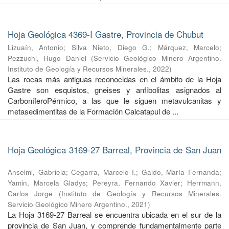
Hoja Geológica 4369-I Gastre, Provincia de Chubut
Lizuaín, Antonio
;
Silva Nieto, Diego G.
;
Márquez, Marcelo
;
Pezzuchi, Hugo Daniel
(
Servicio Geológico Minero Argentino.
Instituto de Geología y Recursos Minerales.
,
2022
)
Las rocas más antiguas reconocidas en el ámbito de la Hoja
Gastre son esquistos, gneises y anfibolitas asignados al
CarboníferoPérmico, a las que le siguen metavulcanitas y
metasedimentitas de la Formación Calcatapul de ...
Hoja Geológica 3169-27 Barreal, Provincia de San Juan
Anselmi, Gabriela
;
Cegarra, Marcelo I.
;
Gaido, María Fernanda
;
Yamin, Marcela Gladys
;
Pereyra, Fernando Xavier
;
Herrmann,
Carlos Jorge
(
Instituto de Geología y Recursos Minerales.
Servicio Geológico Minero Argentino.
,
2021
)
La Hoja 3169-27 Barreal se encuentra ubicada en el sur de la
provincia de San Juan, y comprende fundamentalmente parte