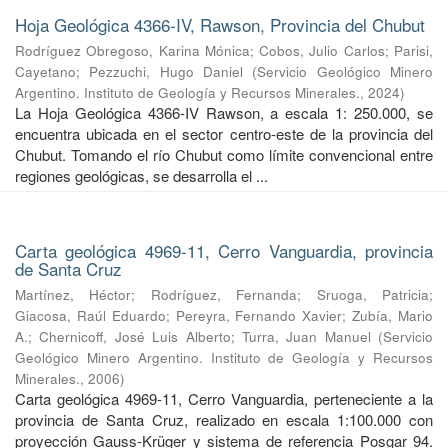
Hoja Geológica 4366-IV, Rawson, Provincia del Chubut
Rodríguez Obregoso, Karina Mónica
;
Cobos, Julio Carlos
;
Parisi,
Cayetano
;
Pezzuchi, Hugo Daniel
(
Servicio Geológico Minero
Argentino. Instituto de Geología y Recursos Minerales.
,
2024
)
La Hoja Geológica 4366-IV Rawson, a escala 1: 250.000, se
encuentra ubicada en el sector centro-este de la provincia del
Chubut. Tomando el río Chubut como límite convencional entre
regiones geológicas, se desarrolla el ...
Carta geológica 4969-11, Cerro Vanguardia, provincia
de Santa Cruz
Martínez, Héctor
;
Rodríguez, Fernanda
;
Sruoga, Patricia
;
Giacosa, Raúl Eduardo
;
Pereyra, Fernando Xavier
;
Zubía, Mario
A.
;
Chernicoff, José Luis Alberto
;
Turra, Juan Manuel
(
Servicio
Geológico Minero Argentino. Instituto de Geología y Recursos
Minerales.
,
2006
)
Carta geológica 4969-11, Cerro Vanguardia, perteneciente a la
provincia de Santa Cruz, realizado en escala 1:100.000 con
proyección Gauss-Krüger y sistema de referencia Posgar 94.