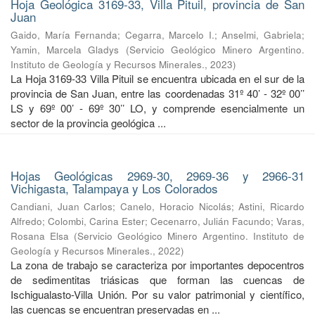
Hoja Geológica 3169-33, Villa Pituil, provincia de San
Juan
Gaido, María Fernanda
;
Cegarra, Marcelo I.
;
Anselmi, Gabriela
;
Yamin, Marcela Gladys
(
Servicio Geológico Minero Argentino.
Instituto de Geología y Recursos Minerales.
,
2023
)
La Hoja 3169-33 Villa Pituil se encuentra ubicada en el sur de la
provincia de San Juan, entre las coordenadas 31º 40’ - 32º 00’’
LS y 69º 00’ - 69º 30’’ LO, y comprende esencialmente un
sector de la provincia geológica ...
Hojas Geológicas 2969-30, 2969-36 y 2966-31
Vichigasta, Talampaya y Los Colorados
Candiani, Juan Carlos
;
Canelo, Horacio Nicolás
;
Astini, Ricardo
Alfredo
;
Colombi, Carina Ester
;
Cecenarro, Julián Facundo
;
Varas,
Rosana Elsa
(
Servicio Geológico Minero Argentino. Instituto de
Geología y Recursos Minerales.
,
2022
)
La zona de trabajo se caracteriza por importantes depocentros
de sedimentitas triásicas que forman las cuencas de
Ischigualasto-Villa Unión. Por su valor patrimonial y cientíﬁco,
las cuencas se encuentran preservadas en ...