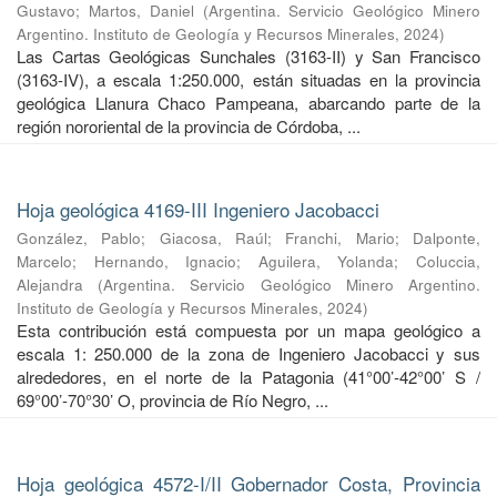
Gustavo
;
Martos, Daniel
(
Argentina. Servicio Geológico Minero
Argentino. Instituto de Geología y Recursos Minerales
,
2024
)
Las Cartas Geológicas Sunchales (3163-II) y San Francisco
(3163-IV), a escala 1:250.000, están situadas en la provincia
geológica Llanura Chaco Pampeana, abarcando parte de la
región nororiental de la provincia de Córdoba, ...
Hoja geológica 4169-III Ingeniero Jacobacci
González, Pablo
;
Giacosa, Raúl
;
Franchi, Mario
;
Dalponte,
Marcelo
;
Hernando, Ignacio
;
Aguilera, Yolanda
;
Coluccia,
Alejandra
(
Argentina. Servicio Geológico Minero Argentino.
Instituto de Geología y Recursos Minerales
,
2024
)
Esta contribución está compuesta por un mapa geológico a
escala 1: 250.000 de la zona de Ingeniero Jacobacci y sus
alrededores, en el norte de la Patagonia (41°00’-42°00’ S /
69°00’-70°30’ O, provincia de Río Negro, ...
Hoja geológica 4572-I/II Gobernador Costa, Provincia