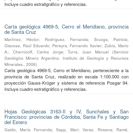
Incluye cuadro estratigráfico y referencias.
Carta geológica 4969-5, Cerro el Meridiano, provincia
de Santa Cruz
Martínez, Héctor
;
Rodríguez, Fernanda
;
Sruoga, Patricia
;
Giacosa, Raúl Eduardo
;
Pereyra, Fernando Xavier
;
Zubía, Mario
A.
;
Chernicoff, Carlos Jorge
;
Turra, Juan Manuel
(
Servicio
Geológico Minero Argentino. Instituto de Geología y Recursos
Minerales.
,
2006
)
Carta geológica 4969-5, Cerro el Meridiano, perteneciente a la
provincia de Santa Cruz, realizado en escala 1:100.000 con
proyección Gauss-Krüger y sistema de referencia Posgar 94.
Incluye cuadro estratigráfico y referencias.
Hojas Geológicas 3163-II y IV, Sunchales y San
Francisco: provincias de Córdoba, Santa Fe y Santiago
del Estero
Gaido, María Fernanda
;
Sapp, Mari
;
Varas, Rosana
;
Ramé,