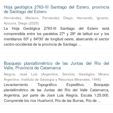
Hoja geológica 2763-III Santiago del Estero, provincia
de Santiago del Estero
Hernández, Mariano
;
Fernández, Diego
;
Hernando, Ignacio
;
Azcurra, Diego
(
2025
)
La Hoja Geológica 2763-III Santiago del Estero está
comprendida entre los paralelos 27º y 28º de latitud sur y los
meridianos 63º y 64º30’ de longitud oeste, abarcando el sector
centro-occidental de la provincia de Santiago ...
Bosquejo planialtimétrico de las Juntas del Río del
Valle, Provincia de Catamarca
Alegría, José Luis
(
Argentina. Servicio Geológico Minero
Argentino. Instituto de Geología y Recursos Minerales
,
1946
)
Levantamiento Topográfico Expeditivo, Bosquejo
planialtimétrico de las Juntas del Río del Valle Catamarca,
Argentina, por parte de José Luis Alegría. Escala 1:25.000.
Comprende los ríos Huañomil, Río de las Burras, Río de ...