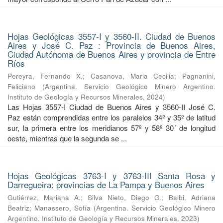
Hojas Geológicas 3557-I y 3560-II. Ciudad de Buenos
Aires y José C. Paz : Provincia de Buenos Aires,
Ciudad Autónoma de Buenos Aires y provincia de Entre
Ríos
Pereyra, Fernando X.
;
Casanova, Maria Cecilia
;
Pagnanini,
Feliciano
(
Argentina. Servicio Geológico Minero Argentino.
Instituto de Geología y Recursos Minerales
,
2024
)
Las Hojas 3557-I Ciudad de Buenos Aires y 3560-II José C.
Paz están comprendidas entre los paralelos 34º y 35º de latitud
sur, la primera entre los meridianos 57º y 58º 30´ de longitud
oeste, mientras que la segunda se ...
Hojas Geológicas 3763-I y 3763-III Santa Rosa y
Darregueira: provincias de La Pampa y Buenos Aires
Gutiérrez, Mariana A.
;
Silva Nieto, Diego G.
;
Balbi, Adriana
Beatriz
;
Manassero, Sofía
(
Argentina. Servicio Geológico Minero
Argentino. Instituto de Geología y Recursos Minerales
,
2023
)