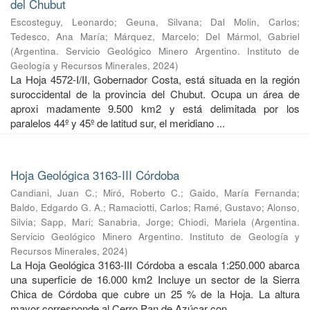
del Chubut
Escosteguy, Leonardo
;
Geuna, Silvana
;
Dal Molin, Carlos
;
Tedesco, Ana María
;
Márquez, Marcelo
;
Del Mármol, Gabriel
(
Argentina. Servicio Geológico Minero Argentino. Instituto de
Geología y Recursos Minerales
,
2024
)
La Hoja 4572-I/II, Gobernador Costa, está situada en la región
suroccidental de la provincia del Chubut. Ocupa un área de
aproxi madamente 9.500 km2 y está delimitada por los
paralelos 44º y 45º de latitud sur, el meridiano ...
Hoja Geológica 3163-III Córdoba
Candiani, Juan C.
;
Miró, Roberto C.
;
Gaido, María Fernanda
;
Baldo, Edgardo G. A.
;
Ramaciotti, Carlos
;
Ramé, Gustavo
;
Alonso,
Silvia
;
Sapp, Mari
;
Sanabria, Jorge
;
Chiodi, Mariela
(
Argentina.
Servicio Geológico Minero Argentino. Instituto de Geología y
Recursos Minerales
,
2024
)
La Hoja Geológica 3163-III Córdoba a escala 1:250.000 abarca
una superficie de 16.000 km2 Incluye un sector de la Sierra
Chica de Córdoba que cubre un 25 % de la Hoja. La altura
mayor corresponde al Cerro Pan de Azúcar con ...