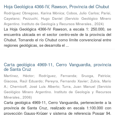
Hoja Geológica 4366-IV, Rawson, Provincia del Chubut
Rodríguez Obregoso, Karina Mónica
;
Cobos, Julio Carlos
;
Parisi,
Cayetano
;
Pezzuchi, Hugo Daniel
(
Servicio Geológico Minero
Argentino. Instituto de Geología y Recursos Minerales.
,
2024
)
La Hoja Geológica 4366-IV Rawson, a escala 1: 250.000, se
encuentra ubicada en el sector centro-este de la provincia del
Chubut. Tomando el río Chubut como límite convencional entre
regiones geológicas, se desarrolla el ...
Carta geológica 4969-11, Cerro Vanguardia, provincia
de Santa Cruz
Martínez, Héctor
;
Rodríguez, Fernanda
;
Sruoga, Patricia
;
Giacosa, Raúl Eduardo
;
Pereyra, Fernando Xavier
;
Zubía, Mario
A.
;
Chernicoff, José Luis Alberto
;
Turra, Juan Manuel
(
Servicio
Geológico Minero Argentino. Instituto de Geología y Recursos
Minerales.
,
2006
)
Carta geológica 4969-11, Cerro Vanguardia, perteneciente a la
provincia de Santa Cruz, realizado en escala 1:100.000 con
proyección Gauss-Krüger y sistema de referencia Posgar 94.