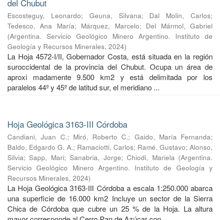
del Chubut
Escosteguy, Leonardo
;
Geuna, Silvana
;
Dal Molin, Carlos
;
Tedesco, Ana María
;
Márquez, Marcelo
;
Del Mármol, Gabriel
(
Argentina. Servicio Geológico Minero Argentino. Instituto de
Geología y Recursos Minerales
,
2024
)
La Hoja 4572-I/II, Gobernador Costa, está situada en la región
suroccidental de la provincia del Chubut. Ocupa un área de
aproxi madamente 9.500 km2 y está delimitada por los
paralelos 44º y 45º de latitud sur, el meridiano ...
Hoja Geológica 3163-III Córdoba
Candiani, Juan C.
;
Miró, Roberto C.
;
Gaido, María Fernanda
;
Baldo, Edgardo G. A.
;
Ramaciotti, Carlos
;
Ramé, Gustavo
;
Alonso,
Silvia
;
Sapp, Mari
;
Sanabria, Jorge
;
Chiodi, Mariela
(
Argentina.
Servicio Geológico Minero Argentino. Instituto de Geología y
Recursos Minerales
,
2024
)
La Hoja Geológica 3163-III Córdoba a escala 1:250.000 abarca
una superficie de 16.000 km2 Incluye un sector de la Sierra
Chica de Córdoba que cubre un 25 % de la Hoja. La altura
mayor corresponde al Cerro Pan de Azúcar con ...