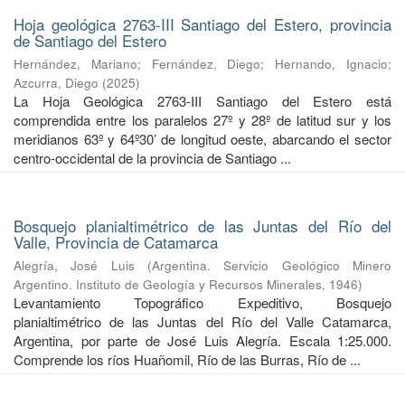
Hoja geológica 2763-III Santiago del Estero, provincia
de Santiago del Estero
Hernández, Mariano
;
Fernández, Diego
;
Hernando, Ignacio
;
Azcurra, Diego
(
2025
)
La Hoja Geológica 2763-III Santiago del Estero está
comprendida entre los paralelos 27º y 28º de latitud sur y los
meridianos 63º y 64º30’ de longitud oeste, abarcando el sector
centro-occidental de la provincia de Santiago ...
Bosquejo planialtimétrico de las Juntas del Río del
Valle, Provincia de Catamarca
Alegría, José Luis
(
Argentina. Servicio Geológico Minero
Argentino. Instituto de Geología y Recursos Minerales
,
1946
)
Levantamiento Topográfico Expeditivo, Bosquejo
planialtimétrico de las Juntas del Río del Valle Catamarca,
Argentina, por parte de José Luis Alegría. Escala 1:25.000.
Comprende los ríos Huañomil, Río de las Burras, Río de ...