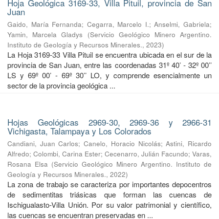
Hoja Geológica 3169-33, Villa Pituil, provincia de San
Juan
Gaido, María Fernanda
;
Cegarra, Marcelo I.
;
Anselmi, Gabriela
;
Yamin, Marcela Gladys
(
Servicio Geológico Minero Argentino.
Instituto de Geología y Recursos Minerales.
,
2023
)
La Hoja 3169-33 Villa Pituil se encuentra ubicada en el sur de la
provincia de San Juan, entre las coordenadas 31º 40’ - 32º 00’’
LS y 69º 00’ - 69º 30’’ LO, y comprende esencialmente un
sector de la provincia geológica ...
Hojas Geológicas 2969-30, 2969-36 y 2966-31
Vichigasta, Talampaya y Los Colorados
Candiani, Juan Carlos
;
Canelo, Horacio Nicolás
;
Astini, Ricardo
Alfredo
;
Colombi, Carina Ester
;
Cecenarro, Julián Facundo
;
Varas,
Rosana Elsa
(
Servicio Geológico Minero Argentino. Instituto de
Geología y Recursos Minerales.
,
2022
)
La zona de trabajo se caracteriza por importantes depocentros
de sedimentitas triásicas que forman las cuencas de
Ischigualasto-Villa Unión. Por su valor patrimonial y cientíﬁco,
las cuencas se encuentran preservadas en ...