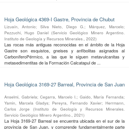
Hoja Geológica 4369-I Gastre, Provincia de Chubut
Lizuaín, Antonio
;
Silva Nieto, Diego G.
;
Márquez, Marcelo
;
Pezzuchi, Hugo Daniel
(
Servicio Geológico Minero Argentino.
Instituto de Geología y Recursos Minerales.
,
2022
)
Las rocas más antiguas reconocidas en el ámbito de la Hoja
Gastre son esquistos, gneises y anfibolitas asignados al
CarboníferoPérmico, a las que le siguen metavulcanitas y
metasedimentitas de la Formación Calcatapul de ...
Hoja Geológica 3169-27 Barreal, Provincia de San Juan
Anselmi, Gabriela
;
Cegarra, Marcelo I.
;
Gaido, María Fernanda
;
Yamin, Marcela Gladys
;
Pereyra, Fernando Xavier
;
Herrmann,
Carlos Jorge
(
Instituto de Geología y Recursos Minerales.
Servicio Geológico Minero Argentino.
,
2021
)
La Hoja 3169-27 Barreal se encuentra ubicada en el sur de la
provincia de San Juan, y comprende fundamentalmente parte