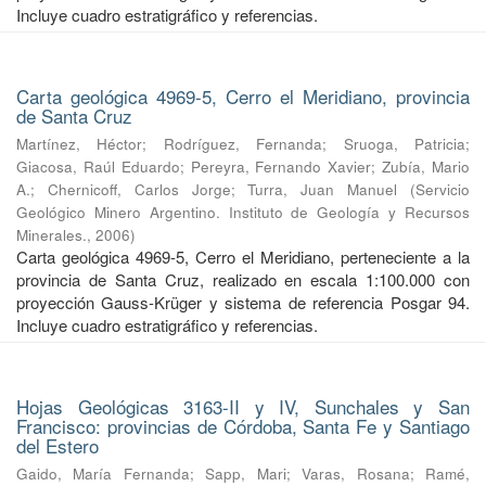
Incluye cuadro estratigráfico y referencias.
Carta geológica 4969-5, Cerro el Meridiano, provincia
de Santa Cruz
Martínez, Héctor
;
Rodríguez, Fernanda
;
Sruoga, Patricia
;
Giacosa, Raúl Eduardo
;
Pereyra, Fernando Xavier
;
Zubía, Mario
A.
;
Chernicoff, Carlos Jorge
;
Turra, Juan Manuel
(
Servicio
Geológico Minero Argentino. Instituto de Geología y Recursos
Minerales.
,
2006
)
Carta geológica 4969-5, Cerro el Meridiano, perteneciente a la
provincia de Santa Cruz, realizado en escala 1:100.000 con
proyección Gauss-Krüger y sistema de referencia Posgar 94.
Incluye cuadro estratigráfico y referencias.
Hojas Geológicas 3163-II y IV, Sunchales y San
Francisco: provincias de Córdoba, Santa Fe y Santiago
del Estero
Gaido, María Fernanda
;
Sapp, Mari
;
Varas, Rosana
;
Ramé,