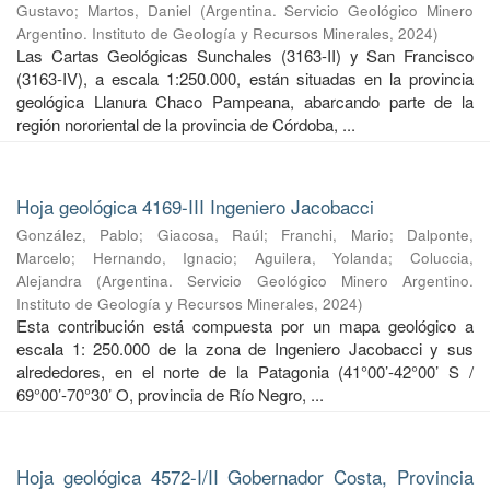
Gustavo
;
Martos, Daniel
(
Argentina. Servicio Geológico Minero
Argentino. Instituto de Geología y Recursos Minerales
,
2024
)
Las Cartas Geológicas Sunchales (3163-II) y San Francisco
(3163-IV), a escala 1:250.000, están situadas en la provincia
geológica Llanura Chaco Pampeana, abarcando parte de la
región nororiental de la provincia de Córdoba, ...
Hoja geológica 4169-III Ingeniero Jacobacci
González, Pablo
;
Giacosa, Raúl
;
Franchi, Mario
;
Dalponte,
Marcelo
;
Hernando, Ignacio
;
Aguilera, Yolanda
;
Coluccia,
Alejandra
(
Argentina. Servicio Geológico Minero Argentino.
Instituto de Geología y Recursos Minerales
,
2024
)
Esta contribución está compuesta por un mapa geológico a
escala 1: 250.000 de la zona de Ingeniero Jacobacci y sus
alrededores, en el norte de la Patagonia (41°00’-42°00’ S /
69°00’-70°30’ O, provincia de Río Negro, ...
Hoja geológica 4572-I/II Gobernador Costa, Provincia