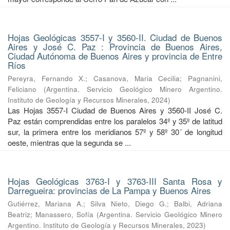
Hojas Geológicas 3557-I y 3560-II. Ciudad de Buenos
Aires y José C. Paz : Provincia de Buenos Aires,
Ciudad Autónoma de Buenos Aires y provincia de Entre
Ríos
Pereyra, Fernando X.
;
Casanova, Maria Cecilia
;
Pagnanini,
Feliciano
(
Argentina. Servicio Geológico Minero Argentino.
Instituto de Geología y Recursos Minerales
,
2024
)
Las Hojas 3557-I Ciudad de Buenos Aires y 3560-II José C.
Paz están comprendidas entre los paralelos 34º y 35º de latitud
sur, la primera entre los meridianos 57º y 58º 30´ de longitud
oeste, mientras que la segunda se ...
Hojas Geológicas 3763-I y 3763-III Santa Rosa y
Darregueira: provincias de La Pampa y Buenos Aires
Gutiérrez, Mariana A.
;
Silva Nieto, Diego G.
;
Balbi, Adriana
Beatriz
;
Manassero, Sofía
(
Argentina. Servicio Geológico Minero
Argentino. Instituto de Geología y Recursos Minerales
,
2023
)