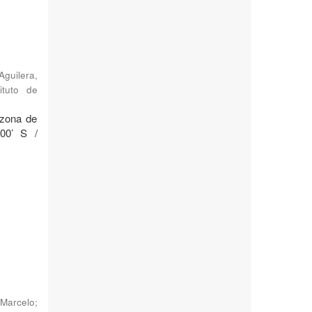
Aguilera,
ituto de
 zona de
°00’ S /
Marcelo
;