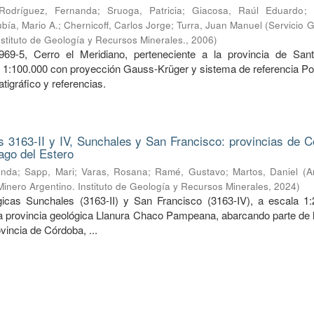
Rodríguez, Fernanda
;
Sruoga, Patricia
;
Giacosa, Raúl Eduardo
;
bía, Mario A.
;
Chernicoff, Carlos Jorge
;
Turra, Juan Manuel
(
Servicio 
nstituto de Geología y Recursos Minerales.
,
2006
)
969-5, Cerro el Meridiano, perteneciente a la provincia de San
a 1:100.000 con proyección Gauss-Krüger y sistema de referencia Po
tigráfico y referencias.
 3163-II y IV, Sunchales y San Francisco: provincias de C
ago del Estero
anda
;
Sapp, Mari
;
Varas, Rosana
;
Ramé, Gustavo
;
Martos, Daniel
(
A
Minero Argentino. Instituto de Geología y Recursos Minerales
,
2024
)
icas Sunchales (3163-II) y San Francisco (3163-IV), a escala 1:
la provincia geológica Llanura Chaco Pampeana, abarcando parte de l
ovincia de Córdoba, ...