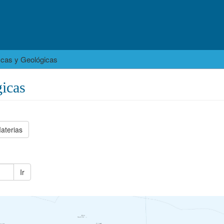
icas y Geológicas
icas
aterias
Ir