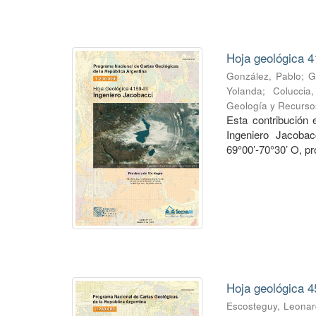
Hoja geológica 4
González, Pablo
;
G
Yolanda
;
Coluccia
Geología y Recurso
Esta contribución
Ingeniero Jacobac
69°00’-70°30’ O, pr
Hoja geológica 4
Escosteguy, Leona