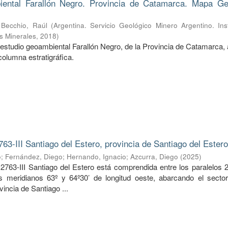
ental Farallón Negro. Provincia de Catamarca. Mapa Ge
;
Becchio, Raúl
(
Argentina. Servicio Geológico Minero Argentino. Ins
s Minerales
,
2018
)
estudio geoambiental Farallón Negro, de la Provincia de Catamarca, 
columna estratigráfica.
763-III Santiago del Estero, provincia de Santiago del Ester
o
;
Fernández, Diego
;
Hernando, Ignacio
;
Azcurra, Diego
(
2025
)
2763-III Santiago del Estero está comprendida entre los paralelos 2
os meridianos 63º y 64º30’ de longitud oeste, abarcando el sector
vincia de Santiago ...