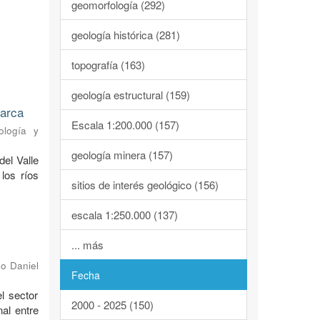
geomorfología (292)
geología histórica (281)
topografía (163)
geología estructural (159)
marca
Escala 1:200.000 (157)
ología y
geología minera (157)
del Valle
los ríos
sitios de interés geológico (156)
escala 1:250.000 (137)
... más
o Daniel
Fecha
l sector
2000 - 2025 (150)
al entre