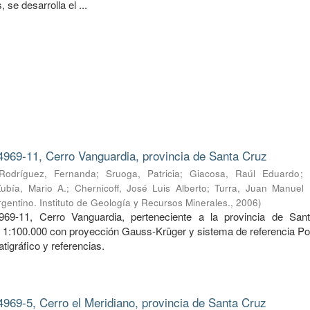
 se desarrolla el ...
4969-11, Cerro Vanguardia, provincia de Santa Cruz
Rodríguez, Fernanda
;
Sruoga, Patricia
;
Giacosa, Raúl Eduardo
;
Zubía, Mario A.
;
Chernicoff, José Luis Alberto
;
Turra, Juan Manuel
gentino. Instituto de Geología y Recursos Minerales.
,
2006
)
969-11, Cerro Vanguardia, perteneciente a la provincia de San
a 1:100.000 con proyección Gauss-Krüger y sistema de referencia Po
tigráfico y referencias.
4969-5, Cerro el Meridiano, provincia de Santa Cruz