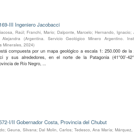
169-III Ingeniero Jacobacci
iacosa, Raúl
;
Franchi, Mario
;
Dalponte, Marcelo
;
Hernando, Ignacio
;
, Alejandra
(
Argentina. Servicio Geológico Minero Argentino. Inst
s Minerales
,
2024
)
 está compuesta por un mapa geológico a escala 1: 250.000 de la
ci y sus alrededores, en el norte de la Patagonia (41°00’-42
ovincia de Río Negro, ...
572-I/II Gobernador Costa, Provincia del Chubut
rdo
;
Geuna, Silvana
;
Dal Molin, Carlos
;
Tedesco, Ana María
;
Márquez, 