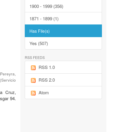
1900 - 1999 (356)
1871 - 1899 (1)
Has File(s)
Yes (507)
RSS FEEDS
RSS 1.0
Pereyra,
RSS 2.0
(
Servicio
ta Cruz,
Atom
sgar 94.