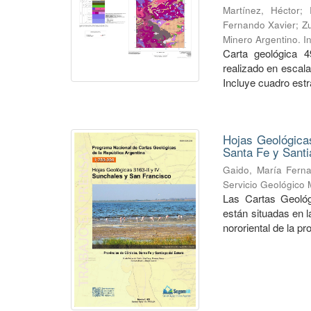
Martínez, Héctor
;
Fernando Xavier
;
Zu
Minero Argentino. I
Carta geológica 4
realizado en escal
Incluye cuadro estra
Hojas Geológicas
Santa Fe y Santi
Gaido, María Fern
Servicio Geológico 
Las Cartas Geológ
están situadas en 
nororiental de la pr