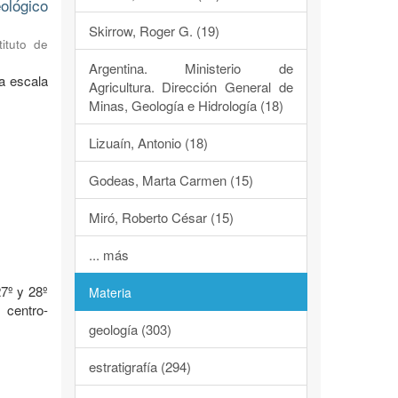
ológico
Skirrow, Roger G. (19)
tituto de
Argentina. Ministerio de
a escala
Agricultura. Dirección General de
Minas, Geología e Hidrología (18)
Lizuaín, Antonio (18)
Godeas, Marta Carmen (15)
Miró, Roberto César (15)
o
... más
7º y 28º
Materia
 centro-
geología (303)
estratigrafía (294)