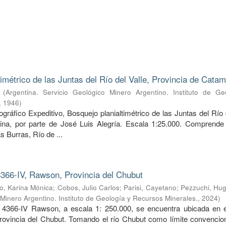
timétrico de las Juntas del Río del Valle, Provincia de Cata
(
Argentina. Servicio Geológico Minero Argentino. Instituto de Ge
,
1946
)
ráfico Expeditivo, Bosquejo planialtimétrico de las Juntas del Río 
ina, por parte de José Luis Alegría. Escala 1:25.000. Comprende 
s Burras, Río de ...
366-IV, Rawson, Provincia del Chubut
, Karina Mónica
;
Cobos, Julio Carlos
;
Parisi, Cayetano
;
Pezzuchi, Hug
 Minero Argentino. Instituto de Geología y Recursos Minerales.
,
2024
)
 4366-IV Rawson, a escala 1: 250.000, se encuentra ubicada en e
provincia del Chubut. Tomando el río Chubut como límite convencion