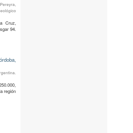
Pereyra,
Geológico
ta Cruz,
sgar 94.
órdoba,
rgentina.
250.000,
a región