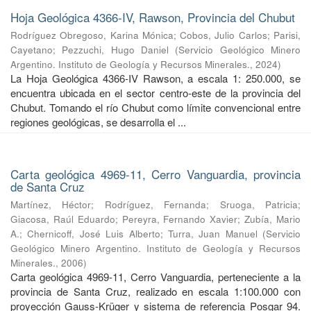
Hoja Geológica 4366-IV, Rawson, Provincia del Chubut
Rodríguez Obregoso, Karina Mónica
;
Cobos, Julio Carlos
;
Parisi,
Cayetano
;
Pezzuchi, Hugo Daniel
(
Servicio Geológico Minero
Argentino. Instituto de Geología y Recursos Minerales.
,
2024
)
La Hoja Geológica 4366-IV Rawson, a escala 1: 250.000, se
encuentra ubicada en el sector centro-este de la provincia del
Chubut. Tomando el río Chubut como límite convencional entre
regiones geológicas, se desarrolla el ...
Carta geológica 4969-11, Cerro Vanguardia, provincia
de Santa Cruz
Martínez, Héctor
;
Rodríguez, Fernanda
;
Sruoga, Patricia
;
Giacosa, Raúl Eduardo
;
Pereyra, Fernando Xavier
;
Zubía, Mario
A.
;
Chernicoff, José Luis Alberto
;
Turra, Juan Manuel
(
Servicio
Geológico Minero Argentino. Instituto de Geología y Recursos
Minerales.
,
2006
)
Carta geológica 4969-11, Cerro Vanguardia, perteneciente a la
provincia de Santa Cruz, realizado en escala 1:100.000 con
proyección Gauss-Krüger y sistema de referencia Posgar 94.