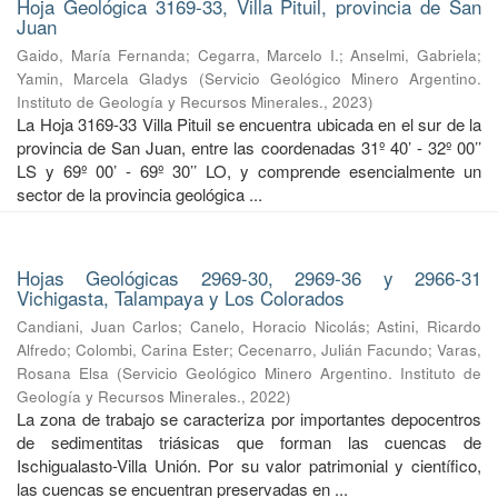
Hoja Geológica 3169-33, Villa Pituil, provincia de San
Juan
Gaido, María Fernanda
;
Cegarra, Marcelo I.
;
Anselmi, Gabriela
;
Yamin, Marcela Gladys
(
Servicio Geológico Minero Argentino.
Instituto de Geología y Recursos Minerales.
,
2023
)
La Hoja 3169-33 Villa Pituil se encuentra ubicada en el sur de la
provincia de San Juan, entre las coordenadas 31º 40’ - 32º 00’’
LS y 69º 00’ - 69º 30’’ LO, y comprende esencialmente un
sector de la provincia geológica ...
Hojas Geológicas 2969-30, 2969-36 y 2966-31
Vichigasta, Talampaya y Los Colorados
Candiani, Juan Carlos
;
Canelo, Horacio Nicolás
;
Astini, Ricardo
Alfredo
;
Colombi, Carina Ester
;
Cecenarro, Julián Facundo
;
Varas,
Rosana Elsa
(
Servicio Geológico Minero Argentino. Instituto de
Geología y Recursos Minerales.
,
2022
)
La zona de trabajo se caracteriza por importantes depocentros
de sedimentitas triásicas que forman las cuencas de
Ischigualasto-Villa Unión. Por su valor patrimonial y cientíﬁco,
las cuencas se encuentran preservadas en ...