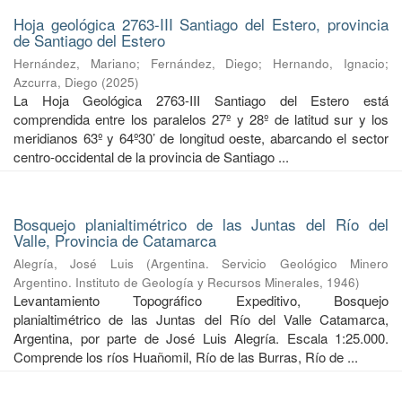
Hoja geológica 2763-III Santiago del Estero, provincia
de Santiago del Estero
Hernández, Mariano
;
Fernández, Diego
;
Hernando, Ignacio
;
Azcurra, Diego
(
2025
)
La Hoja Geológica 2763-III Santiago del Estero está
comprendida entre los paralelos 27º y 28º de latitud sur y los
meridianos 63º y 64º30’ de longitud oeste, abarcando el sector
centro-occidental de la provincia de Santiago ...
Bosquejo planialtimétrico de las Juntas del Río del
Valle, Provincia de Catamarca
Alegría, José Luis
(
Argentina. Servicio Geológico Minero
Argentino. Instituto de Geología y Recursos Minerales
,
1946
)
Levantamiento Topográfico Expeditivo, Bosquejo
planialtimétrico de las Juntas del Río del Valle Catamarca,
Argentina, por parte de José Luis Alegría. Escala 1:25.000.
Comprende los ríos Huañomil, Río de las Burras, Río de ...