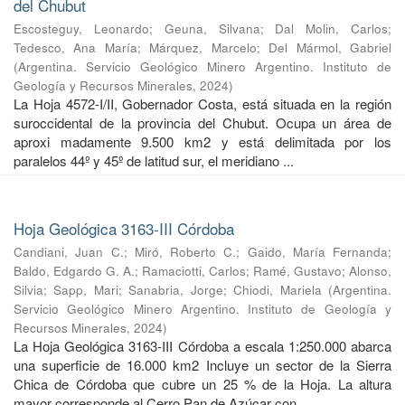
del Chubut
Escosteguy, Leonardo
;
Geuna, Silvana
;
Dal Molin, Carlos
;
Tedesco, Ana María
;
Márquez, Marcelo
;
Del Mármol, Gabriel
(
Argentina. Servicio Geológico Minero Argentino. Instituto de
Geología y Recursos Minerales
,
2024
)
La Hoja 4572-I/II, Gobernador Costa, está situada en la región
suroccidental de la provincia del Chubut. Ocupa un área de
aproxi madamente 9.500 km2 y está delimitada por los
paralelos 44º y 45º de latitud sur, el meridiano ...
Hoja Geológica 3163-III Córdoba
Candiani, Juan C.
;
Miró, Roberto C.
;
Gaido, María Fernanda
;
Baldo, Edgardo G. A.
;
Ramaciotti, Carlos
;
Ramé, Gustavo
;
Alonso,
Silvia
;
Sapp, Mari
;
Sanabria, Jorge
;
Chiodi, Mariela
(
Argentina.
Servicio Geológico Minero Argentino. Instituto de Geología y
Recursos Minerales
,
2024
)
La Hoja Geológica 3163-III Córdoba a escala 1:250.000 abarca
una superficie de 16.000 km2 Incluye un sector de la Sierra
Chica de Córdoba que cubre un 25 % de la Hoja. La altura
mayor corresponde al Cerro Pan de Azúcar con ...