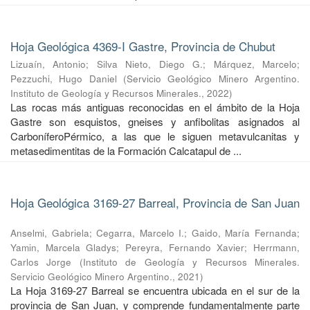
Hoja Geológica 4369-I Gastre, Provincia de Chubut
Lizuaín, Antonio
;
Silva Nieto, Diego G.
;
Márquez, Marcelo
;
Pezzuchi, Hugo Daniel
(
Servicio Geológico Minero Argentino.
Instituto de Geología y Recursos Minerales.
,
2022
)
Las rocas más antiguas reconocidas en el ámbito de la Hoja
Gastre son esquistos, gneises y anfibolitas asignados al
CarboníferoPérmico, a las que le siguen metavulcanitas y
metasedimentitas de la Formación Calcatapul de ...
Hoja Geológica 3169-27 Barreal, Provincia de San Juan
Anselmi, Gabriela
;
Cegarra, Marcelo I.
;
Gaido, María Fernanda
;
Yamin, Marcela Gladys
;
Pereyra, Fernando Xavier
;
Herrmann,
Carlos Jorge
(
Instituto de Geología y Recursos Minerales.
Servicio Geológico Minero Argentino.
,
2021
)
La Hoja 3169-27 Barreal se encuentra ubicada en el sur de la
provincia de San Juan, y comprende fundamentalmente parte