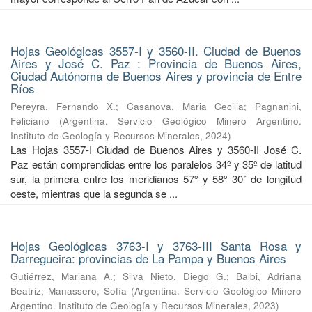
Hojas Geológicas 3557-I y 3560-II. Ciudad de Buenos
Aires y José C. Paz : Provincia de Buenos Aires,
Ciudad Autónoma de Buenos Aires y provincia de Entre
Ríos
Pereyra, Fernando X.
;
Casanova, Maria Cecilia
;
Pagnanini,
Feliciano
(
Argentina. Servicio Geológico Minero Argentino.
Instituto de Geología y Recursos Minerales
,
2024
)
Las Hojas 3557-I Ciudad de Buenos Aires y 3560-II José C.
Paz están comprendidas entre los paralelos 34º y 35º de latitud
sur, la primera entre los meridianos 57º y 58º 30´ de longitud
oeste, mientras que la segunda se ...
Hojas Geológicas 3763-I y 3763-III Santa Rosa y
Darregueira: provincias de La Pampa y Buenos Aires
Gutiérrez, Mariana A.
;
Silva Nieto, Diego G.
;
Balbi, Adriana
Beatriz
;
Manassero, Sofía
(
Argentina. Servicio Geológico Minero
Argentino. Instituto de Geología y Recursos Minerales
,
2023
)