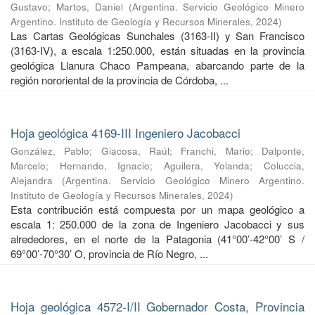
Gustavo
;
Martos, Daniel
(
Argentina. Servicio Geológico Minero
Argentino. Instituto de Geología y Recursos Minerales
,
2024
)
Las Cartas Geológicas Sunchales (3163-II) y San Francisco
(3163-IV), a escala 1:250.000, están situadas en la provincia
geológica Llanura Chaco Pampeana, abarcando parte de la
región nororiental de la provincia de Córdoba, ...
Hoja geológica 4169-III Ingeniero Jacobacci
González, Pablo
;
Giacosa, Raúl
;
Franchi, Mario
;
Dalponte,
Marcelo
;
Hernando, Ignacio
;
Aguilera, Yolanda
;
Coluccia,
Alejandra
(
Argentina. Servicio Geológico Minero Argentino.
Instituto de Geología y Recursos Minerales
,
2024
)
Esta contribución está compuesta por un mapa geológico a
escala 1: 250.000 de la zona de Ingeniero Jacobacci y sus
alrededores, en el norte de la Patagonia (41°00’-42°00’ S /
69°00’-70°30’ O, provincia de Río Negro, ...
Hoja geológica 4572-I/II Gobernador Costa, Provincia