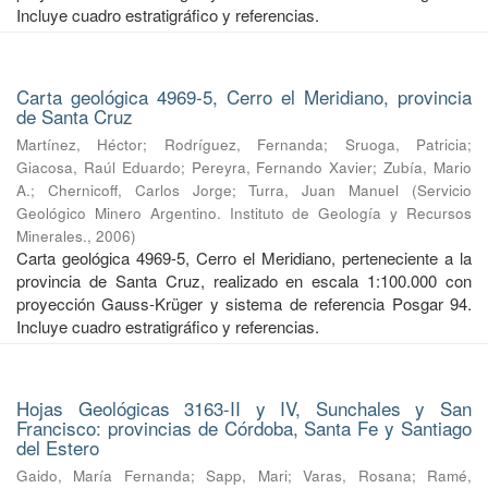
Incluye cuadro estratigráfico y referencias.
Carta geológica 4969-5, Cerro el Meridiano, provincia
de Santa Cruz
Martínez, Héctor
;
Rodríguez, Fernanda
;
Sruoga, Patricia
;
Giacosa, Raúl Eduardo
;
Pereyra, Fernando Xavier
;
Zubía, Mario
A.
;
Chernicoff, Carlos Jorge
;
Turra, Juan Manuel
(
Servicio
Geológico Minero Argentino. Instituto de Geología y Recursos
Minerales.
,
2006
)
Carta geológica 4969-5, Cerro el Meridiano, perteneciente a la
provincia de Santa Cruz, realizado en escala 1:100.000 con
proyección Gauss-Krüger y sistema de referencia Posgar 94.
Incluye cuadro estratigráfico y referencias.
Hojas Geológicas 3163-II y IV, Sunchales y San
Francisco: provincias de Córdoba, Santa Fe y Santiago
del Estero
Gaido, María Fernanda
;
Sapp, Mari
;
Varas, Rosana
;
Ramé,