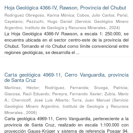
Hoja Geológica 4366-IV, Rawson, Provincia del Chubut
Rodríguez Obregoso, Karina Mónica
;
Cobos, Julio Carlos
;
Parisi,
Cayetano
;
Pezzuchi, Hugo Daniel
(
Servicio Geológico Minero
Argentino. Instituto de Geología y Recursos Minerales.
,
2024
)
La Hoja Geológica 4366-IV Rawson, a escala 1: 250.000, se
encuentra ubicada en el sector centro-este de la provincia del
Chubut. Tomando el río Chubut como límite convencional entre
regiones geológicas, se desarrolla el ...
Carta geológica 4969-11, Cerro Vanguardia, provincia
de Santa Cruz
Martínez, Héctor
;
Rodríguez, Fernanda
;
Sruoga, Patricia
;
Giacosa, Raúl Eduardo
;
Pereyra, Fernando Xavier
;
Zubía, Mario
A.
;
Chernicoff, José Luis Alberto
;
Turra, Juan Manuel
(
Servicio
Geológico Minero Argentino. Instituto de Geología y Recursos
Minerales.
,
2006
)
Carta geológica 4969-11, Cerro Vanguardia, perteneciente a la
provincia de Santa Cruz, realizado en escala 1:100.000 con
proyección Gauss-Krüger y sistema de referencia Posgar 94.