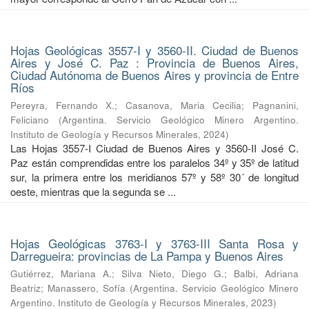
Hojas Geológicas 3557-I y 3560-II. Ciudad de Buenos
Aires y José C. Paz : Provincia de Buenos Aires,
Ciudad Autónoma de Buenos Aires y provincia de Entre
Ríos
Pereyra, Fernando X.
;
Casanova, Maria Cecilia
;
Pagnanini,
Feliciano
(
Argentina. Servicio Geológico Minero Argentino.
Instituto de Geología y Recursos Minerales
,
2024
)
Las Hojas 3557-I Ciudad de Buenos Aires y 3560-II José C.
Paz están comprendidas entre los paralelos 34º y 35º de latitud
sur, la primera entre los meridianos 57º y 58º 30´ de longitud
oeste, mientras que la segunda se ...
Hojas Geológicas 3763-I y 3763-III Santa Rosa y
Darregueira: provincias de La Pampa y Buenos Aires
Gutiérrez, Mariana A.
;
Silva Nieto, Diego G.
;
Balbi, Adriana
Beatriz
;
Manassero, Sofía
(
Argentina. Servicio Geológico Minero
Argentino. Instituto de Geología y Recursos Minerales
,
2023
)