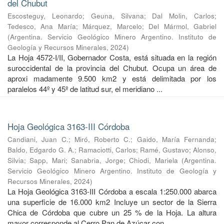
del Chubut
Escosteguy, Leonardo
;
Geuna, Silvana
;
Dal Molin, Carlos
;
Tedesco, Ana María
;
Márquez, Marcelo
;
Del Mármol, Gabriel
(
Argentina. Servicio Geológico Minero Argentino. Instituto de
Geología y Recursos Minerales
,
2024
)
La Hoja 4572-I/II, Gobernador Costa, está situada en la región
suroccidental de la provincia del Chubut. Ocupa un área de
aproxi madamente 9.500 km2 y está delimitada por los
paralelos 44º y 45º de latitud sur, el meridiano ...
Hoja Geológica 3163-III Córdoba
Candiani, Juan C.
;
Miró, Roberto C.
;
Gaido, María Fernanda
;
Baldo, Edgardo G. A.
;
Ramaciotti, Carlos
;
Ramé, Gustavo
;
Alonso,
Silvia
;
Sapp, Mari
;
Sanabria, Jorge
;
Chiodi, Mariela
(
Argentina.
Servicio Geológico Minero Argentino. Instituto de Geología y
Recursos Minerales
,
2024
)
La Hoja Geológica 3163-III Córdoba a escala 1:250.000 abarca
una superficie de 16.000 km2 Incluye un sector de la Sierra
Chica de Córdoba que cubre un 25 % de la Hoja. La altura
mayor corresponde al Cerro Pan de Azúcar con ...