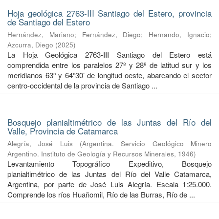
Hoja geológica 2763-III Santiago del Estero, provincia
de Santiago del Estero
Hernández, Mariano
;
Fernández, Diego
;
Hernando, Ignacio
;
Azcurra, Diego
(
2025
)
La Hoja Geológica 2763-III Santiago del Estero está
comprendida entre los paralelos 27º y 28º de latitud sur y los
meridianos 63º y 64º30’ de longitud oeste, abarcando el sector
centro-occidental de la provincia de Santiago ...
Bosquejo planialtimétrico de las Juntas del Río del
Valle, Provincia de Catamarca
Alegría, José Luis
(
Argentina. Servicio Geológico Minero
Argentino. Instituto de Geología y Recursos Minerales
,
1946
)
Levantamiento Topográfico Expeditivo, Bosquejo
planialtimétrico de las Juntas del Río del Valle Catamarca,
Argentina, por parte de José Luis Alegría. Escala 1:25.000.
Comprende los ríos Huañomil, Río de las Burras, Río de ...