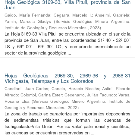
Hoja Geológica 3169-33, Villa Pituil, provincia de San
Juan
Gaido, María Fernanda
;
Cegarra, Marcelo I.
;
Anselmi, Gabriela
;
Yamin, Marcela Gladys
(
Servicio Geológico Minero Argentino.
Instituto de Geología y Recursos Minerales.
,
2023
)
La Hoja 3169-33 Villa Pituil se encuentra ubicada en el sur de la
provincia de San Juan, entre las coordenadas 31º 40’ - 32º 00’’
LS y 69º 00’ - 69º 30’’ LO, y comprende esencialmente un
sector de la provincia geológica ...
Hojas Geológicas 2969-30, 2969-36 y 2966-31
Vichigasta, Talampaya y Los Colorados
Candiani, Juan Carlos
;
Canelo, Horacio Nicolás
;
Astini, Ricardo
Alfredo
;
Colombi, Carina Ester
;
Cecenarro, Julián Facundo
;
Varas,
Rosana Elsa
(
Servicio Geológico Minero Argentino. Instituto de
Geología y Recursos Minerales.
,
2022
)
La zona de trabajo se caracteriza por importantes depocentros
de sedimentitas triásicas que forman las cuencas de
Ischigualasto-Villa Unión. Por su valor patrimonial y cientíﬁco,
las cuencas se encuentran preservadas en ...