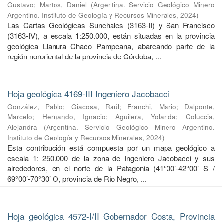
Gustavo
;
Martos, Daniel
(
Argentina. Servicio Geológico Minero
Argentino. Instituto de Geología y Recursos Minerales
,
2024
)
Las Cartas Geológicas Sunchales (3163-II) y San Francisco
(3163-IV), a escala 1:250.000, están situadas en la provincia
geológica Llanura Chaco Pampeana, abarcando parte de la
región nororiental de la provincia de Córdoba, ...
Hoja geológica 4169-III Ingeniero Jacobacci
González, Pablo
;
Giacosa, Raúl
;
Franchi, Mario
;
Dalponte,
Marcelo
;
Hernando, Ignacio
;
Aguilera, Yolanda
;
Coluccia,
Alejandra
(
Argentina. Servicio Geológico Minero Argentino.
Instituto de Geología y Recursos Minerales
,
2024
)
Esta contribución está compuesta por un mapa geológico a
escala 1: 250.000 de la zona de Ingeniero Jacobacci y sus
alrededores, en el norte de la Patagonia (41°00’-42°00’ S /
69°00’-70°30’ O, provincia de Río Negro, ...
Hoja geológica 4572-I/II Gobernador Costa, Provincia