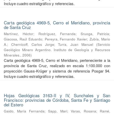
Incluye cuadro estratigráfico y referencias.
Carta geológica 4969-5, Cerro el Meridiano, provincia
de Santa Cruz
Martínez, Héctor
;
Rodríguez, Fernanda
;
Sruoga, Patricia
;
Giacosa, Raúl Eduardo
;
Pereyra, Fernando Xavier
;
Zubía, Mario
A.
;
Chernicoff, Carlos Jorge
;
Turra, Juan Manuel
(
Servicio
Geológico Minero Argentino. Instituto de Geología y Recursos
Minerales.
,
2006
)
Carta geológica 4969-5, Cerro el Meridiano, perteneciente a la
provincia de Santa Cruz, realizado en escala 1:100.000 con
proyección Gauss-Krüger y sistema de referencia Posgar 94.
Incluye cuadro estratigráfico y referencias.
Hojas Geológicas 3163-II y IV, Sunchales y San
Francisco: provincias de Córdoba, Santa Fe y Santiago
del Estero
Gaido, María Fernanda
;
Sapp, Mari
;
Varas, Rosana
;
Ramé,