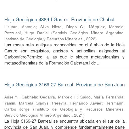
Hoja Geológica 4369-I Gastre, Provincia de Chubut
Lizuaín, Antonio
;
Silva Nieto, Diego G.
;
Márquez, Marcelo
;
Pezzuchi, Hugo Daniel
(
Servicio Geológico Minero Argentino.
Instituto de Geología y Recursos Minerales.
,
2022
)
Las rocas más antiguas reconocidas en el ámbito de la Hoja
Gastre son esquistos, gneises y anfibolitas asignados al
CarboníferoPérmico, a las que le siguen metavulcanitas y
metasedimentitas de la Formación Calcatapul de ...
Hoja Geológica 3169-27 Barreal, Provincia de San Juan
Anselmi, Gabriela
;
Cegarra, Marcelo I.
;
Gaido, María Fernanda
;
Yamin, Marcela Gladys
;
Pereyra, Fernando Xavier
;
Herrmann,
Carlos Jorge
(
Instituto de Geología y Recursos Minerales.
Servicio Geológico Minero Argentino.
,
2021
)
La Hoja 3169-27 Barreal se encuentra ubicada en el sur de la
provincia de San Juan, y comprende fundamentalmente parte