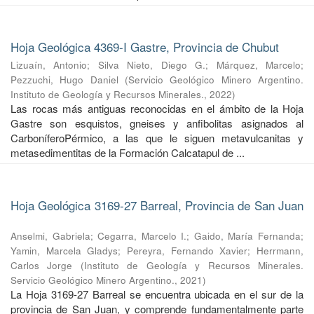
Hoja Geológica 4369-I Gastre, Provincia de Chubut
Lizuaín, Antonio
;
Silva Nieto, Diego G.
;
Márquez, Marcelo
;
Pezzuchi, Hugo Daniel
(
Servicio Geológico Minero Argentino.
Instituto de Geología y Recursos Minerales.
,
2022
)
Las rocas más antiguas reconocidas en el ámbito de la Hoja
Gastre son esquistos, gneises y anfibolitas asignados al
CarboníferoPérmico, a las que le siguen metavulcanitas y
metasedimentitas de la Formación Calcatapul de ...
Hoja Geológica 3169-27 Barreal, Provincia de San Juan
Anselmi, Gabriela
;
Cegarra, Marcelo I.
;
Gaido, María Fernanda
;
Yamin, Marcela Gladys
;
Pereyra, Fernando Xavier
;
Herrmann,
Carlos Jorge
(
Instituto de Geología y Recursos Minerales.
Servicio Geológico Minero Argentino.
,
2021
)
La Hoja 3169-27 Barreal se encuentra ubicada en el sur de la
provincia de San Juan, y comprende fundamentalmente parte