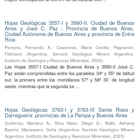
Hojas Geológicas 3557-I y 3560-II. Ciudad de Buenos
Aires y José C. Paz : Provincia de Buenos Aires,
Ciudad Autónoma de Buenos Aires y provincia de Entre
Ríos
Pereyra, Fernando X.
;
Casanova, Maria Cecilia
;
Pagnanini,
Feliciano
(
Argentina. Servicio Geológico Minero Argentino.
Instituto de Geología y Recursos Minerales
,
2024
)
Las Hojas 3557-I Ciudad de Buenos Aires y 3560-II José C.
Paz están comprendidas entre los paralelos 34º y 35º de latitud
sur, la primera entre los meridianos 57º y 58º 30´ de longitud
oeste, mientras que la segunda se ...
Hojas Geológicas 3763-I y 3763-III Santa Rosa y
Darregueira: provincias de La Pampa y Buenos Aires
Gutiérrez, Mariana A.
;
Silva Nieto, Diego G.
;
Balbi, Adriana
Beatriz
;
Manassero, Sofía
(
Argentina. Servicio Geológico Minero
Argentino. Instituto de Geología y Recursos Minerales
,
2023
)