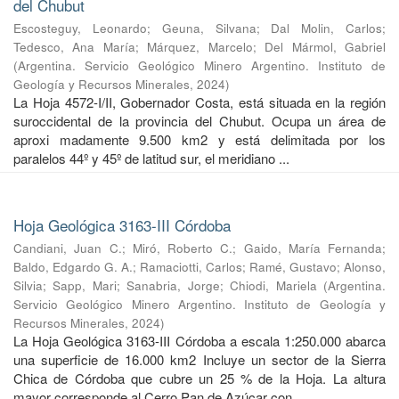
del Chubut
Escosteguy, Leonardo
;
Geuna, Silvana
;
Dal Molin, Carlos
;
Tedesco, Ana María
;
Márquez, Marcelo
;
Del Mármol, Gabriel
(
Argentina. Servicio Geológico Minero Argentino. Instituto de
Geología y Recursos Minerales
,
2024
)
La Hoja 4572-I/II, Gobernador Costa, está situada en la región
suroccidental de la provincia del Chubut. Ocupa un área de
aproxi madamente 9.500 km2 y está delimitada por los
paralelos 44º y 45º de latitud sur, el meridiano ...
Hoja Geológica 3163-III Córdoba
Candiani, Juan C.
;
Miró, Roberto C.
;
Gaido, María Fernanda
;
Baldo, Edgardo G. A.
;
Ramaciotti, Carlos
;
Ramé, Gustavo
;
Alonso,
Silvia
;
Sapp, Mari
;
Sanabria, Jorge
;
Chiodi, Mariela
(
Argentina.
Servicio Geológico Minero Argentino. Instituto de Geología y
Recursos Minerales
,
2024
)
La Hoja Geológica 3163-III Córdoba a escala 1:250.000 abarca
una superficie de 16.000 km2 Incluye un sector de la Sierra
Chica de Córdoba que cubre un 25 % de la Hoja. La altura
mayor corresponde al Cerro Pan de Azúcar con ...