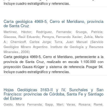
Incluye cuadro estratigráfico y referencias.
Carta geológica 4969-5, Cerro el Meridiano, provincia
de Santa Cruz
Martínez, Héctor
;
Rodríguez, Fernanda
;
Sruoga, Patricia
;
Giacosa, Raúl Eduardo
;
Pereyra, Fernando Xavier
;
Zubía, Mario
A.
;
Chernicoff, Carlos Jorge
;
Turra, Juan Manuel
(
Servicio
Geológico Minero Argentino. Instituto de Geología y Recursos
Minerales.
,
2006
)
Carta geológica 4969-5, Cerro el Meridiano, perteneciente a la
provincia de Santa Cruz, realizado en escala 1:100.000 con
proyección Gauss-Krüger y sistema de referencia Posgar 94.
Incluye cuadro estratigráfico y referencias.
Hojas Geológicas 3163-II y IV, Sunchales y San
Francisco: provincias de Córdoba, Santa Fe y Santiago
del Estero
Gaido, María Fernanda
;
Sapp, Mari
;
Varas, Rosana
;
Ramé,