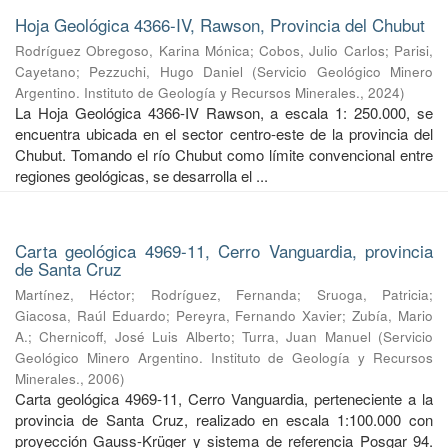
Hoja Geológica 4366-IV, Rawson, Provincia del Chubut
Rodríguez Obregoso, Karina Mónica
;
Cobos, Julio Carlos
;
Parisi,
Cayetano
;
Pezzuchi, Hugo Daniel
(
Servicio Geológico Minero
Argentino. Instituto de Geología y Recursos Minerales.
,
2024
)
La Hoja Geológica 4366-IV Rawson, a escala 1: 250.000, se
encuentra ubicada en el sector centro-este de la provincia del
Chubut. Tomando el río Chubut como límite convencional entre
regiones geológicas, se desarrolla el ...
Carta geológica 4969-11, Cerro Vanguardia, provincia
de Santa Cruz
Martínez, Héctor
;
Rodríguez, Fernanda
;
Sruoga, Patricia
;
Giacosa, Raúl Eduardo
;
Pereyra, Fernando Xavier
;
Zubía, Mario
A.
;
Chernicoff, José Luis Alberto
;
Turra, Juan Manuel
(
Servicio
Geológico Minero Argentino. Instituto de Geología y Recursos
Minerales.
,
2006
)
Carta geológica 4969-11, Cerro Vanguardia, perteneciente a la
provincia de Santa Cruz, realizado en escala 1:100.000 con
proyección Gauss-Krüger y sistema de referencia Posgar 94.