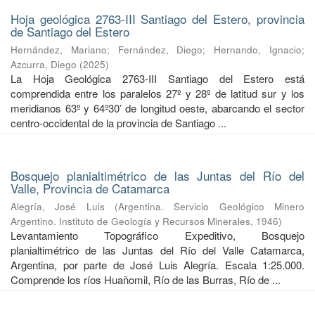
Hoja geológica 2763-III Santiago del Estero, provincia
de Santiago del Estero
Hernández, Mariano
;
Fernández, Diego
;
Hernando, Ignacio
;
Azcurra, Diego
(
2025
)
La Hoja Geológica 2763-III Santiago del Estero está
comprendida entre los paralelos 27º y 28º de latitud sur y los
meridianos 63º y 64º30’ de longitud oeste, abarcando el sector
centro-occidental de la provincia de Santiago ...
Bosquejo planialtimétrico de las Juntas del Río del
Valle, Provincia de Catamarca
Alegría, José Luis
(
Argentina. Servicio Geológico Minero
Argentino. Instituto de Geología y Recursos Minerales
,
1946
)
Levantamiento Topográfico Expeditivo, Bosquejo
planialtimétrico de las Juntas del Río del Valle Catamarca,
Argentina, por parte de José Luis Alegría. Escala 1:25.000.
Comprende los ríos Huañomil, Río de las Burras, Río de ...