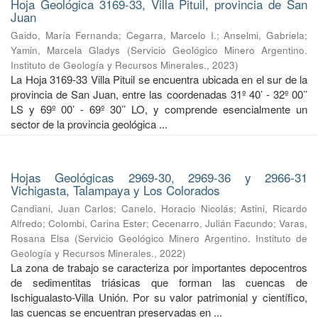
Hoja Geológica 3169-33, Villa Pituil, provincia de San
Juan
Gaido, María Fernanda
;
Cegarra, Marcelo I.
;
Anselmi, Gabriela
;
Yamin, Marcela Gladys
(
Servicio Geológico Minero Argentino.
Instituto de Geología y Recursos Minerales.
,
2023
)
La Hoja 3169-33 Villa Pituil se encuentra ubicada en el sur de la
provincia de San Juan, entre las coordenadas 31º 40’ - 32º 00’’
LS y 69º 00’ - 69º 30’’ LO, y comprende esencialmente un
sector de la provincia geológica ...
Hojas Geológicas 2969-30, 2969-36 y 2966-31
Vichigasta, Talampaya y Los Colorados
Candiani, Juan Carlos
;
Canelo, Horacio Nicolás
;
Astini, Ricardo
Alfredo
;
Colombi, Carina Ester
;
Cecenarro, Julián Facundo
;
Varas,
Rosana Elsa
(
Servicio Geológico Minero Argentino. Instituto de
Geología y Recursos Minerales.
,
2022
)
La zona de trabajo se caracteriza por importantes depocentros
de sedimentitas triásicas que forman las cuencas de
Ischigualasto-Villa Unión. Por su valor patrimonial y cientíﬁco,
las cuencas se encuentran preservadas en ...