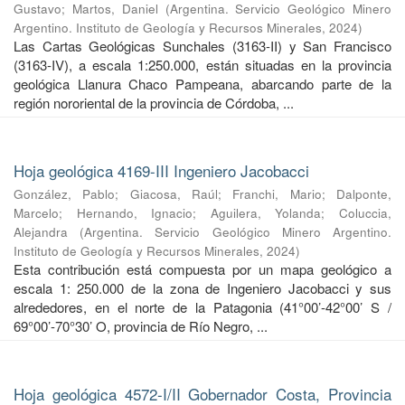
Gustavo
;
Martos, Daniel
(
Argentina. Servicio Geológico Minero
Argentino. Instituto de Geología y Recursos Minerales
,
2024
)
Las Cartas Geológicas Sunchales (3163-II) y San Francisco
(3163-IV), a escala 1:250.000, están situadas en la provincia
geológica Llanura Chaco Pampeana, abarcando parte de la
región nororiental de la provincia de Córdoba, ...
Hoja geológica 4169-III Ingeniero Jacobacci
González, Pablo
;
Giacosa, Raúl
;
Franchi, Mario
;
Dalponte,
Marcelo
;
Hernando, Ignacio
;
Aguilera, Yolanda
;
Coluccia,
Alejandra
(
Argentina. Servicio Geológico Minero Argentino.
Instituto de Geología y Recursos Minerales
,
2024
)
Esta contribución está compuesta por un mapa geológico a
escala 1: 250.000 de la zona de Ingeniero Jacobacci y sus
alrededores, en el norte de la Patagonia (41°00’-42°00’ S /
69°00’-70°30’ O, provincia de Río Negro, ...
Hoja geológica 4572-I/II Gobernador Costa, Provincia