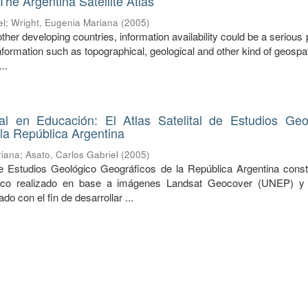
The Argentina Satellite Atlas
el
;
Wright, Eugenia Mariana
(
2005
)
other developing countries, information availability could be a serious
information such as topographical, geological and other kind of geospat
..
ital en Educación: El Atlas Satelital de Estudios Geo
la República Argentina
riana
;
Asato, Carlos Gabriel
(
2005
)
 de Estudios Geológico Geográficos de la República Argentina const
áfico realizado en base a imágenes Landsat Geocover (UNEP) y
do con el fin de desarrollar ...