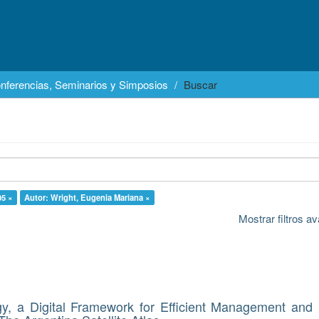
nferencias, Seminarios y Simposios
Buscar
05 ×
Autor: Wright, Eugenia Mariana ×
Mostrar filtros 
gy, a Digital Framework for Efficient Management and