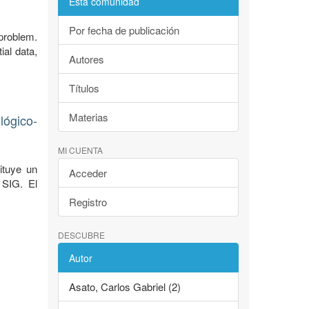
Esta comunidad
Por fecha de publicación
 problem.
ial data,
Autores
Títulos
Materias
lógico-
MI CUENTA
ituye un
Acceder
 SIG. El
Registro
DESCUBRE
Autor
Asato, Carlos Gabriel (2)