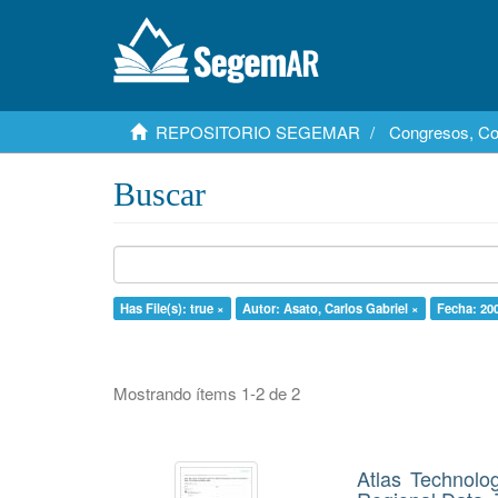
REPOSITORIO SEGEMAR
Congresos, Co
Buscar
Has File(s): true ×
Autor: Asato, Carlos Gabriel ×
Fecha: 20
Mostrando ítems 1-2 de 2
Atlas Technolo