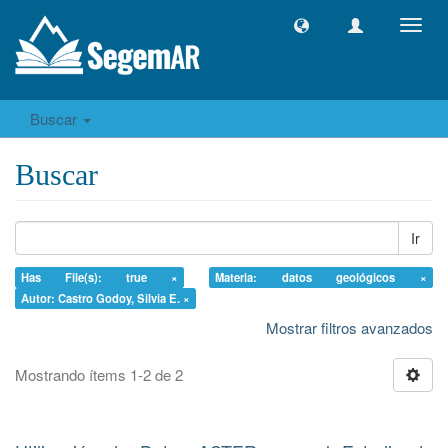
Camb
naveg
Buscar
Buscar
Ir
Has File(s): true ×
Materia: datos geológicos ×
Autor: Castro Godoy, Silvia E. ×
Mostrar filtros avanzados
Mostrando ítems 1-2 de 2