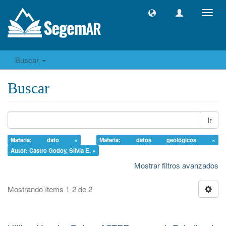
Camb
naveg
Buscar
Buscar
Ir
Materia: dato ×
Materia: datos geológicos ×
Autor: Castro Godoy, Silvia E. ×
Mostrar filtros avanzados
Mostrando ítems 1-2 de 2