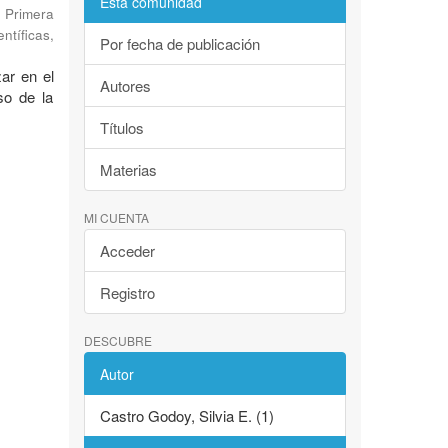
Esta comunidad
 Primera
ntíficas
,
Por fecha de publicación
zar en el
Autores
so de la
Títulos
Materias
MI CUENTA
Acceder
Registro
DESCUBRE
Autor
Castro Godoy, Silvia E. (1)