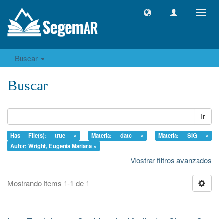
Camb
naveg
Buscar
Buscar
Ir
Has File(s): true ×
Materia: dato ×
Materia: SIG ×
Autor: Wright, Eugenia Mariana ×
Mostrar filtros avanzados
Mostrando ítems 1-1 de 1