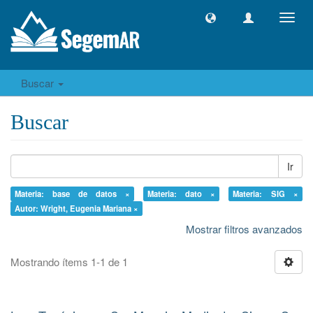
Camb
naveg
Buscar
Buscar
Ir
Materia: base de datos ×
Materia: dato ×
Materia: SIG ×
Autor: Wright, Eugenia Mariana ×
Mostrar filtros avanzados
Mostrando ítems 1-1 de 1