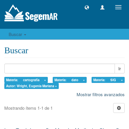
Camb
naveg
Buscar
Buscar
Ir
Materia: cartografía ×
Materia: dato ×
Materia: SIG ×
Autor: Wright, Eugenia Mariana ×
Mostrar filtros avanzados
Mostrando ítems 1-1 de 1