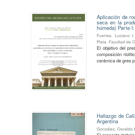
Aplicación de ro
seca en la prod
húmeda) Parte I:
Fuertes, Luciano I.
Plata. Facultad de 
El objetivo del pre
composición riolít
cerámica de gres pr
Hallazgo de Cali
Argentina
González, Osvaldo
El presente trabaj