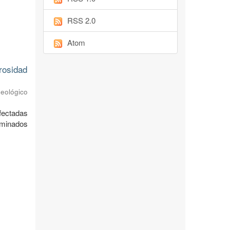
RSS 2.0
Atom
rosidad
Geológico
afectadas
rminados