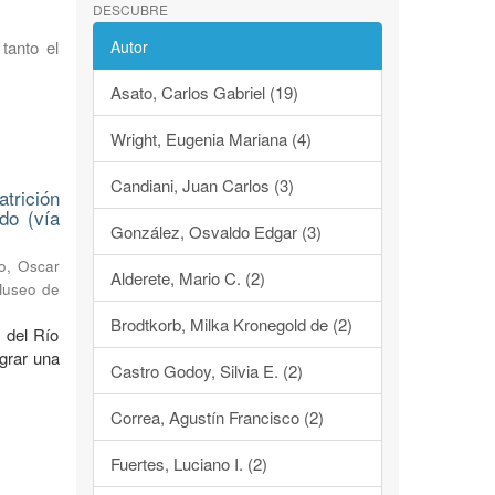
DESCUBRE
tanto el
Autor
Asato, Carlos Gabriel (19)
Wright, Eugenia Mariana (4)
Candiani, Juan Carlos (3)
trición
do (vía
González, Osvaldo Edgar (3)
o, Oscar
Alderete, Mario C. (2)
 Museo de
Brodtkorb, Milka Kronegold de (2)
 del Río
ograr una
Castro Godoy, Silvia E. (2)
Correa, Agustín Francisco (2)
Fuertes, Luciano I. (2)