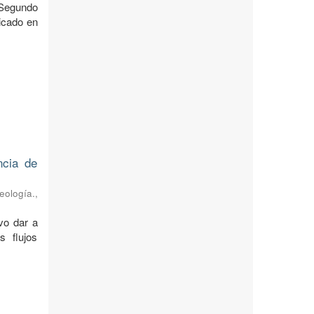
 Segundo
icado en
ncia de
eología.
,
vo dar a
s flujos