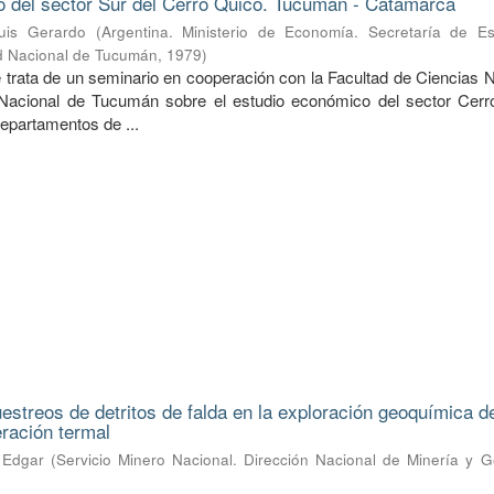
o del sector Sur del Cerro Quico. Tucumán - Catamarca
uis Gerardo
(
Argentina. Ministerio de Economía. Secretaría de E
ad Nacional de Tucumán
,
1979
)
e trata de un seminario en cooperación con la Facultad de Ciencias 
 Nacional de Tucumán sobre el estudio económico del sector Cerr
epartamentos de ...
uestreos de detritos de falda en la exploración geoquímica d
eración termal
 Edgar
(
Servicio Minero Nacional. Dirección Nacional de Minería y G