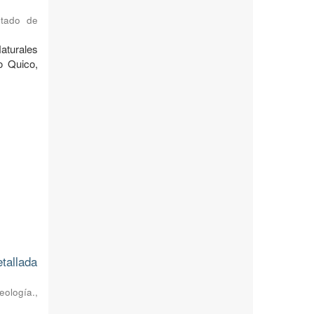
stado de
Naturales
o Quico,
etallada
eología.
,