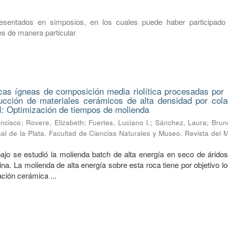
esentados en simposios, en los cuales puede haber participado 
s de manera particular
cas ígneas de composición media riolítica procesadas por a
ucción de materiales cerámicos de alta densidad por cola
I: Optimización de tiempos de molienda
ancisco
;
Rovere, Elizabeth
;
Fuertes, Luciano I.
;
Sánchez, Laura
;
Brun
al de la Plata. Facultad de Ciencias Naturales y Museo. Revista del
bajo se estudió la molienda batch de alta energía en seco de áridos
na. La molienda de alta energía sobre esta roca tiene por objetivo l
ión cerámica ...