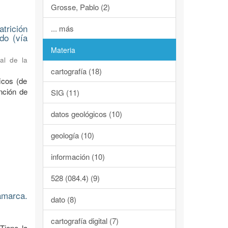
Grosse, Pablo (2)
trición
... más
do (vía
Materia
al de la
cartografía (18)
ficos (de
nción de
SIG (11)
datos geológicos (10)
geología (10)
información (10)
528 (084.4) (9)
amarca.
dato (8)
cartografía digital (7)
Tiene la