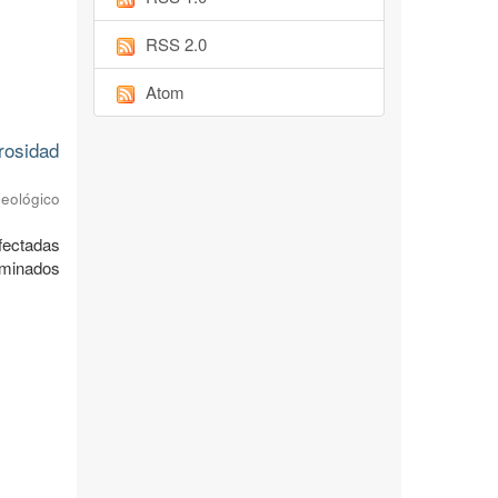
RSS 2.0
Atom
rosidad
Geológico
afectadas
rminados