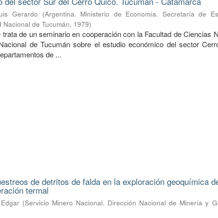
o del sector Sur del Cerro Quico. Tucumán - Catamarca
uis Gerardo
(
Argentina. Ministerio de Economía. Secretaría de E
ad Nacional de Tucumán
,
1979
)
e trata de un seminario en cooperación con la Facultad de Ciencias 
 Nacional de Tucumán sobre el estudio económico del sector Cerr
epartamentos de ...
uestreos de detritos de falda en la exploración geoquímica d
eración termal
 Edgar
(
Servicio Minero Nacional. Dirección Nacional de Minería y G