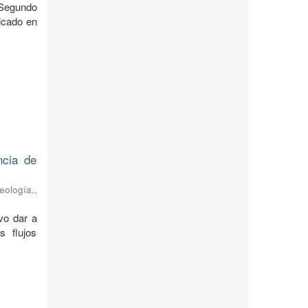
 Segundo
icado en
ncia de
eología.
,
vo dar a
s flujos