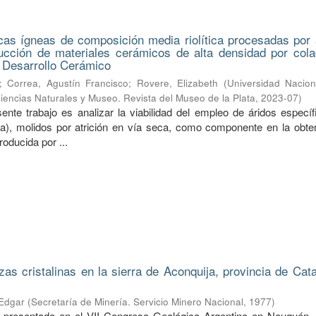
cas ígneas de composición media riolítica procesadas por a
ucción de materiales cerámicos de alta densidad por cola
 Desarrollo Cerámico
;
Correa, Agustín Francisco
;
Rovere, Elizabeth
(
Universidad Nacion
Ciencias Naturales y Museo. Revista del Museo de la Plata
,
2023-07
)
sente trabajo es analizar la viabilidad del empleo de áridos especí
ica), molidos por atrición en vía seca, como componente en la obte
oducida por ...
zas cristalinas en la sierra de Aconquija, provincia de Cat
 Edgar
(
Secretaría de Minería. Servicio Minero Nacional
,
1977
)
o presentado en el VII Congreso Geológico Argentino en Neuquén. 