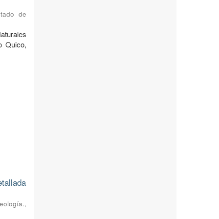
stado de
Naturales
o Quico,
etallada
eología.
,