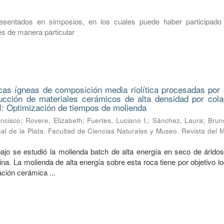
esentados en simposios, en los cuales puede haber participado 
s de manera particular
cas ígneas de composición media riolítica procesadas por a
ucción de materiales cerámicos de alta densidad por cola
I: Optimización de tiempos de molienda
ancisco
;
Rovere, Elizabeth
;
Fuertes, Luciano I.
;
Sánchez, Laura
;
Brun
al de la Plata. Facultad de Ciencias Naturales y Museo. Revista del
bajo se estudió la molienda batch de alta energía en seco de áridos
na. La molienda de alta energía sobre esta roca tiene por objetivo l
ión cerámica ...