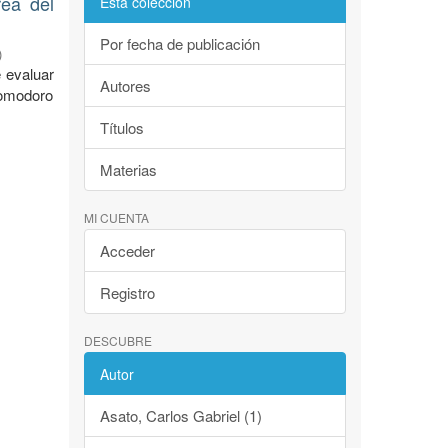
rea del
Esta colección
Por fecha de publicación
)
 evaluar
Autores
Comodoro
Títulos
Materias
MI CUENTA
Acceder
Registro
DESCUBRE
Autor
Asato, Carlos Gabriel (1)