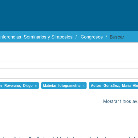
nferencias, Seminarios y Simposios
Congresos
Buscar
r: Roverano, Diego ×
Materia: fotogrametría ×
Autor: González, María Ale
Mostrar filtros 