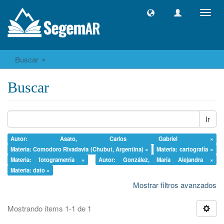
Camb
naveg
Buscar
Buscar
Ir
Autor: Asato, Carlos Gabriel ×
Materia: Comodoro Rivadavia (Chubut, Argentina) ×
Materia: cartografía ×
Materia: fotogrametría ×
Autor: González, María Alejandra ×
Materia: dato ×
Mostrar filtros avanzados
Mostrando ítems 1-1 de 1