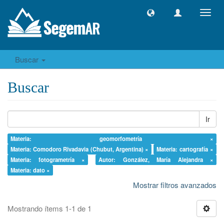
Camb
naveg
Buscar
Buscar
Ir
Materia: geomorfometría ×
Materia: Comodoro Rivadavia (Chubut, Argentina) ×
Materia: cartografía ×
Materia: fotogrametría ×
Autor: González, María Alejandra ×
Materia: dato ×
Mostrar filtros avanzados
Mostrando ítems 1-1 de 1