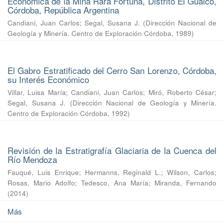
Económica de la Mina Rara Fortuna, Distrito El Guaico,
Córdoba, República Argentina
Candiani, Juan Carlos
;
Segal, Susana J.
(
Dirección Nacional de
Geología y Minería. Centro de Exploración Córdoba
,
1989
)
El Gabro Estratificado del Cerro San Lorenzo, Córdoba,
su Interés Económico
Villar, Luisa María
;
Candiani, Juan Carlos
;
Miró, Roberto César
;
Segal, Susana J.
(
Dirección Nacional de Geología y Minería.
Centro de Exploración Córdoba
,
1992
)
Revisión de la Estratigrafía Glaciaria de la Cuenca del
Río Mendoza
Fauqué, Luis Enrique
;
Hermanns, Reginald L.
;
Wilson, Carlos
;
Rosas, Mario Adolfo
;
Tedesco, Ana María
;
Miranda, Fernando
(
2014
)
Más