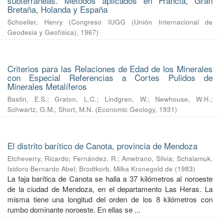
subterráneas. Métodos aplicados en Francia, Gran
Bretaña, Holanda y España
Schoeller, Henry
(
Congreso IUGG (Unión Internacional de
Geodesia y Geofísica)
,
1967
)
Criterios para las Relaciones de Edad de los Minerales
con Especial Referencias a Cortes Pulidos de
Minerales Metalíferos
Bastin, E.S.
;
Graton, L.C.
;
Lindgren, W.
;
Newhouse, W.H.
;
Schwartz, G.M.
;
Short, M.N.
(
Economic Geology
,
1931
)
El distrito barítico de Canota, provincia de Mendoza
Etcheverry, Ricardo
;
Fernández, R.
;
Ametrano, Silvia
;
Schalamuk,
Isidoro Bernardo Abel
;
Brodtkorb, Milka Kronegold de
(
1983
)
La faja barítica de Canota se halla a 37 kilómetros al noroeste
de la ciudad de Mendoza, en el departamento Las Heras. La
misma tiene una longitud del orden de los 8 kilómetros con
rumbo dominante noroeste. En ellas se ...