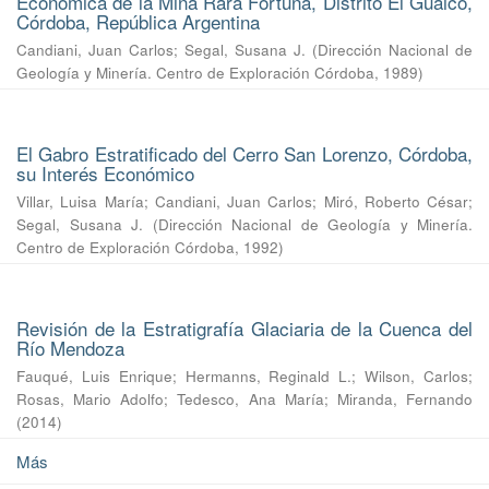
Económica de la Mina Rara Fortuna, Distrito El Guaico,
Córdoba, República Argentina
Candiani, Juan Carlos
;
Segal, Susana J.
(
Dirección Nacional de
Geología y Minería. Centro de Exploración Córdoba
,
1989
)
El Gabro Estratificado del Cerro San Lorenzo, Córdoba,
su Interés Económico
Villar, Luisa María
;
Candiani, Juan Carlos
;
Miró, Roberto César
;
Segal, Susana J.
(
Dirección Nacional de Geología y Minería.
Centro de Exploración Córdoba
,
1992
)
Revisión de la Estratigrafía Glaciaria de la Cuenca del
Río Mendoza
Fauqué, Luis Enrique
;
Hermanns, Reginald L.
;
Wilson, Carlos
;
Rosas, Mario Adolfo
;
Tedesco, Ana María
;
Miranda, Fernando
(
2014
)
Más