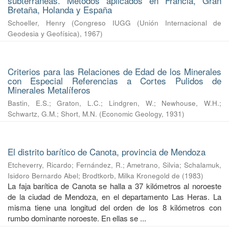
subterráneas. Métodos aplicados en Francia, Gran
Bretaña, Holanda y España
Schoeller, Henry
(
Congreso IUGG (Unión Internacional de
Geodesia y Geofísica)
,
1967
)
Criterios para las Relaciones de Edad de los Minerales
con Especial Referencias a Cortes Pulidos de
Minerales Metalíferos
Bastin, E.S.
;
Graton, L.C.
;
Lindgren, W.
;
Newhouse, W.H.
;
Schwartz, G.M.
;
Short, M.N.
(
Economic Geology
,
1931
)
El distrito barítico de Canota, provincia de Mendoza
Etcheverry, Ricardo
;
Fernández, R.
;
Ametrano, Silvia
;
Schalamuk,
Isidoro Bernardo Abel
;
Brodtkorb, Milka Kronegold de
(
1983
)
La faja barítica de Canota se halla a 37 kilómetros al noroeste
de la ciudad de Mendoza, en el departamento Las Heras. La
misma tiene una longitud del orden de los 8 kilómetros con
rumbo dominante noroeste. En ellas se ...