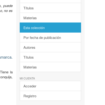
s, puede
Títulos
so, no es
Materias
Esta colección
Por fecha de publicación
Autores
amarca.
Títulos
Materias
Tiene la
conquija,
MI CUENTA
Acceder
Registro