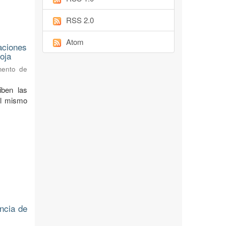
RSS 2.0
Atom
aciones
oja
mento de
iben las
del mismo
ncia de