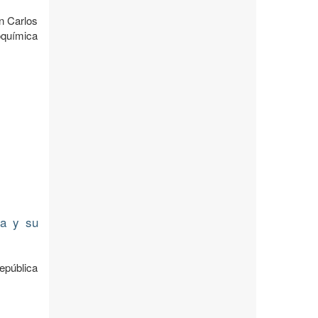
n Carlos
oquímica
na y su
epública