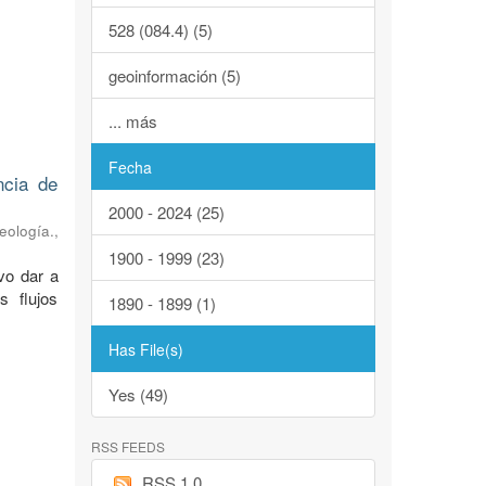
528 (084.4) (5)
geoinformación (5)
... más
Fecha
ncia de
2000 - 2024 (25)
eología.
,
1900 - 1999 (23)
vo dar a
s flujos
1890 - 1899 (1)
Has File(s)
Yes (49)
RSS FEEDS
RSS 1.0