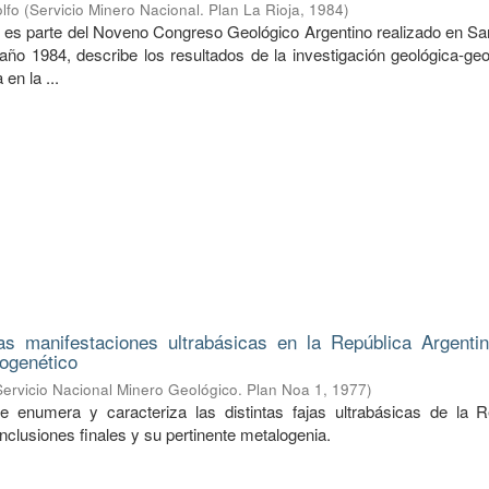
lfo
(
Servicio Minero Nacional. Plan La Rioja
,
1984
)
lo es parte del Noveno Congreso Geológico Argentino realizado en Sa
 año 1984, describe los resultados de la investigación geológica-ge
 en la ...
as manifestaciones ultrabásicas en la República Argenti
logenético
Servicio Nacional Minero Geológico. Plan Noa 1
,
1977
)
e enumera y caracteriza las distintas fajas ultrabásicas de la R
clusiones finales y su pertinente metalogenia.