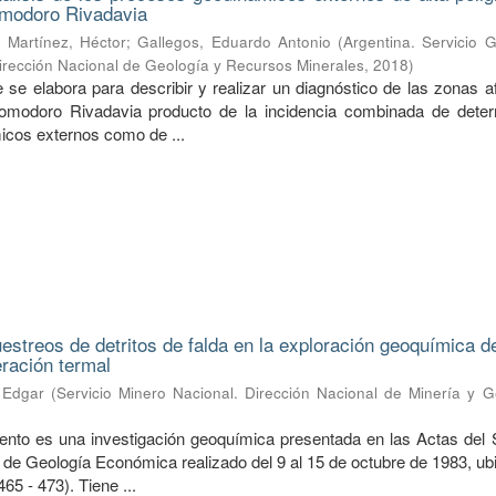
omodoro Rivadavia
;
Martínez, Héctor
;
Gallegos, Eduardo Antonio
(
Argentina. Servicio 
irección Nacional de Geología y Recursos Minerales
,
2018
)
e se elabora para describir y realizar un diagnóstico de las zonas 
omodoro Rivadavia producto de la incidencia combinada de dete
cos externos como de ...
uestreos de detritos de falda en la exploración geoquímica d
eración termal
 Edgar
(
Servicio Minero Nacional. Dirección Nacional de Minería y G
ento es una investigación geoquímica presentada en las Actas del
de Geología Económica realizado del 9 al 15 de octubre de 1983, ub
465 - 473). Tiene ...