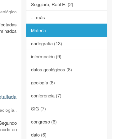
Seggiaro, Raúl E. (2)
Geológico
... más
afectadas
Materia
rminados
cartografía (13)
información (9)
datos geológicos (8)
geología (8)
conferencia (7)
etallada
SIG (7)
eología.
,
congreso (6)
 Segundo
icado en
dato (6)