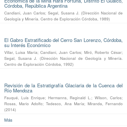
Económica de la Mina Rara Fortuna, Distrito El Guaico,
Córdoba, República Argentina
Candiani, Juan Carlos
;
Segal, Susana J.
(
Dirección Nacional de
Geología y Minería. Centro de Exploración Córdoba
,
1989
)
El Gabro Estratificado del Cerro San Lorenzo, Córdoba,
su Interés Económico
Villar, Luisa María
;
Candiani, Juan Carlos
;
Miró, Roberto César
;
Segal, Susana J.
(
Dirección Nacional de Geología y Minería.
Centro de Exploración Córdoba
,
1992
)
Revisión de la Estratigrafía Glaciaria de la Cuenca del
Río Mendoza
Fauqué, Luis Enrique
;
Hermanns, Reginald L.
;
Wilson, Carlos
;
Rosas, Mario Adolfo
;
Tedesco, Ana María
;
Miranda, Fernando
(
2014
)
Más