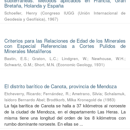
subterráneas. Métodos aplicados en Francia, Gran
Bretaña, Holanda y España
Schoeller, Henry
(
Congreso IUGG (Unión Internacional de
Geodesia y Geofísica)
,
1967
)
Criterios para las Relaciones de Edad de los Minerales
con Especial Referencias a Cortes Pulidos de
Minerales Metalíferos
Bastin, E.S.
;
Graton, L.C.
;
Lindgren, W.
;
Newhouse, W.H.
;
Schwartz, G.M.
;
Short, M.N.
(
Economic Geology
,
1931
)
El distrito barítico de Canota, provincia de Mendoza
Etcheverry, Ricardo
;
Fernández, R.
;
Ametrano, Silvia
;
Schalamuk,
Isidoro Bernardo Abel
;
Brodtkorb, Milka Kronegold de
(
1983
)
La faja barítica de Canota se halla a 37 kilómetros al noroeste
de la ciudad de Mendoza, en el departamento Las Heras. La
misma tiene una longitud del orden de los 8 kilómetros con
rumbo dominante noroeste. En ellas se ...