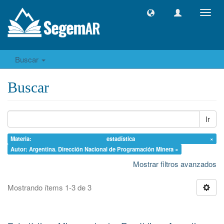
Camb
naveg
Buscar
Buscar
Ir
Materia: estadística ×
Autor: Argentina. Dirección Nacional de Programación Minera ×
Mostrar filtros avanzados
Mostrando ítems 1-3 de 3