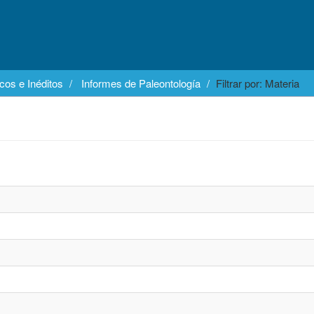
cos e Inéditos
Informes de Paleontología
Filtrar por: Materia